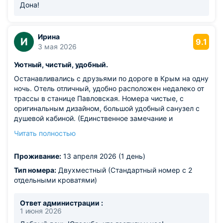
Дона!
Ирина
И
9.1
3 мая 2026
Уютный, чистый, удобный.
Останавливались с друзьями по дороге в Крым на одну
ночь. Отель отличный, удобно расположен недалеко от
трассы в станице Павловская. Номера чистые, с
оригинальным дизайном, большой удобный санузел с
душевой кабиной. (Единственное замечание и
пожелание - добавить какую-нибудь полочку и
Читать полностью
несколько крючков, вешалок для полотенец) На первом
этаже кухня с холодильниками, микроволновкой
Проживание:
13 апреля 2026 (1 день)
,столиками, где можно что-то приготовить из своих
продуктов. Отличный ,плотный и вкусный , завтрак
Тип номера:
Двухместный (Стандартный номер с 2
(можно выбрать блюда из двух-трёх вариантов)
отдельными кроватями)
включён в стоимость проживания. Около отеля
парковка. В целом всё понравилось , рекомендую.
Ответ администрации :
1 июня 2026