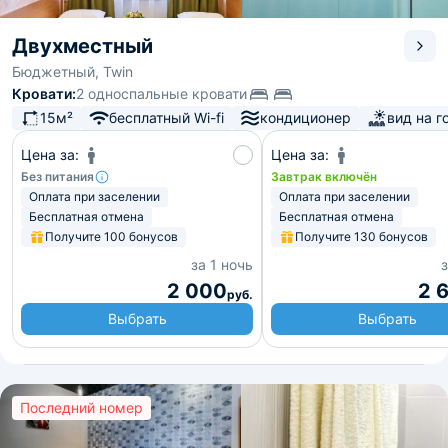
Двухместный
Бюджетный, Twin
Кровати:
2 односпальные кровати
15м²
бесплатный Wi-fi
кондиционер
вид на г
Цена за:
Цена за:
Без питания
Завтрак включён
Оплата при заселении
Оплата при заселении
Бесплатная отмена
Бесплатная отмена
Получите 100 бонусов
Получите 130 бонусов
за 1 ночь
з
2 000
2 
руб.
Выбрать
Выбрать
Последний номер