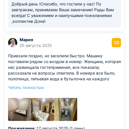
Добрый день !Спасибо, что гостили у нас! По
завтракам, принимаем Ваше замечание! Рады Вам
всегда! С уважением и наилучшими пожеланиями
,коллектив Дона!
Мария
10
20 августа 2025
Приехали поздно, но заселили быстро. Машину
поставили рядом со входом в номер. Женщина, которая
нас размещала гостеприимная, все показала,
рассказала на вопросы ответила. В номере все было,
полотенце, питьевая вода в бутылочке на каждого
человека, туалетная бумага и даже чай кофе, посуда.
Читать полностью
Зимой это банный комплекс, летом сдают просто
номера. Душ не сфотографировали, он есть.
Из недостатков: нет
Проживание:
17 августа 2025 (1 день)