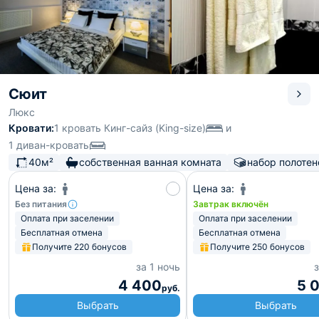
Сюит
Люкс
Кровати:
1 кровать Кинг-сайз (King-size)
и
1 диван-кровать
40м²
собственная ванная комната
набор полотен
Цена за:
Цена за:
Без питания
Завтрак включён
Оплата при заселении
Оплата при заселении
Бесплатная отмена
Бесплатная отмена
Получите 220 бонусов
Получите 250 бонусов
за 1 ночь
з
4 400
5 
руб.
Выбрать
Выбрать