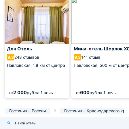
Дон Отель
Мини-отель Шерлок Х
248 отзывов
141 отзыв
9.3
9.3
Павловская,
1.8 км от центра
Павловская,
500 м от цент
2 000
600
от
руб.
за 1 ночь
от
руб.
за 1 ночь
Гостиницы России
Гостиницы Краснодарского кра
Найти отель