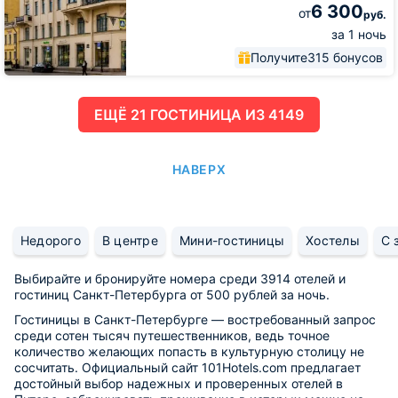
6 300
от
руб.
за 1 ночь
Получите
315 бонусов
ЕЩË 21 ГОСТИНИЦА ИЗ 4149
НАВЕРХ
Недорого
В центре
Мини-гостиницы
Хостелы
С 
Выбирайте и бронируйте номера среди 3914 отелей и
гостиниц Санкт-Петербурга от 500 рублей за ночь.
Гостиницы в Санкт-Петербурге — востребованный запрос
среди сотен тысяч путешественников, ведь точное
количество желающих попасть в культурную столицу не
сосчитать. Официальный сайт 101Hotels.com предлагает
достойный выбор надежных и проверенных отелей в