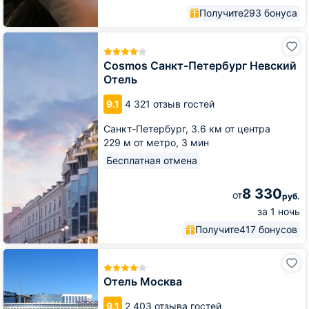
Получите
293 бонуса
Cosmos
Санкт-
Петербург
Cosmos Санкт-Петербург Невский
Невский
Отель
Отель
9.1
4 321 отзыв гостей
Санкт-Петербург,
3.6 км от центра
229 м от метро,
3 мин
Бесплатная отмена
8 330
от
руб.
за 1 ночь
Получите
417 бонусов
Отель
Москва
Отель Москва
9.1
2 403 отзыва гостей