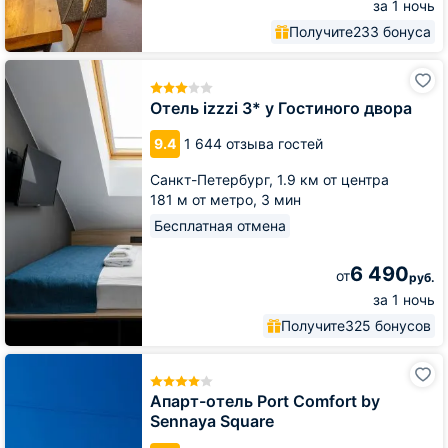
за 1 ночь
Получите
233 бонуса
Отель
izzzi
3*
Отель izzzi 3* у Гостиного двора
у
Гостиного
9.4
1 644 отзыва гостей
двора
Санкт-Петербург,
1.9 км от центра
181 м от метро,
3 мин
Бесплатная отмена
6 490
от
руб.
за 1 ночь
Получите
325 бонусов
Апарт-
отель
Port
Апарт-отель Port Comfort by
Comfort
Sennaya Square
by