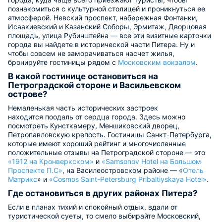
познакомиться с культурной столицей и проникнуться ее
атмосферой. Невский проспект, набережная Фонтанки,
Исаакиевский и Казанский Соборы, Эрмитаж, Дворцовая
площадь, улица Рубинштейна — все эти визитные карточки
города вы найдете в исторической части Питера. Ну и
чтобы совсем не заморачиваться насчет жилья,
бронируйте гостиницы рядом с
Московским вокзалом
.
В какой гостинице остановиться на
Петроградской стороне и Васильевском
острове?
Немаленькая часть исторических застроек
находится поодаль от сердца города. Здесь можно
посмотреть Кунсткамеру, Меншиковский дворец,
Петропавловскую крепость. Гостиницы Санкт-Петербурга,
которые имеют хороший рейтинг и многочисленные
положительные отзывы на Петроградской стороне — это
«1912 на Кронверкском»
и
«Samsonov Hotel на Большом
Проспекте П.С»
, на Василеостровском районе — «
Отель
Матрикс
» и
«Cosmos Saint-Petersburg Pribaltiyskaya Hotel»
.
Где остановиться в других районах Питера?
Если в планах тихий и спокойный отдых, вдали от
туристической суеты, то смело выбирайте Московский,