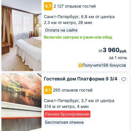
8.7
2 127 отзывов гостей
Санкт-Петербург,
6.8 км от центра
2.3 км от метро,
28 мин
Оплата на сайте
Включён завтрак и ужин или обед
3 960
от
руб.
за 1 ночь
Получите
198 бонусов
Гостевой
Гостевой дом Платформа 9 3/4
дом
Платформа
9.1
295 отзывов гостей
9
3/4
Санкт-Петербург,
3.7 км от центра
316 м от метро,
4 мин
Раннее бронирование
Бесплатная отмена