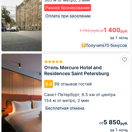
Проспект
Раннее бронирование
Оплата при заселении
1 400
1 750
руб.
от
руб.
за 1 ночь
Получите
70 бонусов
Отель
Mercure
Hotel
Отель Mercure Hotel and
and
Residences Saint Petersburg
Residences
Saint
9.4
99 отзывов гостей
Petersburg
Санкт-Петербург,
6.5 км от центра
154 м от метро,
2 мин
Бесплатная отмена
5 850
от
руб.
за 1 ночь