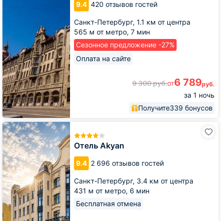
Sennaya
9.4
420 отзывов гостей
Square
Санкт-Петербург,
1.1 км от центра
565 м от метро,
7 мин
Сезонное предложение -27%
Оплата на сайте
6 789
9 300
руб.
от
руб.
за 1 ночь
Получите
339 бонусов
Отель
Akyan
Отель Akyan
9.4
2 696 отзывов гостей
Санкт-Петербург,
3.4 км от центра
431 м от метро,
6 мин
Бесплатная отмена