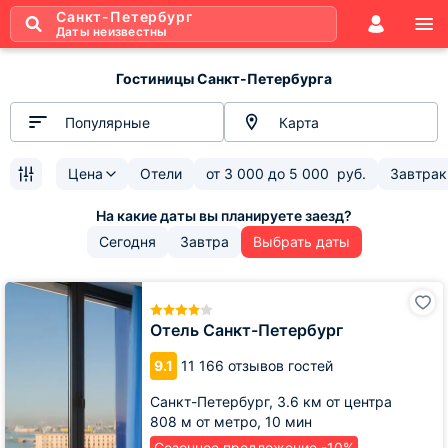
Санкт-Петербург
Даты неизвестны
Гостиницы Санкт-Петербурга
Популярные
Карта
Цена
Отели
от
3 000
до
5 000
руб.
Завтрак
Сегодня
Завтра
Выбрать даты
Отель
Санкт-
Петербург
Отель Санкт-Петербург
9.1
11 166 отзывов гостей
Санкт-Петербург,
3.6 км от центра
808 м от метро,
10 мин
Сезонное предложение -10%