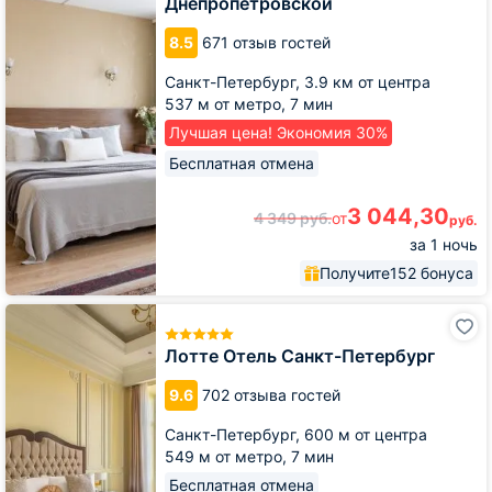
Днепропетровской
8.5
671 отзыв гостей
Санкт-Петербург,
3.9 км от центра
537 м от метро,
7 мин
Лучшая цена! Экономия 30%
Бесплатная отмена
3 044,30
4 349
руб.
от
руб.
за 1 ночь
Получите
152 бонуса
Лотте
Отель
Санкт-
Лотте Отель Санкт-Петербург
Петербург
9.6
702 отзыва гостей
Санкт-Петербург,
600 м от центра
549 м от метро,
7 мин
Бесплатная отмена