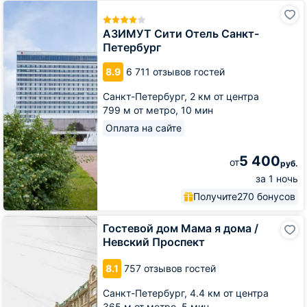
АЗИМУТ
Сити
Отель
АЗИМУТ Сити Отель Санкт-
Санкт-
Петербург
Петербург
8.9
6 711 отзывов гостей
Санкт-Петербург,
2 км от центра
799 м от метро,
10 мин
Оплата на сайте
5 400
от
руб.
за 1 ночь
Получите
270 бонусов
Гостевой
Гостевой дом Мама я дома /
дом
Невский Проспект
Мама
я
8.1
757 отзывов гостей
дома
/
Санкт-Петербург,
4.4 км от центра
Невский
365 м от метро,
5 мин