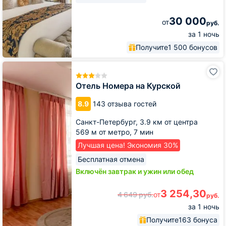
30 000
от
руб.
за 1 ночь
Получите
1 500 бонусов
Отель
Номера
на
Отель Номера на Курской
Курской
8.9
143 отзыва гостей
Санкт-Петербург,
3.9 км от центра
569 м от метро,
7 мин
Лучшая цена! Экономия 30%
Бесплатная отмена
Включён завтрак и ужин или обед
3 254,30
4 649
руб.
от
руб.
за 1 ночь
Получите
163 бонуса