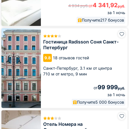
4 341,92
4 934
руб.
от
руб.
за 1 ночь
Получите
217 бонусов
Гостиница
Radisson
Соня
Гостиница Radisson Соня Санкт-
Санкт-
Петербург
Петербург
9.8
18 отзывов гостей
Санкт-Петербург,
3.1 км от центра
710 м от метро,
9 мин
99 999
от
руб.
за 1 ночь
Получите
5 000 бонусов
Отель
Номера
на
Отель Номера на
Днепропетровской