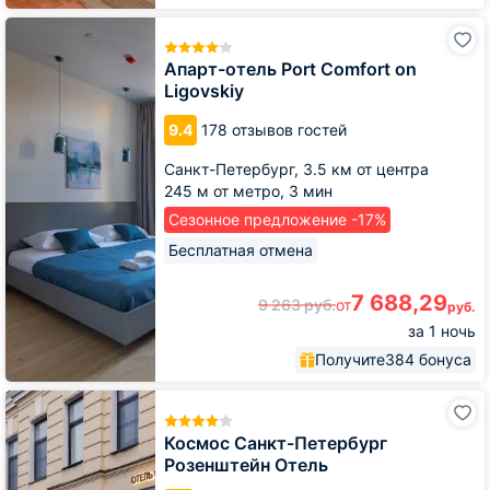
Апарт-
отель
Port
Апарт-отель Port Comfort on
Comfort
Ligovskiy
on
Ligovskiy
9.4
178 отзывов гостей
Санкт-Петербург,
3.5 км от центра
245 м от метро,
3 мин
Сезонное предложение -17%
Бесплатная отмена
7 688,29
9 263
руб.
от
руб.
за 1 ночь
Получите
384 бонуса
Космос
Санкт-
Петербург
Космос Санкт-Петербург
Розенштейн
Розенштейн Отель
Отель