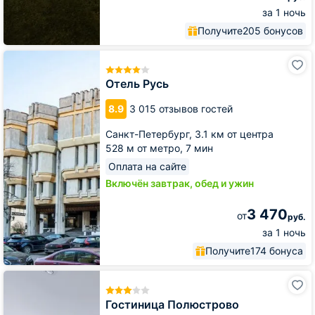
за 1 ночь
Получите
205 бонусов
Отель
Русь
Отель Русь
8.9
3 015 отзывов гостей
Санкт-Петербург,
3.1 км от центра
528 м от метро,
7 мин
Оплата на сайте
Включён завтрак, обед и ужин
3 470
от
руб.
за 1 ночь
Получите
174 бонуса
Гостиница
Полюстрово
Гостиница Полюстрово