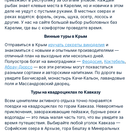
рыбак знает клевые места в Карелии, но и новички в этом
деле не уедут с пустыми руками. В местных озерах и
реках водятся: форель, окунь, щука, осетр, лосось и
другие. У нас на сайте большой выбор рыболовных баз
Карелии, где вы с комфортом проведете время.
Винные туры в Крым
Отправиться в Крым
изучать секреты виноделия
и
знакомиться с новыми и опытными производителями —
отличный план на выходные или несколько дней.
Полуостров богат на виноградники —
Феодосия
,
Коктебель
,
Абрау-Дюрсо
— все эти регионы могут похвастаться
разными сортами и авторскими напитками. По дороге вы
увидите Бахчисарай, монастырь Качи-Кальон, лавандовые
поля и Массандровский дворец.
Туры на квадроциклах по Кавказу
Всем ценителям активного отдыха точно понравятся
поездки на квадроциклах по горам Кавказа. Невероятные
приключения, завораживающие пейзажи, бурные реки и
водопады — это лишь малая часть того, что вы увидите за
время путешествия. Выбирайте любой уголок Кавказа —
Софийские озера в Архызе, гора Бештау в Минеральных