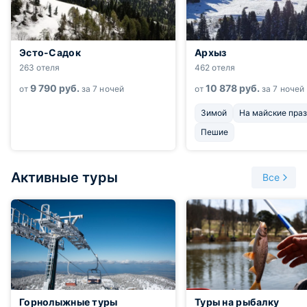
Эсто-Садок
Архыз
263 отеля
462 отеля
9 790
руб.
10 878
руб.
от
за 7 ночей
от
за 7 ночей
Зимой
На майские пра
Пешие
Активные туры
Все
Горнолыжные туры
Туры на рыбалку