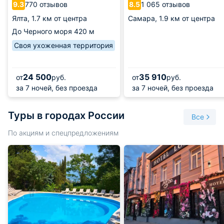
770 отзывов
1 065 отзывов
9.3
8.5
Ялта,
1.7 км от центра
Самара,
1.9 км от центра
До Черного моря
420 м
Своя ухоженная территория
24 500
35 910
от
руб.
от
руб.
за 7 ночей, без проезда
за 7 ночей, без проезда
Туры в городах России
Все
По акциям и спецпредложениям