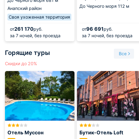
До Черного моря
681 м
До Черного моря
112 м
Анапский район
Своя ухоженная территория
261 170
96 691
от
руб.
от
руб.
за 7 ночей, без проезда
за 7 ночей, без проезда
Горящие туры
Все
Скидки до 20%
Отель Муссон
Бутик-Отель Loft