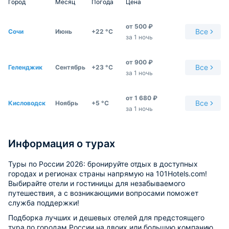
Город
Месяц
Погода
Цена
от
500
₽
Все
Сочи
Июнь
+22 °С
за 1 ночь
от
900
₽
Все
Геленджик
Сентябрь
+23 °С
за 1 ночь
от
1 680
₽
Все
Кисловодск
Ноябрь
+5 °С
за 1 ночь
Информация о турах
Туры по России 2026: бронируйте отдых в доступных
городах и регионах страны напрямую на 101Hotels.com!
Выбирайте отели и гостиницы для незабываемого
путешествия, а с возникающими вопросами поможет
служба поддержки!
Подборка лучших и дешевых отелей для предстоящего
тура по городам России на двоих или большую компанию.