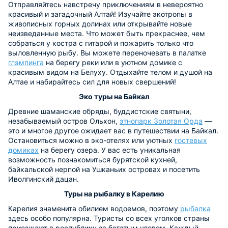
Отправляйтесь навстречу приключениям в невероятно
красивый и загадочный Алтай! Изучайте экотропы в
живописных горных долинах или открывайте новые
неизведанные места. Что может быть прекраснее, чем
собраться у костра с гитарой и пожарить только что
выловленную рыбу. Вы можете переночевать в палатке
глэмпинга
на берегу реки или в уютном домике с
красивым видом на Белуху. Отдыхайте телом и душой на
Алтае и набирайтесь сил для новых свершений!
Эко туры на Байкал
Древние шаманские обряды, буддистские святыни,
незабываемый остров Ольхон,
этнопарк Золотая Орда
—
это и многое другое ожидает вас в путешествии на Байкал.
Остановиться можно в эко-отелях или уютных
гостевых
домиках
на берегу озера. У вас есть уникальная
возможность познакомиться бурятской кухней,
байкальской нерпой на Ушканьих островах и посетить
Иволгинский дацан.
Туры на рыбалку в Карелию
Карелия знаменита обилием водоемов, поэтому
рыбалка
здесь особо популярна. Туристы со всех уголков страны
приезжают в республику за богатым уловом. Каждый