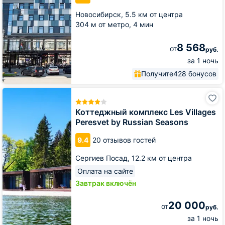
Новосибирск,
5.5 км от центра
304 м от метро,
4 мин
8 568
от
руб.
за 1 ночь
Получите
428 бонусов
Коттеджный
комплекс
Les
Коттеджный комплекс Les Villages
Villages
Peresvet by Russian Seasons
Peresvet
by
9.4
20 отзывов гостей
Russian
Seasons
Сергиев Посад,
12.2 км от центра
Оплата на сайте
Завтрак включён
20 000
от
руб.
за 1 ночь