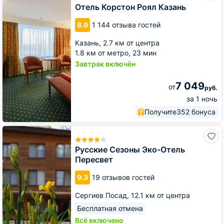
Роял
Отель Корстон Роял Казань
Казань
8.9
1 144 отзыва гостей
Казань,
2.7 км от центра
1.8 км от метро,
23 мин
Завтрак включён
7 049
от
руб.
за 1 ночь
Получите
352 бонуса
Русские
Сезоны
Эко-
Русские Сезоны Эко-Отель
Отель
Пересвет
Пересвет
9.3
19 отзывов гостей
Сергиев Посад,
12.1 км от центра
Бесплатная отмена
Всё включено