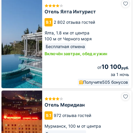
Ялта
Интурист
Отель Ялта Интурист
9.1
2 802 отзыва гостей
Ялта,
1.8 км от центра
100 м от Черного моря
Бесплатная отмена
Включён завтрак, обед и ужин
10 100
от
руб.
за 1 ночь
Получите
505 бонусов
Отель
Меридиан
Отель Меридиан
9.1
972 отзыва гостей
Мурманск,
100 м от центра