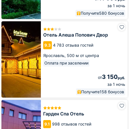
за 1 ночь
Получите
580 бонусов
Отель
Алеша
Попович
Отель Алеша Попович Двор
Двор
9.3
4 783 отзыва гостей
Ярославль,
500 м от центра
Оплата при заселении
3 150
от
руб.
за 1 ночь
Получите
158 бонусов
Гарден
Спа
Отель
Гарден Спа Отель
9.1
998 отзывов гостей