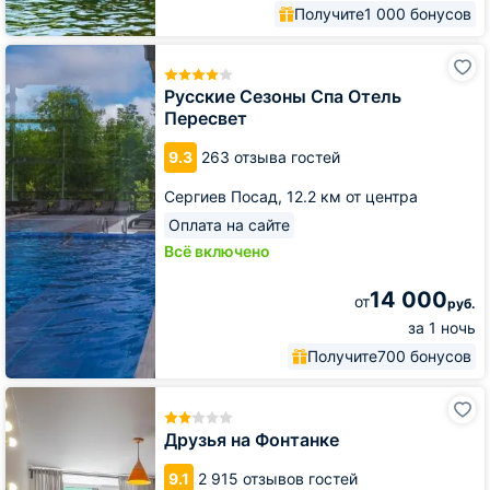
Получите
1 000 бонусов
Русские
Сезоны
Спа
Русские Сезоны Спа Отель
Отель
Пересвет
Пересвет
9.3
263 отзыва гостей
Сергиев Посад,
12.2 км от центра
Оплата на сайте
Всё включено
14 000
от
руб.
за 1 ночь
Получите
700 бонусов
Друзья
на
Фонтанке
Друзья на Фонтанке
9.1
2 915 отзывов гостей