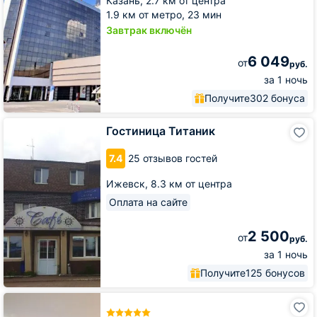
Казань,
2.7 км от центра
1.9 км от метро,
23 мин
Завтрак включён
6 049
от
руб.
за 1 ночь
Получите
302 бонуса
Гостиница
Гостиница Титаник
Титаник
7.4
25 отзывов гостей
Ижевск,
8.3 км от центра
Оплата на сайте
2 500
от
руб.
за 1 ночь
Получите
125 бонусов
Отель
Корстон