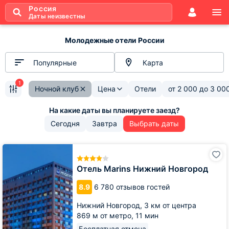
Россия
Даты неизвестны
Молодежные отели России
Популярные
Карта
1
Ночной клуб
Цена
Отели
от
2 000
до
3 00
Сегодня
Завтра
Выбрать даты
Отель
Marins
Нижний
Отель Marins Нижний Новгород
Новгород
8.9
6 780 отзывов гостей
Нижний Новгород,
3 км от центра
869 м от метро,
11 мин
Бесплатная отмена