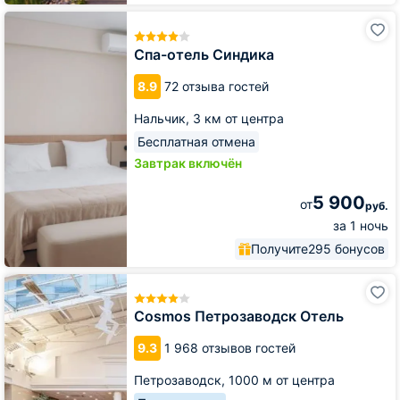
Спа-
отель
Синдика
Спа-отель Синдика
8.9
72 отзыва гостей
Нальчик,
3 км от центра
Бесплатная отмена
Завтрак включён
5 900
от
руб.
за 1 ночь
Получите
295 бонусов
Cosmos
Петрозаводск
Отель
Cosmos Петрозаводск Отель
9.3
1 968 отзывов гостей
Петрозаводск,
1000 м от центра