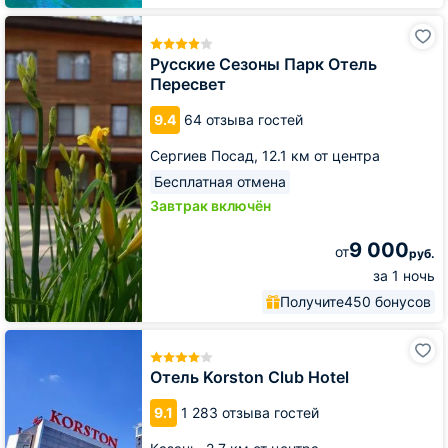
Русские
Сезоны
Парк
Русские Сезоны Парк Отель
Отель
Пересвет
Пересвет
9.4
64 отзыва гостей
Сергиев Посад,
12.1 км от центра
Бесплатная отмена
Завтрак включён
9 000
от
руб.
за 1 ночь
Получите
450 бонусов
Отель
Korston
Club
Отель Korston Club Hotel
Hotel
9.1
1 283 отзыва гостей