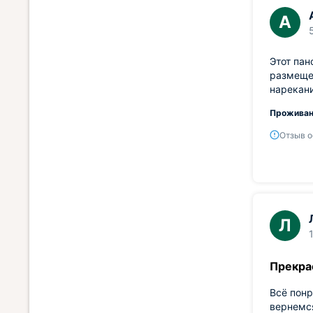
А
Этот пан
размещен
нарекани
Проживан
Отзыв о
Л
Прекрас
Всё понр
вернемся