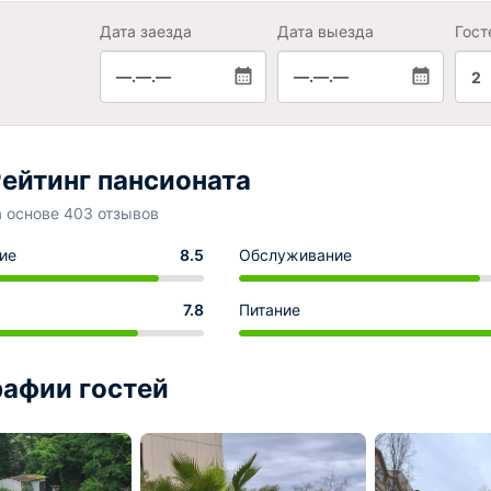
Дата заезда
Дата выезда
Гост
—.—.—
—.—.—
2
ейтинг пансионата
а основе 403 отзывов
ие
8.5
Обслуживание
7.8
Питание
афии гостей