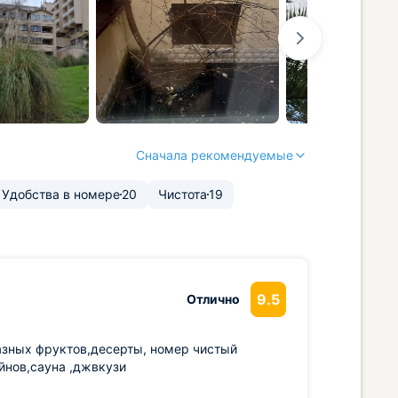
Сначала рекомендуемые
Удобства в номере
20
Чистота
19
9.5
Отлично
азных фруктов,десерты, номер чистый
йнов,сауна ,джвкузи