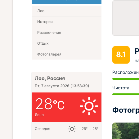
Лоо
История
Развлечения
Отдых
Р
8.1
Фотогалерея
н
Расположен
Лоо, Россия
Пт, 7 августа 2026
(
13:58:40
)
Чистота
28
Фотогр
Ясно
Сегодня
25° … 28°