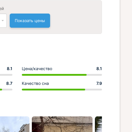
ей
Показать цены
8.1
Цена/качество
8.1
8.7
Качество сна
7.9