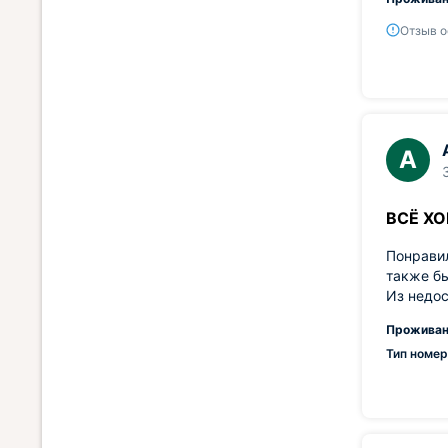
Отзыв о
А
ВСЁ Х
Понравил
также б
Из недос
Проживан
Тип номер