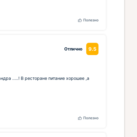
Полезно
9.5
Отлично
ра .....! В ресторане питание хорошее ,а
Полезно