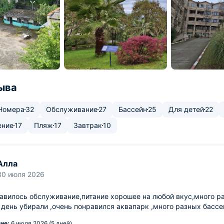
ыва
Номера
32
Обслуживание
27
Бассейн
25
Для детей
22
ение
17
Пляж
17
Завтрак
10
Алла
30 июля 2026
авилось обслуживание,питание хорошее на любой вкус,много р
день убирали ,очень понравился аквапарк ,много разных бассе
ие:
6 июля 2026 (5 дней)