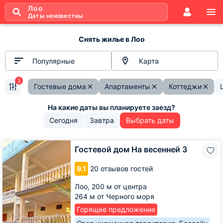
Лоо
Даты неизвестны
Снять жилье в Лоо
Популярные
Карта
3
Гостевые дома
Апартаменты
Коттеджи
Сегодня
Завтра
Выбрать даты
Гостевой
Гостевой дом На весенней 3
дом
На
9.1
20 отзывов гостей
весенней
3
Лоо,
200 м от центра
264 м от Черного моря
Горящее предложение