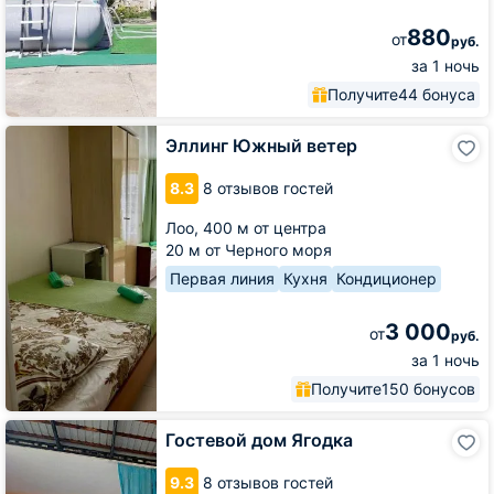
880
от
руб.
за 1 ночь
Получите
44 бонуса
Эллинг
Эллинг Южный ветер
Южный
ветер
8.3
8 отзывов гостей
Лоо,
400 м от центра
20 м от Черного моря
Первая линия
Кухня
Кондиционер
3 000
от
руб.
за 1 ночь
Получите
150 бонусов
Гостевой
Гостевой дом Ягодка
дом
Ягодка
9.3
8 отзывов гостей