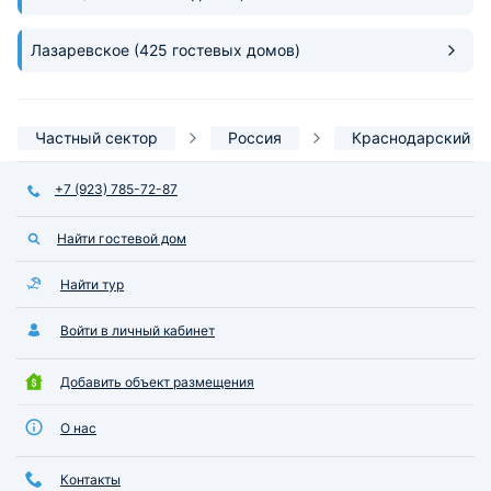
фильмы. Мангальн
располагается ря
Лазаревское
(425 гостевых домов)
шампура предоста
Столики находятся
так и во дворе. Д
минут 15 спокойн
Частный сектор
Россия
Краснодарский к
Дорога проходит п
гор, поэтому не о
+7 (923) 785-72-87
время. По пути и
продуктовые мага
закупались в «Пят
Найти гостевой дом
минут от нашего 
очень понравится
Найти тур
гостевой домик! Если будем в тех
краях, обязатель
Войти в личный кабинет
именно в это мест
Добавить объект размещения
О нас
Контакты