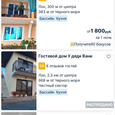
Лоо,
300 м от центра
383 м от Черного моря
Бассейн
Кухня
1 800
от
руб.
за 1 ночь
Получите
90 бонусов
Гостевой
Гостевой дом У дяди Вани
дом
У
10
6 отзывов гостей
дяди
Вани
Лоо,
2.3 км от центра
968 м от Черного моря
Частный сектор
Бассейн
Кухня
РАСПРОДАНО
Гостевой