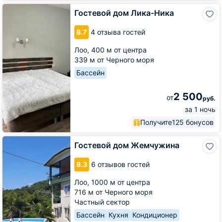
Гостевой
Гостевой дом Лика-Ника
дом
Лика-
8.7
4 отзыва гостей
Ника
Лоо,
400 м от центра
339 м от Черного моря
Бассейн
2 500
от
руб.
за 1 ночь
Получите
125 бонусов
Гостевой
Гостевой дом Жемчужина
дом
Жемчужина
8.3
6 отзывов гостей
Лоо,
1000 м от центра
716 м от Черного моря
Частный сектор
Бассейн
Кухня
Кондиционер