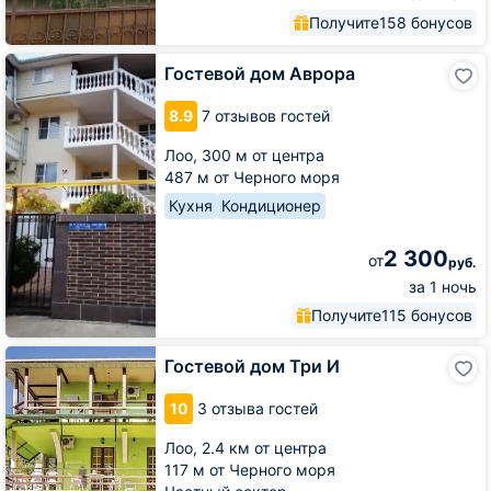
Получите
158 бонусов
Гостевой
Гостевой дом Аврора
дом
Аврора
8.9
7 отзывов гостей
Лоо,
300 м от центра
487 м от Черного моря
Кухня
Кондиционер
2 300
от
руб.
за 1 ночь
Получите
115 бонусов
Гостевой
Гостевой дом Три И
дом
Три
10
3 отзыва гостей
И
Лоо,
2.4 км от центра
117 м от Черного моря