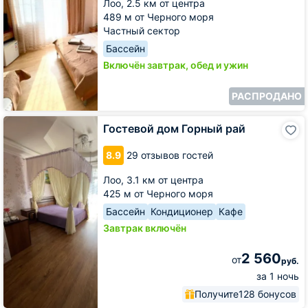
Лоо,
2.5 км от центра
489 м от Черного моря
Частный сектор
Бассейн
Включён завтрак, обед и ужин
РАСПРОДАНО
Гостевой
Гостевой дом Горный рай
дом
Горный
8.9
29 отзывов гостей
рай
Лоо,
3.1 км от центра
425 м от Черного моря
Бассейн
Кондиционер
Кафе
Завтрак включён
2 560
от
руб.
за 1 ночь
Получите
128 бонусов