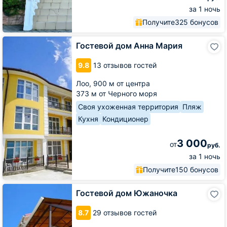
за 1 ночь
Получите
325 бонусов
Гостевой
Гостевой дом Анна Мария
дом
Анна
9.8
13 отзывов гостей
Мария
Лоо,
900 м от центра
373 м от Черного моря
Своя ухоженная территория
Пляж
Кухня
Кондиционер
3 000
от
руб.
за 1 ночь
Получите
150 бонусов
Гостевой
Гостевой дом Южаночка
дом
Южаночка
8.7
29 отзывов гостей