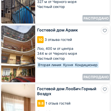
327 м от Черного моря
Частный сектор
РАСПРОДАНО
Гостевой
Гостевой дом Араик
дом
Араик
10
3 отзыва гостей
Лоо,
400 м от центра
344 м от Черного моря
Частный сектор
Вторая линия
Кухня
Кондиционер
РАСПРОДАНО
Гостевой
Гостевой дом ЛооБич Горный
дом
Воздух
ЛооБич
Горный
9.8
1 отзыв гостей
Воздух