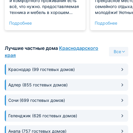
и комфортного проживания есть
Прекрасное место
всё, что нужно. предоставляемая
семейного отдыха,
техника и мебель в хорошем
молодёжи! Уютные
состоянии. Никаких недостатков
свежий ремонт, т
Подробнее
Подробнее
во время проживания мы не
Интернетом, шкаф
заметили! Рекомендуем!
комната с санузл
лоджия! Стиральная машинка
находится у хозяй
Лучшие частные дома
Краснодарского
любое время пост
Все
Утюгом также мо
края
пользоваться. Хоз
внимательная, до
Краснодар
(99 гостевых домов)
отзывчивая! Во д
бассейн, достаточ
очень удобно в не
Адлер
(855 гостевых домов)
Просторный и ухожен
выложенный плит
Сочи
(699 гостевых домов)
количество цветов
дворе! Кухня обща
наличии, рабочие
Геленджик
(626 гостевых домов)
для продуктов и в
висит большой те
Анапа
(757 гостевых домов)
слушать музыку и