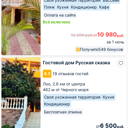
Своя ухоженная территория
Бассейн
Пляж
Кухня
Кондиционер
Кафе
Оплата на сайте
Всё включено
10 980
12 200
руб.
от
руб.
за 1 ночь
Получите
549 бонусов
Гостевой
Гостевой дом Русская сказка
дом
Русская
9.3
19 отзывов гостей
сказка
Лоо,
2.6 км от центра
462 м от Черного моря
Своя ухоженная территория
Кухня
Кондиционер
Бесплатная отмена
6 500
от
руб.