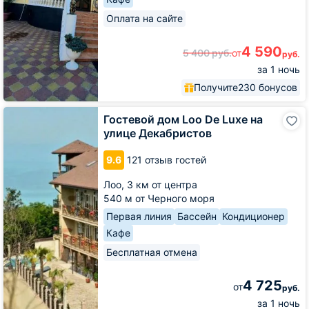
Оплата на сайте
4 590
5 400
руб.
от
руб.
за 1 ночь
Получите
230 бонусов
Гостевой
Гостевой дом Loo De Luxe на
дом
улице Декабристов
Loo
De
9.6
121 отзыв гостей
Luxe
на
Лоо,
3 км от центра
улице
540 м от Черного моря
Декабристов
Первая линия
Бассейн
Кондиционер
Кафе
Бесплатная отмена
4 725
от
руб.
за 1 ночь