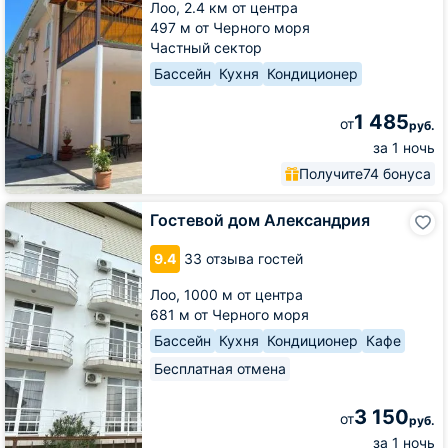
Лоо,
2.4 км от центра
497 м от Черного моря
Частный сектор
Бассейн
Кухня
Кондиционер
1 485
от
руб.
за 1 ночь
Получите
74 бонуса
Гостевой
Гостевой дом Александрия
дом
Александрия
9.4
33 отзыва гостей
Лоо,
1000 м от центра
681 м от Черного моря
Бассейн
Кухня
Кондиционер
Кафе
Бесплатная отмена
3 150
от
руб.
за 1 ночь