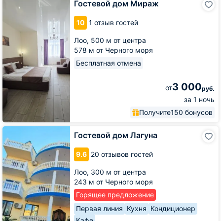
Гостевой дом Мираж
дом
Мираж
10
1 отзыв гостей
Лоо,
500 м от центра
578 м от Черного моря
Бесплатная отмена
3 000
от
руб.
за 1 ночь
Получите
150 бонусов
Гостевой
Гостевой дом Лагуна
дом
Лагуна
9.6
20 отзывов гостей
Лоо,
300 м от центра
243 м от Черного моря
Горящее предложение
Первая линия
Кухня
Кондиционер
Кафе