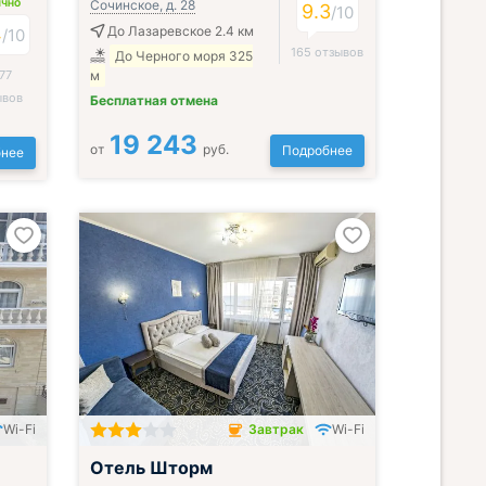
Сочинское, д. 28
ИЧНО
9.3
/
10
4
До Лазаревское 2.4 км
/
10
165 отзывов
До Черного моря 325
77
м
ывов
Бесплатная отмена
19 243
от
руб.
Подробнее
нее
Wi-Fi
Завтрак
Wi-Fi
Завтрак включён
Отель Шторм