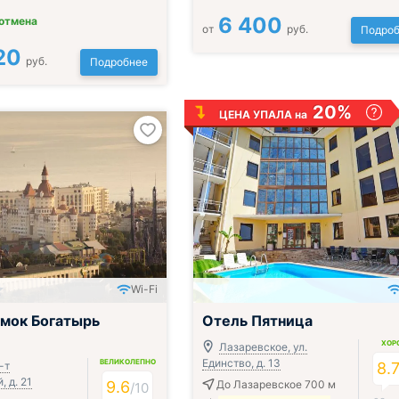
6 400
 отмена
от
руб.
Подроб
20
руб.
Подробнее
20%
ЦЕНА УПАЛА на
Wi-Fi
ак и ужин или обед
;
мок Богатырь
Отель Пятница
ХОР
Лазаревское, ул.
Единство, д. 13
ВЕЛИКОЛЕПНО
-т
8.
 д. 21
9.6
До Лазаревское 700 м
/
10