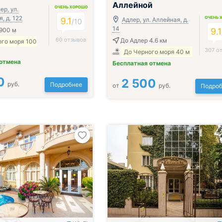
Аллейной
ОЧЕНЬ ХОРОШО
ер, ул.
, д. 122
ОЧЕНЬ 
9.1
Адлер, ул. Аллейная, д.
/
10
14
900 м
9.1
60 отзывов
До Адлер 4.6 км
ого моря 100
307 о
До Черного моря 40 м
 отмена
Бесплатная отмена
0
2 500
руб.
Подробнее
от
руб.
Подроб