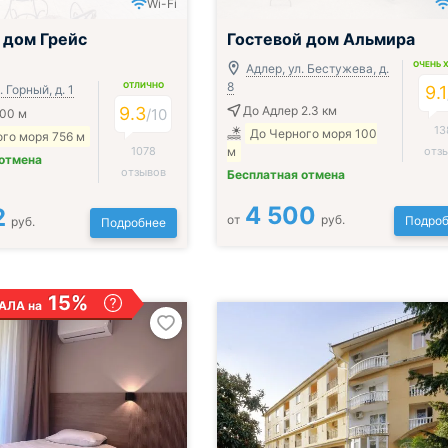
Wi-Fi
Включён завтрак, обед и ужин
 дом Грейс
Гостевой дом Альмира
ОЧЕНЬ 
Адлер, ул. Бестужева, д.
8
ОТЛИЧНО
 Горный, д. 1
9.1
9.3
До Адлер 2.3 км
/
10
900 м
13
До Черного моря 100
го моря 756 м
1078
м
отз
 отмена
отзывов
Бесплатная отмена
4 500
2
от
руб.
Подроб
руб.
Подробнее
15%
АЛА на