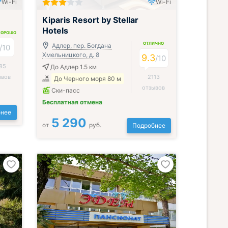
Wi-Fi
Wi-Fi
Включён завтрак, обед и ужин
Kiparis Resort by Stellar
Hotels
ХОРОШО
ОТЛИЧНО
Адлер, пер. Богдана
/
10
Хмельницкого, д. 8
9.3
/
10
85
До Адлер 1.5 км
ывов
2113
До Черного моря 80 м
отзывов
Ски-пасс
Бесплатная отмена
нее
5 290
от
руб.
Подробнее