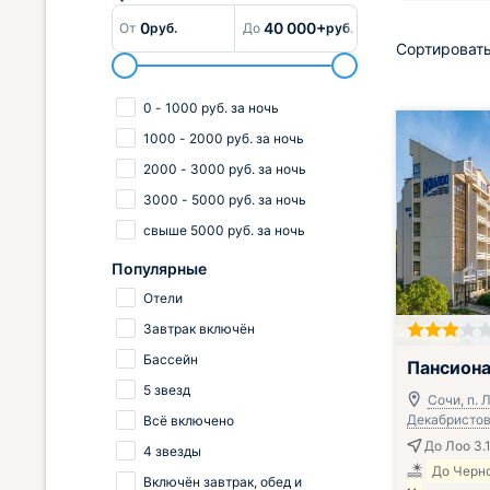
0
40 000+
От
руб.
До
руб.
Сортировать
0
-
1000
руб.
за ночь
1000
-
2000
руб.
за ночь
2000
-
3000
руб.
за ночь
3000
-
5000
руб.
за ночь
свыше
5000
руб.
за ночь
Популярные
Отели
Завтрак включён
Всё включено
Бассейн
Пансиона
5 звезд
Сочи, п. Л
Декабристов,
Всё включено
До Лоо 3.
4 звезды
До Черн
Включён завтрак, обед и