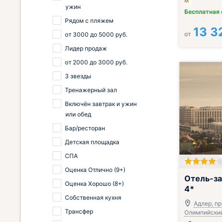
м
ужин
Бесплатная
Рядом с пляжем
13 3
от
от
3000
до
5000
руб.
Лидер продаж
от
2000
до
3000
руб.
3 звезды
Тренажерный зал
Включён завтрак и ужин
или обед
Бар/ресторан
Детская площадка
СПА
Оценка Отлично (9+)
Включён завтр
Отель-за
Оценка Хорошо (8+)
4*
Собственная кухня
Адлер, пр
Трансфер
Олимпийский,