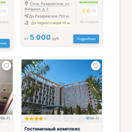
ИЧНО
ВЕЛИКОЛЕПНО
Сочи, Лазаревское, ул.
Янтарная, д. 2
3
9.6
/
10
/
10
До Лазаревское 700 м
зывов
46 отзывов
До Черного моря 10 м
5 000
от
руб.
Подробнее
нее
Wi-Fi
Wi-Fi
Всё включено
Гостиничный комплекс