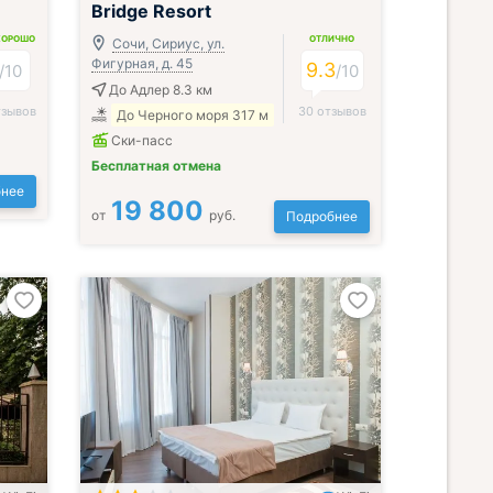
Bridge Resort
ХОРОШО
ОТЛИЧНО
Сочи, Сириус, ул.
Фигурная, д. 45
9.3
/
10
/
10
До Адлер 8.3 км
тзывов
30 отзывов
До Черного моря 317 м
Ски-пасс
Бесплатная отмена
нее
19 800
от
руб.
Подробнее