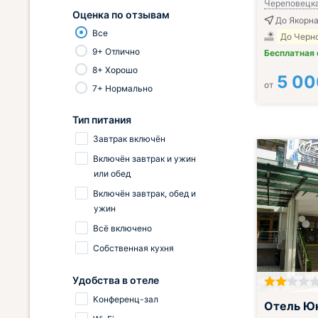
Череповецкая
Оценка по отзывам
До Якорн
Все
До Черно
9+ Отлично
Бесплатная
8+ Хорошо
5 00
от
7+ Нормально
Тип питания
Завтрак включён
Включён завтрак и ужин
или обед
Включён завтрак, обед и
ужин
Всё включено
Собственная кухня
Удобства в отеле
Конференц-зал
Отель Ю