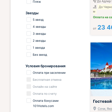
До Адлер 
Пляж
До Черн
м
Звезды
Оплата на с
5 звезд
23 4
4 звезды
от
3 звезды
2 звезды
1 звезда
Без звезд
Условия бронирования
Оплата при заселении
Бесплатная отмена
Онлайн на сайте
Оплата по счету
Включён завтр
Оплата бонусами
Гостевой
101Hotels.com
Сочи, Яко