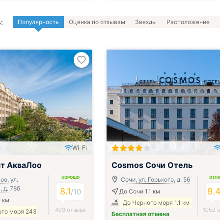
:
Популярность
Оценка по отзывам
Звезды
Расположение
Wi-Fi
Включён завтрак, обед и ужин
т АкваЛоо
Cosmos Сочи Отель
ХОРОШО
ОТЛ
оо, ул.
Сочи, ул. Горького, д. 56
 д. 78б
8.1
9.
/
10
До Сочи 1.1 км
1 км
До Черного моря 1.1 км
403 отзыва
1052 
ого моря 243
Бесплатная отмена