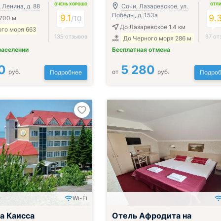
ОЧЕНЬ ХОРОШО
ОТЛ
. Ленина, д. 88
Сочи, Лазаревское, ул.
Победы, д. 153а
9.1
9.
/
10
700 м
До Лазаревское 1.4 км
ого моря 663
135 отзывов
97 от
До Черного моря 286 м
заселении
Бесплатная отмена
0
5 280
руб.
от
руб.
Подробнее
Подроб
Wi-Fi
ак, обед и ужин
Всё включено
а Каисса
Отель Афродита на