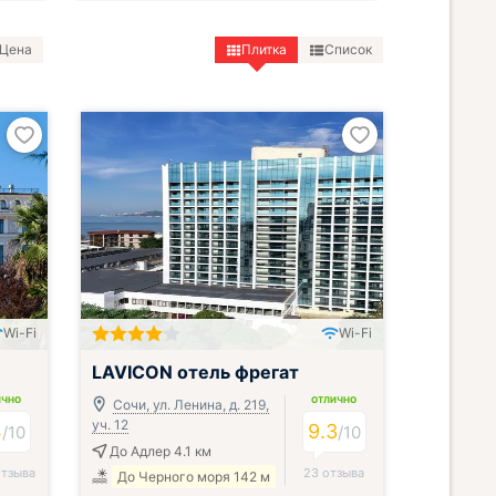
Цена
Плитка
Список
Wi-Fi
Wi-Fi
LAVICON отель фрегат
ИЧНО
ОТЛИЧНО
Сочи, ул. Ленина, д. 219,
уч. 12
4
9.3
/
10
/
10
До Адлер 4.1 км
отзыва
23 отзыва
До Черного моря 142 м