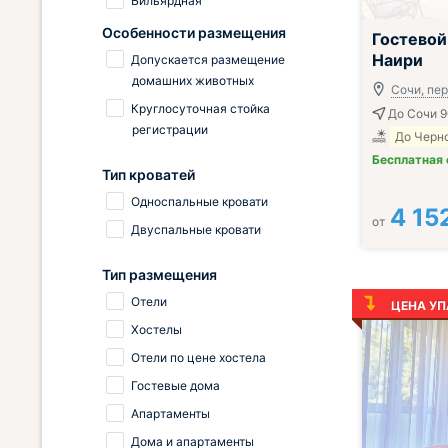
Бильярдная
Всё включено
Особенности размещения
Гостевой
Наири
Допускается размещение
домашних животных
Сочи, пер.
Круглосуточная стойка
До Сочи 
регистрации
До Черно
Бесплатная
Тип кроватей
Односпальные кровати
4 15
от
Двуспальные кровати
Тип размещения
Отели
ЦЕНА УП
Хостелы
Отели по цене хостела
Гостевые дома
Апартаменты
Дома и апартаменты