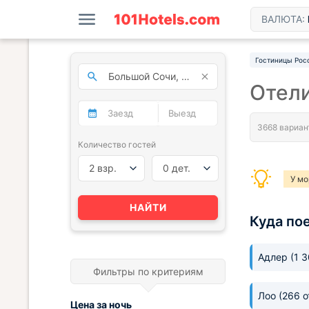
ВАЛЮТА:
Гостиницы Рос
Отел
Количество гостей
2 взр.
0 дет.
У мо
Гос
НАЙТИ
Куда по
Адлер
(1 
Фильтры по критериям
Лоо
(266 о
Цена за
ночь