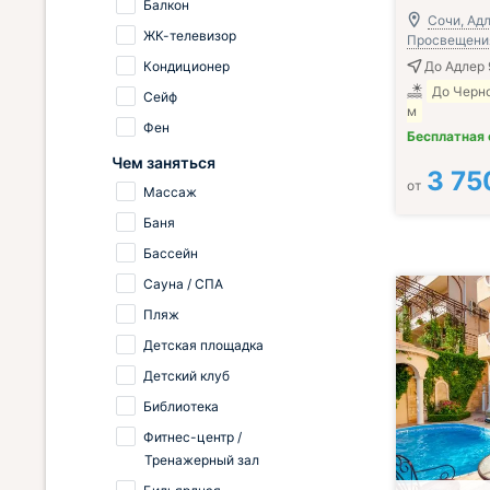
Балкон
Сочи, Адл
ЖК-телевизор
Просвещения
Кондиционер
До Адлер 
До Черн
Сейф
м
Фен
Бесплатная
Чем заняться
3 75
от
Массаж
Баня
Бассейн
Сауна / СПА
Пляж
Детская площадка
Детский клуб
Библиотека
Фитнес-центр /
Тренажерный зал