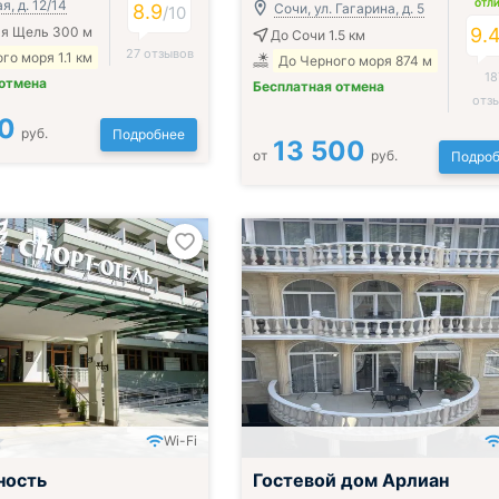
, д. 12/14
ОТЛ
8.9
Сочи, ул. Гагарина, д. 5
/
10
ая Щель 300 м
9.
До Сочи 1.5 км
27 отзывов
го моря 1.1 км
До Черного моря 874 м
18
 отмена
Бесплатная отмена
отз
0
руб.
Подробнее
13 500
от
руб.
Подроб
Wi-Fi
ность
Гостевой дом Арлиан