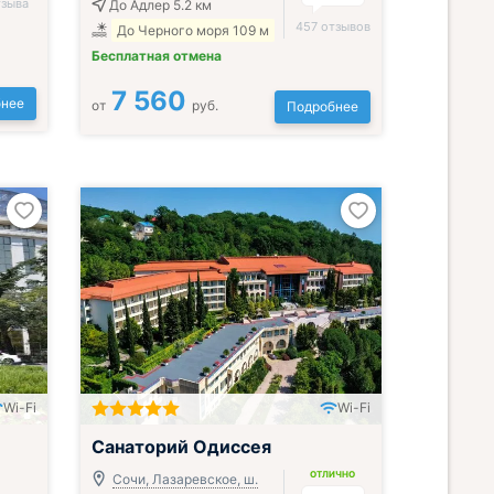
тзыва
До Адлер 5.2 км
457 отзывов
До Черного моря 109 м
Бесплатная отмена
7 560
нее
от
руб.
Подробнее
Wi-Fi
Wi-Fi
Включён завтрак, обед и ужин
Санаторий Одиссея
ОТЛИЧНО
Сочи, Лазаревское, ш.