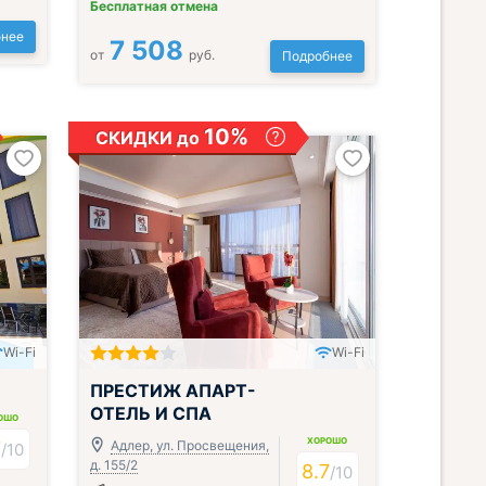
Бесплатная отмена
нее
7 508
от
руб.
Подробнее
10%
СКИДКИ до
Wi-Fi
Wi-Fi
; Включён завтрак, обед и ужин
ПРЕСТИЖ АПАРТ-
ОТЕЛЬ И СПА
ОШО
ХОРОШО
7
Адлер, ул. Просвещения,
/
10
д. 155/2
8.7
/
10