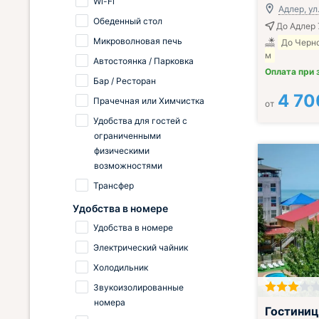
Wi-Fi
Адлер, ул
Обеденный стол
До Адлер 
Микроволновая печь
До Черн
м
Автостоянка / Парковка
Оплата при 
Бар / Ресторан
4 70
Прачечная или Химчистка
от
Удобства для гостей с
ограниченными
физическими
возможностями
Трансфер
Удобства в номере
Удобства в номере
Электрический чайник
Холодильник
Звукоизолированные
номера
Включён завтр
Гостиниц