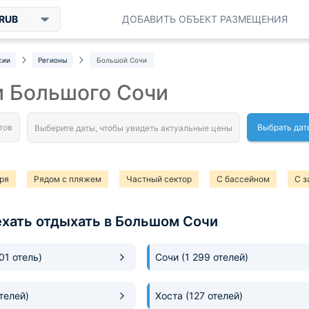
RUB
ДОБАВИТЬ ОБЪЕКТ РАЗМЕЩЕНИЯ
сии
Регионы
Большой Сочи
и Большого Сочи
Выбрать дат
ря
Рядом с пляжем
Частный сектор
С бассейном
С з
тевые дома
ехать отдыхать в Большом Сочи
301 отель)
Сочи
(1 299 отелей)
телей)
Хоста
(127 отелей)