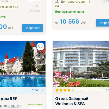
23 о
5.7 км
До Черного моря 1.4
3100
км
ого моря 602
отзывов
Бесплатная отмена
айте
10 556
от
руб.
Подроб
00
руб.
Подробнее
Wi-Fi
ак, обед и ужин
Включён завтрак и ужин или обед
 дом ВЕЯ
Отель Звёздный
Wellness & SPA
ОЧЕНЬ ХОРОШО
рная Щель, ул.