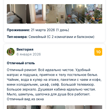
Из недостатков: заселили не очень быстро. Было много
детей заезд. И ковролин местами был в пятнах. Ну и
перила на балконе не окрашены. Можно покрасить
облагородить. В шведской линии запах смущал, был
Столбовский и неприятный. Раздача блюд тоже
скудновата. Ну мы сутки жили - пойдет разок
Проживание:
21 марта 2026 (1 день)
перекусить. Вкус каши понравился, компот и сосиски
брала - тоже неплохие. Дети ели всё)
Тип номера:
Семейный (С 2 комнатами и балконом)
Виктория
10
6 января 2026
Отличный отель
Отличный ремонт. Всё идеально чистое. Удобный
матрас и подушка, приятное к телу постельное белье.
Чайник, вода в кулер на этаже, пакетики с чаем и кофе,
мини холодильник, шкаф, сейф. Большой телевизор.
Большое зеркало. Душевая кабина идеально чистая.
Мыло, шампунь, шапочка для душа Все работает.
Отличный вид из окна