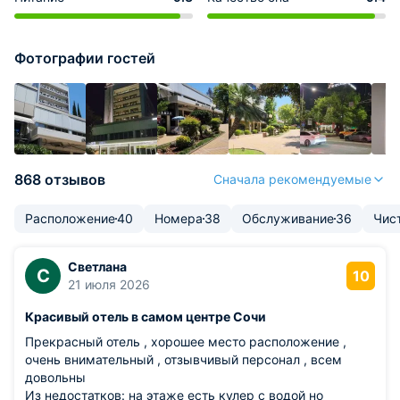
Фотографии гостей
868 отзывов
Сначала рекомендуемые
Расположение
40
Номера
38
Обслуживание
36
Чис
Светлана
С
10
21 июля 2026
Красивый отель в самом центре Сочи
Прекрасный отель , хорошее место расположение ,
очень внимательный , отзывчивый персонал , всем
довольны
Из недостатков: на этаже есть кулер с водой но