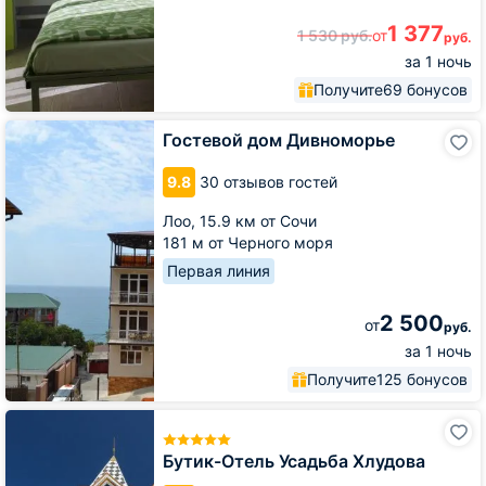
1 377
1 530
руб.
от
руб.
за 1 ночь
Получите
69 бонусов
Гостевой
Гостевой дом Дивноморье
дом
Дивноморье
9.8
30 отзывов гостей
Лоо,
15.9 км от Сочи
181 м от Черного моря
Первая линия
2 500
от
руб.
за 1 ночь
Получите
125 бонусов
Бутик-
Отель
Усадьба
Бутик-Отель Усадьба Хлудова
Хлудова