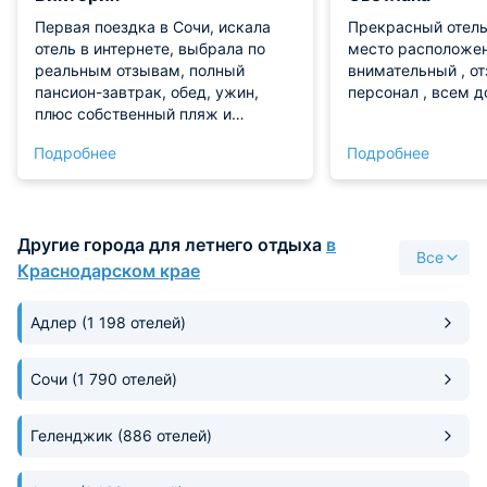
Первая поездка в Сочи, искала
Прекрасный отель
отель в интернете, выбрала по
место расположен
реальным отзывам, полный
внимательный , о
пансион-завтрак, обед, ужин,
персонал , в
плюс собственный пляж и
шезлонги с зонтом входят в
Подробнее
Подробнее
стоимость. Меню прекрасное, все
блюда очень вкусные, были с
ребенком 15лет и два взрослых -
три человека, попробовали почти
Другие города для летнего отдыха
в
все блюда отеля, поварам
Все
респект, все сделано с любовью
Краснодарском крае
по домашнему ))) нам очень
понравилось. Наш номер это
Адлер
(1 198 отелей)
отдельный восторг-все шикарно!!
Чисто, вид из окна прекрасный,
шумоизоляция 10 из 10, на
Сочи
(1 790 отелей)
терассе стол и два
стула+шезлонг, пили кофе
Геленджик
(886 отелей)
наблюдая за волнами на терассе.
Кофе, чай, вода бутилированная
входила в стоимость нашего