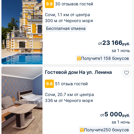
9.8
30 отзывов гостей
Сочи,
1.1 км от центра
300 м от Черного моря
Бесплатная отмена
23 166
от
руб.
за 1 ночь
Получите
1 158 бонусов
Гостевой
Гостевой дом На ул. Ленина
дом
На
9.8
51 отзыв гостей
ул.
Ленина
Сочи,
20.7 км от центра
336 м от Черного моря
5 000
от
руб.
за 1 ночь
Получите
250 бонусов