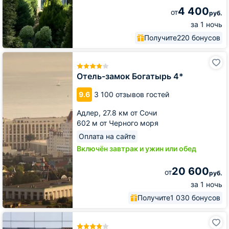
4 400
от
руб.
за 1 ночь
Получите
220 бонусов
Отель-
замок
Богатырь
Отель-замок Богатырь 4*
4*
9.6
3 100 отзывов гостей
Адлер,
27.8 км от Сочи
602 м от Черного моря
Оплата на сайте
Включён завтрак и ужин или обед
20 600
от
руб.
за 1 ночь
Получите
1 030 бонусов
Апарт-
отель