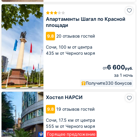
Апартаменты
Шагал
по
Апартаменты Шагал по Красной
Красной
площади
площади
9.8
20 отзывов гостей
Сочи,
100 м от центра
435 м от Черного моря
6 600
от
руб.
за 1 ночь
Получите
330 бонусов
Хостел
Хостел НАРСИ
НАРСИ
9.8
19 отзывов гостей
Сочи,
17.5 км от центра
555 м от Черного моря
Горящее предложение