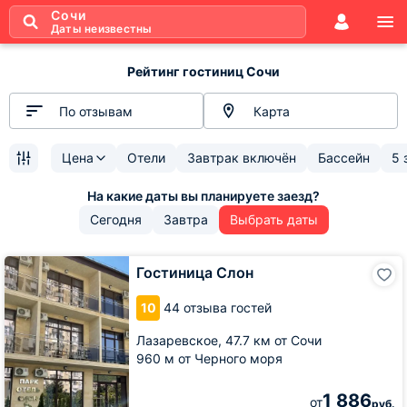
Сочи
Даты неизвестны
Рейтинг гостиниц Сочи
По отзывам
Карта
Цена
Отели
Завтрак включён
Бассейн
5 
Сегодня
Завтра
Выбрать даты
Гостиница
Гостиница Слон
Слон
10
44 отзыва гостей
Лазаревское,
47.7 км от Сочи
960 м от Черного моря
1 886
от
руб.