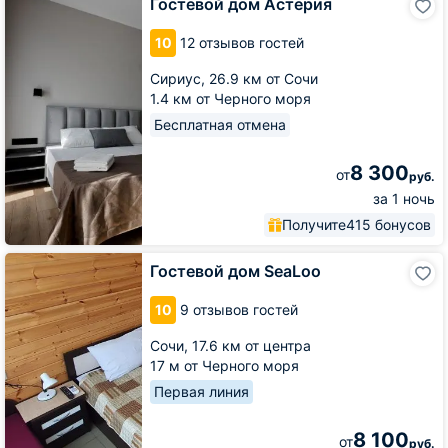
Гостевой дом Астерия
дом
Астерия
10
12 отзывов гостей
Сириус,
26.9 км от Сочи
1.4 км от Черного моря
Бесплатная отмена
8 300
от
руб.
за 1 ночь
Получите
415 бонусов
Гостевой
Гостевой дом SeaLoo
дом
SeaLoo
10
9 отзывов гостей
Сочи,
17.6 км от центра
17 м от Черного моря
Первая линия
8 100
от
руб.