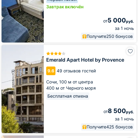
Завтрак включён
5 000
от
руб.
за 1 ночь
Получите
250 бонусов
Emerald
Apart
Hotel
Emerald Apart Hotel by Provence
by
Provence
9.6
49 отзывов гостей
Сочи,
100 м от центра
400 м от Черного моря
Бесплатная отмена
8 500
от
руб.
за 1 ночь
Получите
425 бонусов
Апартаменты