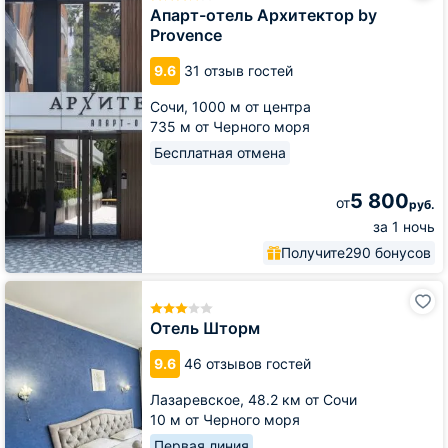
Архитектор
Апарт-отель Архитектор by
by
Provence
Provence
9.6
31 отзыв гостей
Сочи,
1000 м от центра
735 м от Черного моря
Бесплатная отмена
5 800
от
руб.
за 1 ночь
Получите
290 бонусов
Отель
Шторм
Отель Шторм
9.6
46 отзывов гостей
Лазаревское,
48.2 км от Сочи
10 м от Черного моря
Первая линия