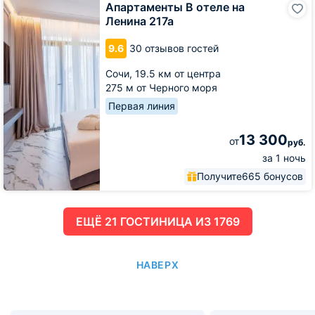
Апартаменты В отеле на
В
Ленина 217а
отеле
на
9.6
30 отзывов гостей
Ленина
217а
Сочи,
19.5 км от центра
275 м от Черного моря
Первая линия
13 300
от
руб.
за 1 ночь
Получите
665 бонусов
ЕЩË 21 ГОСТИНИЦА ИЗ 1769
НАВЕРХ