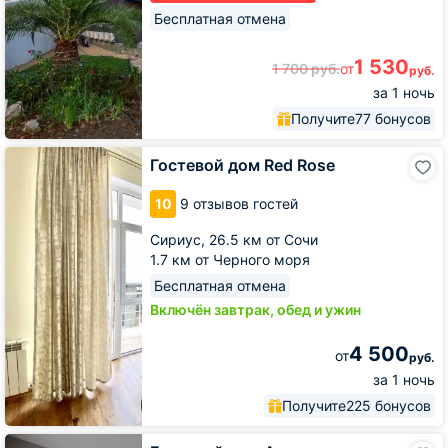
Бесплатная отмена
1 530
1 700
руб.
от
руб.
за 1 ночь
Получите
77 бонусов
Гостевой
Гостевой дом Red Rose
дом
Red
10
9 отзывов гостей
Rose
Сириус,
26.5 км от Сочи
1.7 км от Черного моря
Бесплатная отмена
Включён завтрак, обед и ужин
4 500
от
руб.
за 1 ночь
Получите
225 бонусов
Гостевой