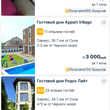
за 1 ночь
Получите
405 бонусов
Гостевой
Гостевой дом Appart Village
дом
Appart
10
11 отзывов гостей
Village
Сириус,
26.7 км от Сочи
3.3 км от Черного моря
3 000
от
руб.
за 1 ночь
Получите
150 бонусов
Гостевой
Гостевой дом Родос Лайт
дом
Родос
9.6
23 отзыва гостей
Лайт
Сириус,
24.7 км от Сочи
472 м от Черного моря