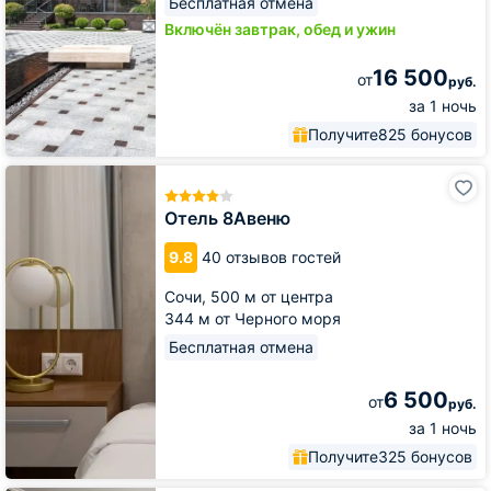
Бесплатная отмена
Включён завтрак, обед и ужин
16 500
от
руб.
за 1 ночь
Получите
825 бонусов
Отель
8Авеню
Отель 8Авеню
9.8
40 отзывов гостей
Сочи,
500 м от центра
344 м от Черного моря
Бесплатная отмена
6 500
от
руб.
за 1 ночь
Получите
325 бонусов