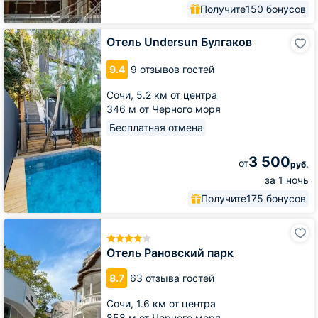
Получите
150 бонусов
Отель
Отель Undersun Булгаков
Undersun
Булгаков
9.4
9 отзывов гостей
Сочи,
5.2 км от центра
346 м от Черного моря
Бесплатная отмена
3 500
от
руб.
за 1 ночь
Получите
175 бонусов
Отель
Рановский
парк
Отель Рановский парк
8.7
63 отзыва гостей
Сочи,
1.6 км от центра
858 м от Черного моря