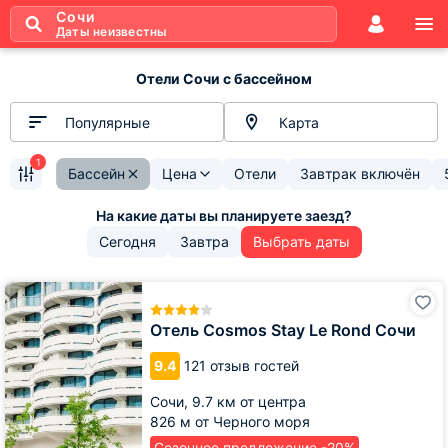
Сочи
Даты неизвестны
Отели Сочи с бассейном
Популярные
Карта
1
Бассейн
Цена
Отели
Завтрак включён
Сегодня
Завтра
Выбрать даты
Отель
Cosmos
Stay
Отель Cosmos Stay Le Rond Сочи
Le
Rond
9.4
121 отзыв гостей
Сочи
Сочи,
9.7 км от центра
826 м от Черного моря
Сезонное предложение -20%