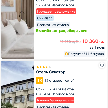
Сочи,
3.5 км от центра
1.2 км от Черного моря
Горящее предложение
Ски-пасс
Бесплатная отмена
Включён завтрак, обед и ужин
10 360
12 950
руб.
от
руб.
за 1 ночь
Получите
518 бонусов
Отель
Сенатор
Отель Сенатор
8.9
13 отзывов гостей
Сочи,
3.2 км от центра
623 м от Черного моря
Раннее бронирование
Бесплатная отмена