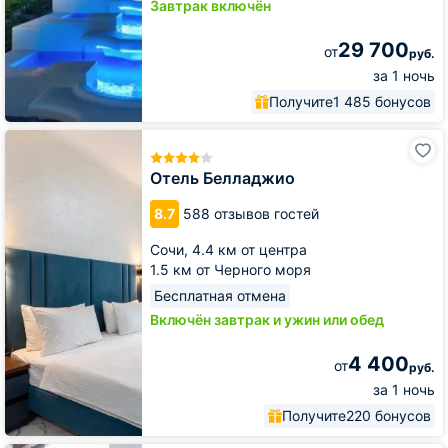
Завтрак включён
29 700
от
руб.
за 1 ночь
Получите
1 485 бонусов
Отель
Белладжио
Отель Белладжио
8.7
588 отзывов гостей
Сочи,
4.4 км от центра
1.5 км от Черного моря
Бесплатная отмена
Включён завтрак и ужин или обед
4 400
от
руб.
за 1 ночь
Получите
220 бонусов