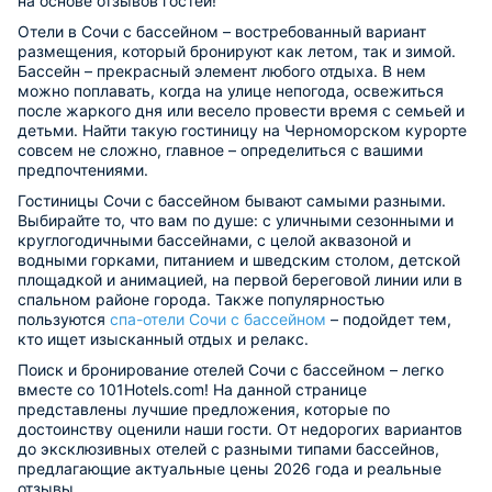
на основе отзывов гостей!
Отели в Сочи с бассейном – востребованный вариант
размещения, который бронируют как летом, так и зимой.
Бассейн – прекрасный элемент любого отдыха. В нем
можно поплавать, когда на улице непогода, освежиться
после жаркого дня или весело провести время с семьей и
детьми. Найти такую гостиницу на Черноморском курорте
совсем не сложно, главное – определиться с вашими
предпочтениями.
Гостиницы Сочи с бассейном бывают самыми разными.
Выбирайте то, что вам по душе: с уличными сезонными и
круглогодичными бассейнами, с целой аквазоной и
водными горками, питанием и шведским столом, детской
площадкой и анимацией, на первой береговой линии или в
спальном районе города. Также популярностью
пользуются
спа-отели Сочи с бассейном
– подойдет тем,
кто ищет изысканный отдых и релакс.
Поиск и бронирование отелей Сочи с бассейном – легко
вместе со 101Hotels.com! На данной странице
представлены лучшие предложения, которые по
достоинству оценили наши гости. От недорогих вариантов
до эксклюзивных отелей с разными типами бассейнов,
предлагающие актуальные цены 2026 года и реальные
отзывы.