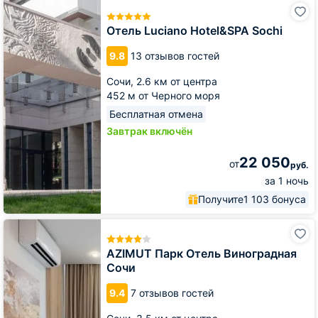
Отель
Luciano
Hotel&SPA
Отель Luciano Hotel&SPA Sochi
Sochi
9.8
13 отзывов гостей
Сочи,
2.6 км от центра
452 м от Черного моря
Бесплатная отмена
Завтрак включён
22 050
от
руб.
за 1 ночь
Получите
1 103 бонуса
AZIMUT
Парк
Отель
AZIMUT Парк Отель Виноградная
Виноградная
Сочи
Сочи
9.4
7 отзывов гостей