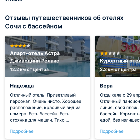
Отзывы путешественников об отелях
Сочи с бассейном
Апарт-отель Астра
Джиардини Релакс
Курортный оте
12.2 км от центра
2.2 км от центра
Надежда
Вера
Отличный отель. Приветливый
Отдыхала с 29 апр
персонал. Очень чисто. Хорошее
Отличный пансион
расположение, красивый вид из
линия, свой пляж,
номера. Есть бассейн. Есть
бассейн. Кормят нормальной
стоянка для машин. Тихо,
едой, без излишес
спокойно, уютно. Все
хорошие. В номер
Подробнее
Подробнее
понравилось. Обязательно
комфортности ест
приедем ещё
чайник, телевизор