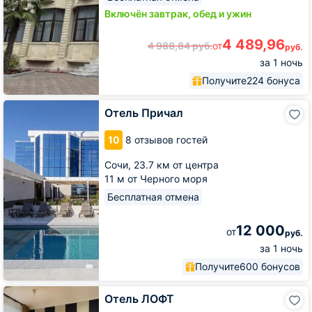
Включён завтрак, обед и ужин
4 489,96
4 988,84
руб.
от
руб.
за 1 ночь
Получите
224 бонуса
Отель
Отель Причал
Причал
10
8 отзывов гостей
Сочи,
23.7 км от центра
11 м от Черного моря
Бесплатная отмена
12 000
от
руб.
за 1 ночь
Получите
600 бонусов
Отель
Отель ЛОФТ
ЛОФТ