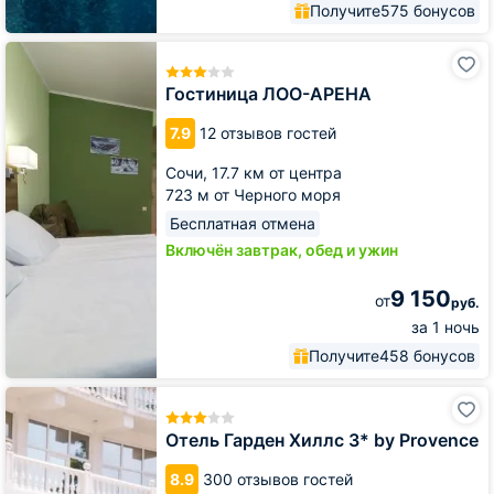
Получите
575 бонусов
Гостиница
ЛОО-
АРЕНА
Гостиница ЛОО-АРЕНА
7.9
12 отзывов гостей
Сочи,
17.7 км от центра
723 м от Черного моря
Бесплатная отмена
Включён завтрак, обед и ужин
9 150
от
руб.
за 1 ночь
Получите
458 бонусов
Отель
Гарден
Хиллс
Отель Гарден Хиллс 3* by Provence
3*
by
8.9
300 отзывов гостей