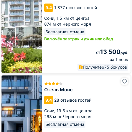
&
SPA
9.4
1 877 отзывов гостей
Сочи,
1.5 км от центра
874 м от Черного моря
Бесплатная отмена
Включён завтрак и ужин или обед
13 500
от
руб.
за 1 ночь
Получите
675 бонусов
Отель
Моне
Отель Моне
9.4
28 отзывов гостей
Сочи,
19.5 км от центра
263 м от Черного моря
Бесплатная отмена