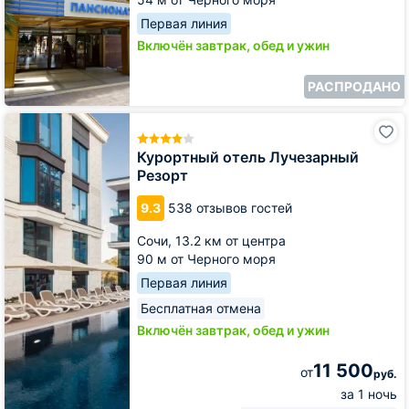
Первая линия
Включён завтрак, обед и ужин
РАСПРОДАНО
Курортный
отель
Лучезарный
Курортный отель Лучезарный
Резорт
Резорт
9.3
538 отзывов гостей
Сочи,
13.2 км от центра
90 м от Черного моря
Первая линия
Бесплатная отмена
Включён завтрак, обед и ужин
11 500
от
руб.
за 1 ночь