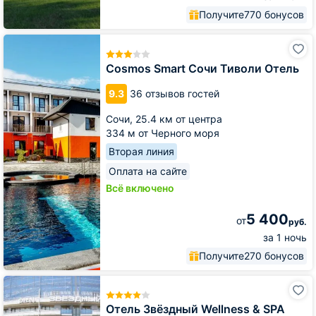
Получите
770 бонусов
Cosmos
Smart
Сочи
Cosmos Smart Сочи Тиволи Отель
Тиволи
Отель
9.3
36 отзывов гостей
Сочи,
25.4 км от центра
334 м от Черного моря
Вторая линия
Оплата на сайте
Всё включено
5 400
от
руб.
за 1 ночь
Получите
270 бонусов
Отель
Звёздный
Wellness
Отель Звёздный Wellness & SPA