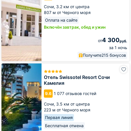
Provence
Сочи,
3.2 км от центра
807 м от Черного моря
Оплата на сайте
Включён завтрак, обед и ужин
4 300
от
руб.
за 1 ночь
Получите
215 бонусов
Отель
Swissotel
Resort
Отель Swissotel Resort Сочи
Сочи
Камелия
Камелия
9.6
1 077 отзывов гостей
Сочи,
3.5 км от центра
223 м от Черного моря
Первая линия
Бесплатная отмена