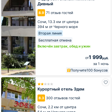
Дивный
8.9
71 отзыв гостей
Сочи,
13.3 км от центра
394 м от Черного моря
Вторая линия
Бесплатная отмена
Включён завтрак, обед и ужин
1 999
от
руб.
за 1 ночь
Получите
100 бонусов
Курортный
отель
Эдем
Курортный отель Эдем
8.3
300 отзывов гостей
Сочи,
2.2 км от центра
54 м от Черного моря