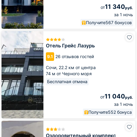
11 340
от
руб.
за 1 ночь
Получите
567 бонусов
Отель
Грейс
Лазурь
Отель Грейс Лазурь
9.1
26 отзывов гостей
Сочи,
22.2 км от центра
74 м от Черного моря
Бесплатная отмена
11 040
от
руб.
за 1 ночь
Получите
552 бонуса
Оздоровительный
комплекс
Дивный
Оздоровительный комплекс