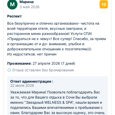
Вас снова в нашем отеле и сделаем все возможное,
Марина
М
10
чтобы Ваш отдых был наполнен только яркими
3 мая 2026
моментами и положительными эмоциями. С
Респект
Уважением, Отель "Звездный WELNESS & SPA."
Все безупречно и отлично организовано- чистота на
всей территории отеля, вкусные завтраки, и
ресторанное меню разнообразное! Услуги СПА!
«Придраться не к чему»! Все супер! Спасибо, за прием
и организацию от и до- внимание, улыбки и
доброжелательное отношение к посетителям)))
Из недостатков: нет причин
Проживание:
27 апреля 2026 (7 дней)
Отзыв оставлен без бронирования
Ответ администрации :
22 июля 2026
Уважаемая Марина! Позвольте поблагодарить Вас
за то, что для Вашего отдыха в Сочи Вы выбрали
именно "Звездный WELNESS & SPA", нашли время и
поделились Вашими впечатлениями о пребывании с
нами. Благодарим Вас за высокую оценку, это очень