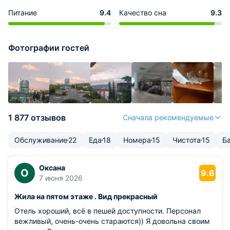
Питание
9.4
Качество сна
9.3
Фотографии гостей
1 877 отзывов
Сначала рекомендуемые
Обслуживание
22
Еда
18
Номера
15
Чистота
15
Б
Оксана
О
9.6
7 июня 2026
Жила на пятом этаже . Вид прекрасный
Отель хороший, всё в пешей доступности. Персонал
вежливый, очень-очень стараются)) Я довольна своим