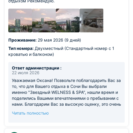
отдыхом Рекомендую.
Проживание:
29 мая 2026 (9 дней)
Тип номера:
Двухместный (Стандартный номер с 1
кроватью и балконом)
Ответ администрации :
22 июля 2026
Уважаемая Оксана! Позвольте поблагодарить Вас за
то, что для Вашего отдыха в Сочи Вы выбрали
именно "Звездный WELNESS & SPA", нашли время и
поделились Вашими впечатлениями о пребывании с
нами. Благодарим Вас за высокую оценку, это очень
ценно для нас. Нам очень приятно, что Вы по
Читать полностью
достоинству оценили уровень работы нашего
персонала. Мы всегда стремимся предоставить
высокий сервис. Мы будем рады приветствовать