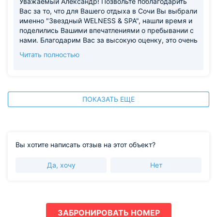
Уважаемый Александр! Позвольте поблагодарить
Вас за то, что для Вашего отдыха в Сочи Вы выбрали
именно "Звездный WELNESS & SPA", нашли время и
поделились Вашими впечатлениями о пребывании с
нами. Благодарим Вас за высокую оценку, это очень
ценно для нас. Нам очень приятно, что Вы по
Читать полностью
достоинству оценили уровень работы нашего
персонала, сервис, качество питания, а так же
инфраструктуру отеля. Мы будем рады
приветствовать Вас снова в нашем отеле и сделаем
все возможное, чтобы Ваш отдых был наполнен
ПОКАЗАТЬ ЕЩЕ
только яркими моментами и положительными
эмоциями. С Уважением, Отель "Звездный
WELNESS & SPA."
Вы хотите написать отзыв на этот объект?
Да, хочу
Нет
ЗАБРОНИРОВАТЬ НОМЕР