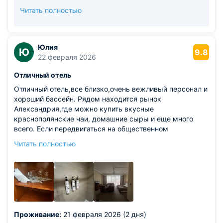
ценно для нас. Нам очень приятно, что Вы по
Читать полностью
достоинству оценили уровень работы нашего
персонала, сервис и качество питания в отеле. Мы
будем рады приветствовать Вас снова в нашем
отеле и сделаем все возможное, чтобы Ваш отдых
Юлия
Ю
9.8
был наполнен только яркими моментами и
22 февраля 2026
положительными эмоциями. С Уважением, Отель
Отличный отель
"Звездный WELNESS & SPA."
Отличный отель,все близко,очень вежливый персонал и
хороший бассейн. Рядом находится рынок
Александрия,где можно купить вкусные
краснополянские чаи, домашние сыры и еще много
всего. Если передвигаться на общественном
транспорте в паре минутах остановка, с которой легко
Читать полностью
уехать в центр города и до моря, также легко пройти до
улице Новагинская и погулять по красивому центру,
отель рекомендую
Проживание:
21 февраля 2026 (2 дня)