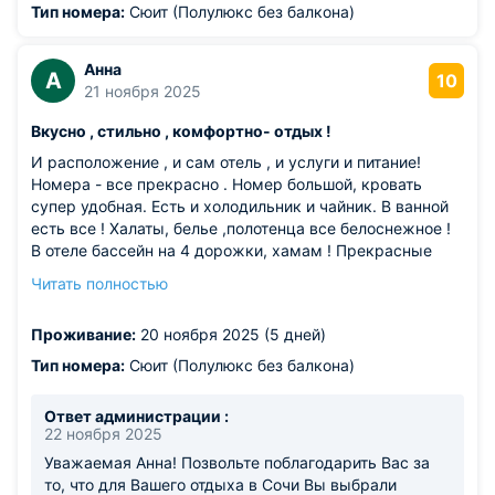
Тип номера:
Сюит (Полулюкс без балкона)
Анна
А
10
21 ноября 2025
Вкусно , стильно , комфортно- отдых !
И расположение , и сам отель , и услуги и питание!
Номера - все прекрасно . Номер большой, кровать
супер удобная. Есть и холодильник и чайник. В ванной
есть все ! Халаты, белье ,полотенца все белоснежное !
В отеле бассейн на 4 дорожки, хамам ! Прекрасные
повара ! Чисто , порядок во всем , обслуживание на
Читать полностью
высоте ! От моря близко . От вокзала и рынка - все в
пешей доступности.
Проживание:
20 ноября 2025 (5 дней)
Из недостатков: нравится все !
Тип номера:
Сюит (Полулюкс без балкона)
Ответ администрации :
22 ноября 2025
Уважаемая Анна! Позвольте поблагодарить Вас за
то, что для Вашего отдыха в Сочи Вы выбрали