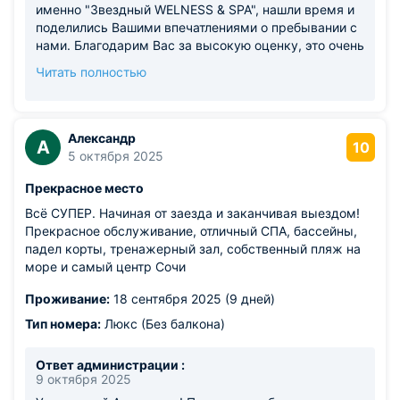
именно "Звездный WELNESS & SPA", нашли время и
поделились Вашими впечатлениями о пребывании с
нами. Благодарим Вас за высокую оценку, это очень
ценно для нас. Нам очень приятно, что Вы по
Читать полностью
достоинству оценили уровень работы нашего
персонала, сервис и качество питания, а так же СПА
зону в отеле. Мы будем рады приветствовать Вас
снова в нашем отеле и сделаем все возможное,
Александр
А
10
чтобы Ваш отдых был наполнен только яркими
5 октября 2025
моментами и положительными эмоциями. С
Прекрасное место
Уважением, Отель "Звездный WELNESS & SPA."
Всё СУПЕР. Начиная от заезда и заканчивая выездом!
Прекрасное обслуживание, отличный СПА, бассейны,
падел корты, тренажерный зал, собственный пляж на
море и самый центр Сочи
Проживание:
18 сентября 2025 (9 дней)
Тип номера:
Люкс (Без балкона)
Ответ администрации :
9 октября 2025