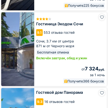
Получите
225 бонусов
Гостиница
Экодом
Сочи
Гостиница Экодом Сочи
9.1
553 отзыва гостей
Сочи,
3.7 км от центра
871 м от Черного моря
Бесплатная отмена
Включён завтрак, обед и ужин
7 324
от
руб.
за 1 ночь
Получите
366 бонусов
Гостевой
Гостевой дом Панорама
дом
Панорама
9.3
16 отзывов гостей