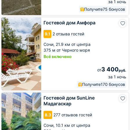
за 1 ночь
Получите
75 бонусов
Гостевой
Гостевой дом Амфора
дом
Амфора
9.1
2 отзыва гостей
Сочи,
21.9 км от центра
375 м от Черного моря
Всё включено
3 400
от
руб.
за 1 ночь
Получите
170 бонусов
Гостевой
Гостевой дом SunLine
дом
Мадагаскар
SunLine
Мадагаскар
8.3
277 отзывов гостей
Сочи,
10.1 км от центра