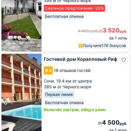
399 м от Черного моря
Сезонное предложение -20%
Бесплатная отмена
3 520
4 400
руб.
от
руб.
за 1 ночь
Получите
176 бонусов
Гостевой
Гостевой дом Коралловый Риф
дом
Коралловый
9.3
18 отзывов гостей
Риф
Сочи,
19.4 км от центра
385 м от Черного моря
Первая линия
Бесплатная отмена
Включён завтрак, обед и ужин
4 500
от
руб.
за 1 ночь