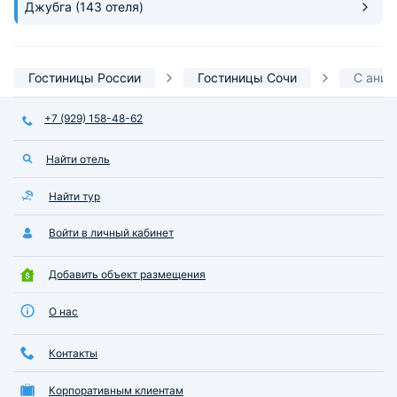
Джубга
(143 отеля)
Гостиницы России
Гостиницы Сочи
С ани
+7 (929) 158-48-62
Найти отель
Найти тур
Войти в личный кабинет
Добавить объект размещения
О нас
Контакты
Корпоративным клиентам