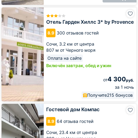
Отель
Гарден
Хиллс
Отель Гарден Хиллс 3* by Provence
3*
by
8.9
300 отзывов гостей
Provence
Сочи,
3.2 км от центра
807 м от Черного моря
Оплата на сайте
Включён завтрак, обед и ужин
4 300
от
руб.
за 1 ночь
Получите
215 бонусов
Гостевой
Гостевой дом Компас
дом
Компас
8.9
64 отзыва гостей
Сочи,
23.4 км от центра