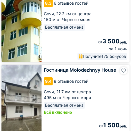
8.3
6 отзывов гостей
Сочи,
22.2 км от центра
150 м от Черного моря
Бесплатная отмена
3 500
от
руб.
за 1 ночь
Получите
175 бонусов
Гостиница
Гостиница Molodezhnyy House
Molodezhnyy
House
9.4
8 отзывов гостей
Сочи,
21.7 км от центра
495 м от Черного моря
Бесплатная отмена
Всё включено
1 500
от
руб.