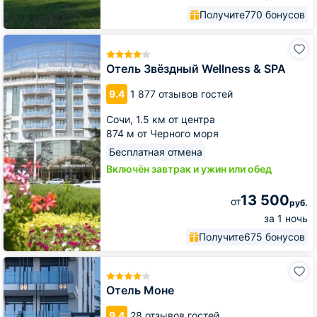
Получите
770 бонусов
Отель
Звёздный
Wellness
Отель Звёздный Wellness & SPA
&
SPA
9.4
1 877 отзывов гостей
Сочи,
1.5 км от центра
874 м от Черного моря
Бесплатная отмена
Включён завтрак и ужин или обед
13 500
от
руб.
за 1 ночь
Получите
675 бонусов
Отель
Моне
Отель Моне
9.4
28 отзывов гостей