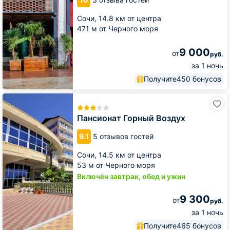
Сочи,
14.8 км от центра
471 м от Черного моря
9 000
от
руб.
за 1 ночь
Получите
450 бонусов
Пансионат
Горный
Воздух
Пансионат Горный Воздух
9.1
5 отзывов гостей
Сочи,
14.5 км от центра
53 м от Черного моря
Включён завтрак, обед и ужин
9 300
от
руб.
за 1 ночь
Получите
465 бонусов