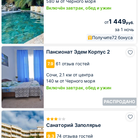
580 м от Черного моря
Включён завтрак, обед и ужин
1 449
от
руб.
за 1 ночь
Получите
72 бонуса
Пансионат
Пансионат Эдем Корпус 2
Эдем
Корпус
7.9
61 отзыв гостей
2
Сочи,
2.1 км от центра
140 м от Черного моря
Включён завтрак, обед и ужин
РАСПРОДАНО
Санаторий
Заполярье
Санаторий Заполярье
9.3
74 отзыва гостей