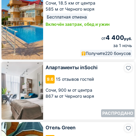
Сочи,
18.5 км от центра
585 м от Черного моря
Бесплатная отмена
Включён завтрак, обед и ужин
4 400
от
руб.
за 1 ночь
Получите
220 бонусов
Апартаменты
Апартаменты inSochi
inSochi
9.6
15 отзывов гостей
Сочи,
900 м от центра
867 м от Черного моря
РАСПРОДАНО
Отель
Отель Green
Green