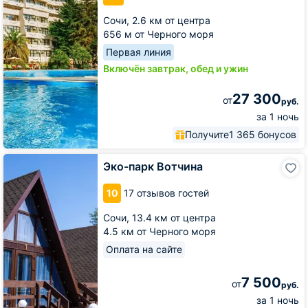
Сочи,
2.6 км от центра
656 м от Черного моря
Первая линия
Включён завтрак, обед и ужин
27 300
от
руб.
за 1 ночь
Получите
1 365 бонусов
Эко-
Эко-парк Вотчина
парк
Вотчина
10
17 отзывов гостей
Сочи,
13.4 км от центра
4.5 км от Черного моря
Оплата на сайте
7 500
от
руб.
за 1 ночь