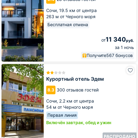
Сочи,
19.5 км от центра
263 м от Черного моря
Бесплатная отмена
11 340
от
руб.
за 1 ночь
Получите
567 бонусов
Курортный
отель
Эдем
Курортный отель Эдем
8.3
300 отзывов гостей
Сочи,
2.2 км от центра
54 м от Черного моря
Первая линия
Включён завтрак, обед и ужин
РАСПРОДАНО