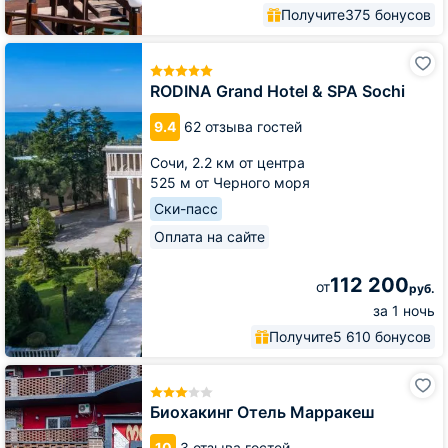
Получите
375 бонусов
RODINA
Grand
Hotel
RODINA Grand Hotel & SPA Sochi
&
SPA
9.4
62 отзыва гостей
Sochi
Сочи,
2.2 км от центра
525 м от Черного моря
Ски-пасс
Оплата на сайте
112 200
от
руб.
за 1 ночь
Получите
5 610 бонусов
Биохакинг
Отель
Марракеш
Биохакинг Отель Марракеш
10
3 отзыва гостей