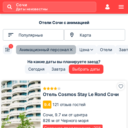
Сочи
Даты неизвестны
Отели Сочи с анимацией
Популярные
Карта
1
Анимационный персонал
Цена
Отели
Завт
Сегодня
Завтра
Выбрать даты
Отель
Cosmos
Stay
Отель Cosmos Stay Le Rond Сочи
Le
Rond
9.4
121 отзыв гостей
Сочи
Сочи,
9.7 км от центра
826 м от Черного моря
Сезонное предложение -20%