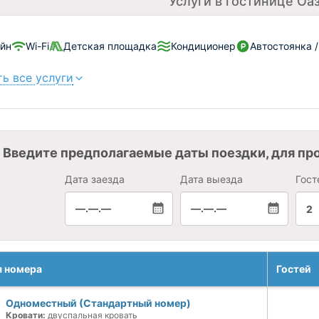
Услуги в гостинице Оа
йн
Wi-Fi
Детская площадка
Кондиционер
Автостоянка 
ь все услуги
Введите предполагаемые даты поездки, для пр
Дата заезда
Дата выезда
Гост
—.—.—
—.—.—
2
я номера
Гостей
Одноместный (Стандартный номер)
Кровати:
двуспальная кровать