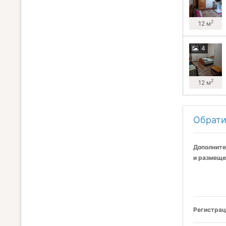
2
12 м
4
2
12 м
Обрати
Дополните
и размеще
Регистрац