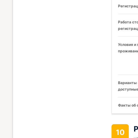
Регистрац
Работа ст
регистрац
Условия и
проживани
Варианты 
доступные
Факты об 
Р
10