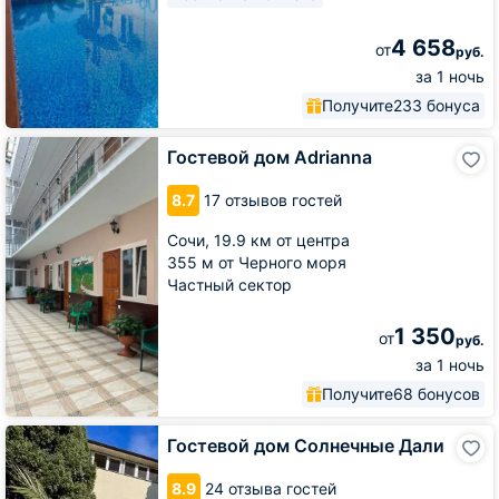
4 658
от
руб.
за 1 ночь
Получите
233 бонуса
Гостевой
Гостевой дом Adrianna
дом
Adrianna
8.7
17 отзывов гостей
Сочи,
19.9 км от центра
355 м от Черного моря
Частный сектор
1 350
от
руб.
за 1 ночь
Получите
68 бонусов
Гостевой
Гостевой дом Солнечные Дали
дом
Солнечные
8.9
24 отзыва гостей
Дали