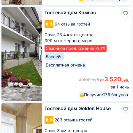
Гостевой
Гостевой дом Компас
дом
Компас
8.9
64 отзыва гостей
Сочи,
23.4 км от центра
399 м от Черного моря
Сезонное предложение -20%
Бассейн
Бесплатная отмена
3 520
4 400
руб.
от
руб.
за 1 ночь
Получите
176 бонусов
Гостевой
Гостевой дом Golden House
дом
Golden
8.9
283 отзыва гостей
House
Сочи,
3 км от центра