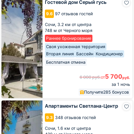
Гостевой дом Серый гусь
дом
Серый
9.6
97 отзывов гостей
гусь
Сочи,
3.2 км от центра
748 м от Черного моря
Раннее бронирование
Своя ухоженная территория
Вторая линия
Бассейн
Кондиционер
Бесплатная отмена
5 700
6 000
руб.
от
руб.
за 1 ночь
Получите
285 бонусов
Апартаменты
Апартаменты Светлана-Центр
Светлана-
Центр
9.3
348 отзывов гостей
Сочи,
1.6 км от центра