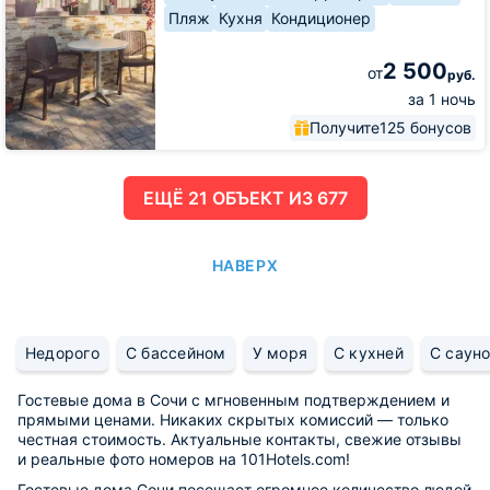
Пляж
Кухня
Кондиционер
2 500
от
руб.
за 1 ночь
Получите
125 бонусов
ЕЩË 21 ОБЪЕКТ ИЗ 677
НАВЕРХ
Недорого
С бассейном
У моря
С кухней
С саун
Гостевые дома в Сочи с мгновенным подтверждением и
прямыми ценами. Никаких скрытых комиссий — только
честная стоимость. Актуальные контакты, свежие отзывы
и реальные фото номеров на 101Hotels.com!
Гостевые дома Сочи посещает огромное количество людей