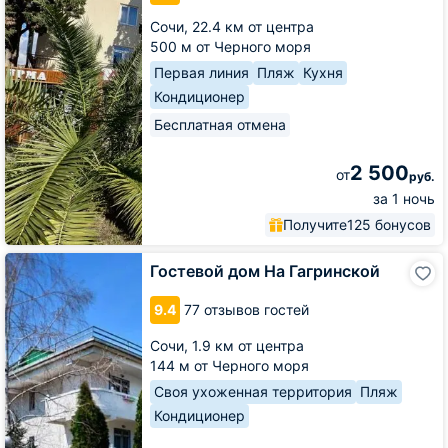
Сочи,
22.4 км от центра
500 м от Черного моря
Первая линия
Пляж
Кухня
Кондиционер
Бесплатная отмена
2 500
от
руб.
за 1 ночь
Получите
125 бонусов
Гостевой
Гостевой дом На Гагринской
дом
На
9.4
77 отзывов гостей
Гагринской
Сочи,
1.9 км от центра
144 м от Черного моря
Своя ухоженная территория
Пляж
Кондиционер