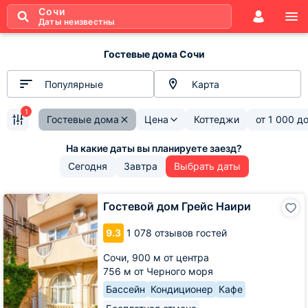
Сочи
Даты неизвестны
Гостевые дома Сочи
Популярные
Карта
1
Гостевые дома
Цена
Коттеджи
от
1 000
д
Сегодня
Завтра
Выбрать даты
Гостевой
Гостевой дом Грейс Наири
дом
Грейс
9.3
1 078 отзывов гостей
Наири
Сочи,
900 м от центра
756 м от Черного моря
Бассейн
Кондиционер
Кафе