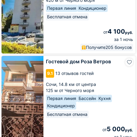
420 м от Черного моря
Первая линия
Кондиционер
Бесплатная отмена
4 100
от
руб.
за 1 ночь
Получите
205 бонусов
Гостевой
Гостевой дом Роза Ветров
дом
Роза
9.1
13 отзывов гостей
Ветров
Сочи,
14.8 км от центра
125 м от Черного моря
Первая линия
Бассейн
Кухня
Кондиционер
Бесплатная отмена
5 000
от
руб.
за 1 ночь