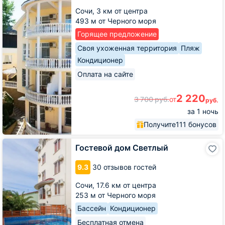
Сочи,
3 км от центра
493 м от Черного моря
Горящее предложение
Своя ухоженная территория
Пляж
Кондиционер
Оплата на сайте
2 220
3 700
руб.
от
руб.
за 1 ночь
Получите
111 бонусов
Гостевой
Гостевой дом Светлый
дом
Светлый
9.3
30 отзывов гостей
Сочи,
17.6 км от центра
253 м от Черного моря
Бассейн
Кондиционер
Бесплатная отмена