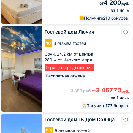
4 200
от
руб.
за 1 ночь
Получите
210 бонусов
Гостевой
Гостевой дом Лючия
дом
Лючия
10
3 отзыва гостей
Сочи,
24.2 км от центра
280 м от Черного моря
Горящее предложение
Бесплатная отмена
3 467,70
3 853
руб.
от
руб.
за 1 ночь
Получите
173 бонуса
Гостевой
Гостевой дом ГК Дом Солнца
дом
ГК
9.8
8 отзывов гостей
Дом