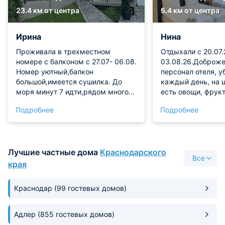
23.4 км от центра
5.4 км от центра
Ирина
Нина
Проживала в трехместном
Отдыхали с 20.07.
номере с балконом с 27.07- 06.08.
03.08.26.Доброж
Номер уютный,балкон
персонал отеля, 
большой,имеется сушилка. До
каждый день, на 
моря минут 7 идти,рядом много
есть овощи, фрукт
столовых,магазинов. Хозяева
молочные изделия
Подробнее
Подробнее
приветливые,приятные люди. Есть
салаты каждый на
чистый бассейн.Всё понравилось
поесть. Вид из но
хоть и вдалеке. Е
моря по времени 
Лучшие частные дома
Краснодарского
с 9.00 до пляжа. 
Все
автобусные остано
края
Вокзала можно
доехать(остановк
Краснодар
(99 гостевых домов)
можно дойти до ж.
Мацеста. Ездила с 2 детьми, были
оплачены ужины н
Адлер
(855 гостевых домов)
первое, салат, вт