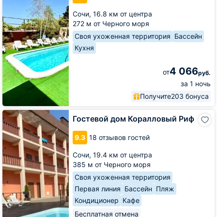
Солнца
Сочи,
16.8 км от центра
272 м от Черного моря
Своя ухоженная территория
Бассейн
Кухня
4 066
от
руб.
за 1 ночь
Получите
203 бонуса
Гостевой
Гостевой дом Коралловый Риф
дом
Коралловый
9.3
18 отзывов гостей
Риф
Сочи,
19.4 км от центра
385 м от Черного моря
Своя ухоженная территория
Первая линия
Бассейн
Пляж
Кондиционер
Кафе
Бесплатная отмена