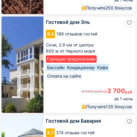
Получите
250 бонусов
Гостевой
Гостевой дом Эль
дом
Эль
8.3
186 отзывов гостей
Сочи,
2.9 км от центра
600 м от Черного моря
Горящее предложение
Бассейн
Кондиционер
Кафе
Оплата на сайте
2 700
4 500
руб.
от
руб.
за 1 ночь
Получите
135 бонусов
Гостевой
Гостевой дом Бавария
дом
Бавария
8.7
374 отзыва гостей