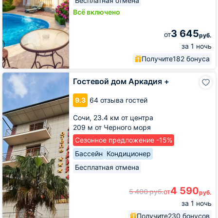
Бесплатная отмена
Всё включено
3 645
от
руб.
за 1 ночь
Получите
182 бонуса
Гостевой
Гостевой дом Аркадия +
дом
Аркадия
9.3
64 отзыва гостей
+
Сочи,
23.4 км от центра
209 м от Черного моря
Сезонное предложение -15%
Бассейн
Кондиционер
Бесплатная отмена
4 590
5 400
руб.
от
руб.
за 1 ночь
Получите
230 бонусов