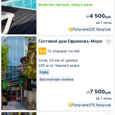
Включён завтрак, обед и ужин
4 500
от
руб.
за 1 ночь
Получите
225 бонусов
Гостевой
Гостевой дом Ефремовъ-Море
дом
Ефремовъ-
9.4
13 отзывов гостей
Море
Сочи,
23 км от центра
225 м от Черного моря
Кафе
Бесплатная отмена
7 500
от
руб.
за 1 ночь
Получите
375 бонусов
Гостевой