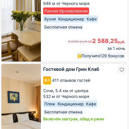
946 м от Черного моря
Раннее бронирование
Кухня
Кондиционер
Кафе
Бесплатная отмена
2 588,25
3 045
руб.
от
руб.
за 1 ночь
Получите
129 бонусов
Гостевой
Гостевой дом Грин Клаб
дом
Грин
9.1
411 отзывов гостей
Клаб
Сочи,
5.4 км от центра
532 м от Черного моря
Пляж
Кондиционер
Кафе
Бесплатная отмена
Включён завтрак, обед и ужин