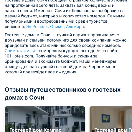
на протяжении всего лета, захватывая конец весны и
начало осени. Именно в Сочи их большое разнообразие на
разный бюджет, интерьер и количество номеров. Самыми
популярными и востребованными среди туристов
являются:
Эв Рошель
,
Олимп
,
Альмира
.
Гостевые дома в Сочи — лучший вариант проживания с
друзьями и семьей, потому что для своей компании можно
арендовать весь этаж или несколько соседних номеров.
Снимать жилье
на морском курорте выгоднее на сайте
101Hotels.com. Получайте бонусы и скидки за
бронирования и экономьте бюджет. Наши менеджеры
отыщут для вас лучший гостевой дом на Черном море,
который превзойдет все ожидания.
Отзывы путешественников о гостевых
домах в Сочи
Гостевой дом Компас
Гостевой дом Г