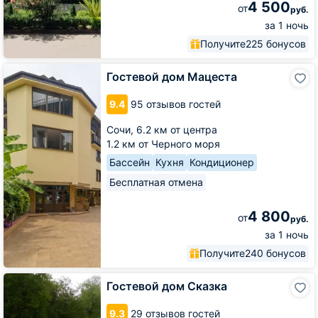
4 500
от
руб.
за 1 ночь
Получите
225 бонусов
Гостевой
Гостевой дом Мацеста
дом
Мацеста
9.4
95 отзывов гостей
Сочи,
6.2 км от центра
1.2 км от Черного моря
Бассейн
Кухня
Кондиционер
Бесплатная отмена
4 800
от
руб.
за 1 ночь
Получите
240 бонусов
Гостевой
Гостевой дом Сказка
дом
Сказка
9.3
29 отзывов гостей