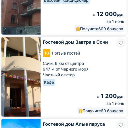
Бассейн
Кондиционер
12 000
от
руб.
за 1 ночь
Получите
600 бонусов
Гостевой
Гостевой дом Завтра в Сочи
дом
Завтра
10
1 отзыв гостей
в
Сочи
Сочи,
6 км от центра
947 м от Черного моря
Частный сектор
Кафе
1 200
от
руб.
за 1 ночь
Получите
60 бонусов
Гостевой
Гостевой дом Алые паруса
дом