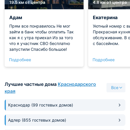
19.5 км от центра
4.8 км от центра
Адам
Екатерина
Прям все понравилось Не мог
Уютный номер с в
зайти в банк чтобы оплатить Так
Прекрасная кухня
как я с утра приехал Из за того
обслуживание. В о
что я участник СВО бесплатно
с бассейном.
запустили Спасибо большое!
Подробнее
Подробнее
Лучшие частные дома
Краснодарского
Все
края
Краснодар
(99 гостевых домов)
Адлер
(855 гостевых домов)