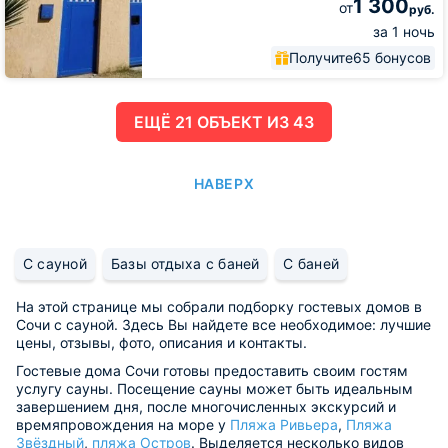
1 300
от
руб.
за 1 ночь
Получите
65 бонусов
ЕЩË 21 ОБЪЕКТ ИЗ 43
НАВЕРХ
С сауной
Базы отдыха с баней
С баней
На этой странице мы собрали подборку гостевых домов в
Сочи с сауной. Здесь Вы найдете все необходимое: лучшие
цены, отзывы, фото, описания и контакты.
Гостевые дома Сочи готовы предоставить своим гостям
услугу сауны. Посещение сауны может быть идеальным
завершением дня, после многочисленных экскурсий и
времяпровождения на море у
Пляжа Ривьера
,
Пляжа
Звёздный
,
пляжа Остров
. Выделяется несколько видов