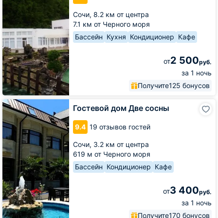
Сочи,
8.2 км от центра
7.1 км от Черного моря
Бассейн
Кухня
Кондиционер
Кафе
2 500
от
руб.
за 1 ночь
Получите
125 бонусов
Гостевой
Гостевой дом Две сосны
дом
Две
9.4
19 отзывов гостей
сосны
Сочи,
3.2 км от центра
619 м от Черного моря
Бассейн
Кондиционер
Кафе
3 400
от
руб.
за 1 ночь
Получите
170 бонусов