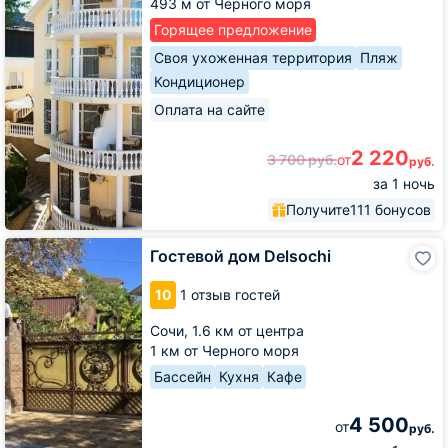
493 м от Черного моря
Горящее предложение
Своя ухоженная территория
Пляж
Кондиционер
Оплата на сайте
2 220
3 700
руб.
от
руб.
за 1 ночь
Получите
111 бонусов
Гостевой
Гостевой дом Delsochi
дом
Delsochi
10
1 отзыв гостей
Сочи,
1.6 км от центра
1 км от Черного моря
Бассейн
Кухня
Кафе
4 500
от
руб.