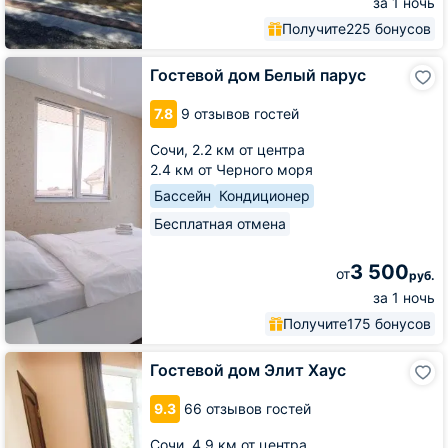
за 1 ночь
Получите
225 бонусов
Гостевой
Гостевой дом Белый парус
дом
Белый
7.8
9 отзывов гостей
парус
Сочи,
2.2 км от центра
2.4 км от Черного моря
Бассейн
Кондиционер
Бесплатная отмена
3 500
от
руб.
за 1 ночь
Получите
175 бонусов
Гостевой
Гостевой дом Элит Хаус
дом
Элит
9.3
66 отзывов гостей
Хаус
Сочи,
4.9 км от центра