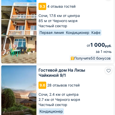
Алые
9.3
4 отзыва гостей
паруса
Сочи,
17.6 км от центра
85 м от Черного моря
Частный сектор
Первая линия
Кондиционер
Кафе
1 000
от
руб.
за 1 ночь
Получите
50 бонусов
Гостевой
Гостевой дом На Лизы
дом
Чайкиной 9/1
На
Лизы
9.6
28 отзывов гостей
Чайкиной
9/1
Сочи,
2.4 км от центра
2.7 км от Черного моря
Частный сектор
Кондиционер