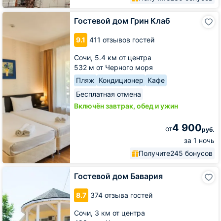
Гостевой
Гостевой дом Грин Клаб
дом
Грин
9.1
411 отзывов гостей
Клаб
Сочи,
5.4 км от центра
532 м от Черного моря
Пляж
Кондиционер
Кафе
Бесплатная отмена
Включён завтрак, обед и ужин
4 900
от
руб.
за 1 ночь
Получите
245 бонусов
Гостевой
Гостевой дом Бавария
дом
Бавария
8.7
374 отзыва гостей
Сочи,
3 км от центра