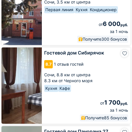
Жора
Сочи,
3.5 км от центра
Первая линия
Кухня
Кондиционер
6 000
от
руб.
за 1 ночь
Получите
300 бонусов
Гостевой
Гостевой дом Сибирячок
дом
Сибирячок
8.7
1 отзыв гостей
Сочи,
8.8 км от центра
8.3 км от Черного моря
Кухня
Кафе
1 700
от
руб.
за 1 ночь
Получите
85 бонусов
Гостевой
Гостевой дом Панорама 27