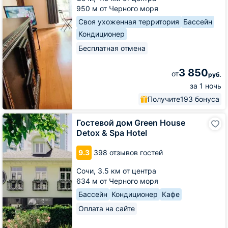
950 м от Черного моря
Своя ухоженная территория
Бассейн
Кондиционер
Бесплатная отмена
3 850
от
руб.
за 1 ночь
Получите
193 бонуса
Гостевой
Гостевой дом Green House
дом
Detox & Spa Hotel
Green
House
9.3
398 отзывов гостей
Detox
&
Сочи,
3.5 км от центра
Spa
634 м от Черного моря
Hotel
Бассейн
Кондиционер
Кафе
Оплата на сайте