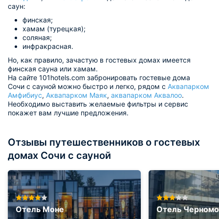
саун:
финская;
хамам (турецкая);
соляная;
инфракрасная.
Но, как правило, зачастую в гостевых домах имеется
финская сауна или хамам.
На сайте 101hotels.com забронировать гостевые дома
Сочи с сауной можно быстро и легко, рядом с
Аквапарком
Амфибиус
,
Аквапарком Маяк
,
аквапарком Аквалоо
.
Необходимо выставить желаемые фильтры и сервис
покажет вам лучшие предложения.
Отзывы путешественников о гостевых
домах Сочи с сауной
Отель Моне
Отель Черном