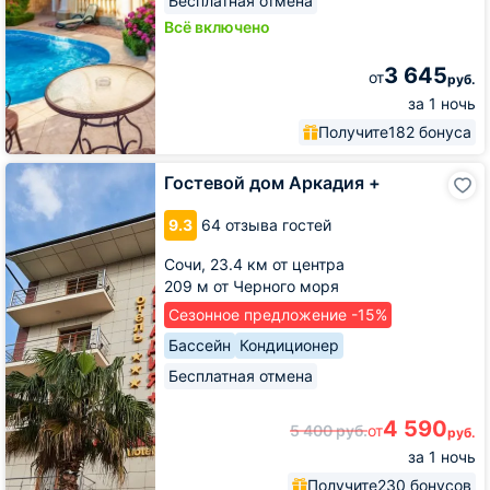
Бесплатная отмена
Всё включено
3 645
от
руб.
за 1 ночь
Получите
182 бонуса
Гостевой
Гостевой дом Аркадия +
дом
Аркадия
9.3
64 отзыва гостей
+
Сочи,
23.4 км от центра
209 м от Черного моря
Сезонное предложение -15%
Бассейн
Кондиционер
Бесплатная отмена
4 590
5 400
руб.
от
руб.
за 1 ночь
Получите
230 бонусов