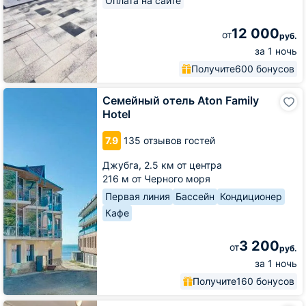
Оплата на сайте
12 000
от
руб.
за 1 ночь
Получите
600 бонусов
Семейный
Семейный отель Aton Family
отель
Hotel
Aton
Family
7.9
135 отзывов гостей
Hotel
Джубга,
2.5 км от центра
216 м от Черного моря
Первая линия
Бассейн
Кондиционер
Кафе
3 200
от
руб.
за 1 ночь
Получите
160 бонусов
Гостевой