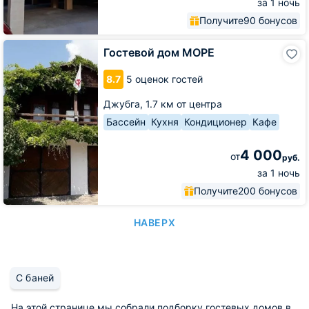
за 1 ночь
Получите
90 бонусов
Гостевой
Гостевой дом МОРЕ
дом
МОРЕ
8.7
5 оценок гостей
Джубга,
1.7 км от центра
Бассейн
Кухня
Кондиционер
Кафе
4 000
от
руб.
за 1 ночь
Получите
200 бонусов
НАВЕРХ
С баней
На этой странице мы собрали подборку гостевых домов в