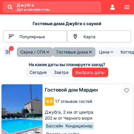
Джубга
Даты неизвестны
Гостевые дома Джубги с сауной
Популярные
Карта
2
Сауна / СПА
Гостевые дома
Цена
Котте
Сегодня
Завтра
Выбрать даты
Гостевой
Гостевой дом Мардин
дом
Мардин
9.6
17 отзывов гостей
Джубга,
2 км от центра
202 м от Черного моря
Бассейн
Кондиционер