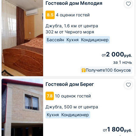
Гостевой дом Мелодия
дом
Мелодия
8.5
4 оценки гостей
Джубга,
1.6 км от центра
302 м от Черного моря
Бассейн
Кухня
Кондиционер
2 000
от
руб.
за 1 ночь
Получите
100 бонусов
Гостевой
Гостевой дом Берег
дом
Берег
7.8
10 оценок гостей
Джубга,
500 м от центра
Кухня
Кондиционер
1 800
от
руб.