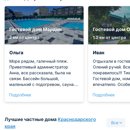
Гостевой дом Мардин
Гостевой дом 
2 км от центра
1.2 км от центра
Ольга
Иван
Море рядом, галечный пляж.
Отдыхали в госте
Приветливый администратор
Олений ручей. Все
Анна, все рассказала, была на
понравилось!!! Ти
связи. Бассейн большой,
Гостевой дом, но
маленький с подогревом, сауна.
впечатлило. Особ
Бар у бассейна, музыка, можно
бассейн))) все чи
Подробнее
Подробнее
заказать пиццу, коктейли.
Очень много влож
Территория ухоженная, большая
заботы Александр
парковка. Вечером можно
отдыхающих. Все 
посидеть на балконе с бокалом
доступности мага
Лучшие частные дома
Краснодарского
вина в номере холодильник,
аптека. А море в
Все
чайник, небольшой столик,
чистое, до моря п
края