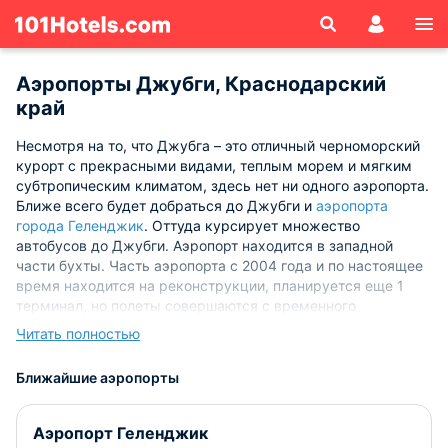
Аэропорты Джубги, Краснодарский
край
Несмотря на то, что Джубга – это отличный черноморский
курорт с прекрасными видами, теплым морем и мягким
субтропическим климатом, здесь нет ни одного аэропорта.
Ближе всего будет добраться до Джубги и
аэропорта
города Геленджик
. Оттуда курсирует множество
автобусов до Джубги. Аэропорт находится в западной
части бухты. Часть аэропорта с 2004 года и по настоящее
время находится на реконструкции, планируется еще 1
терминал, но полеты совершаются с временного
аэровокзального комплекса. После этого он станет
Читать полностью
полноценным интернациональным аэропортом, самолеты
пока что ходят только в сторону моря.
Ближайшие аэропорты
Аэропорт Геленджик