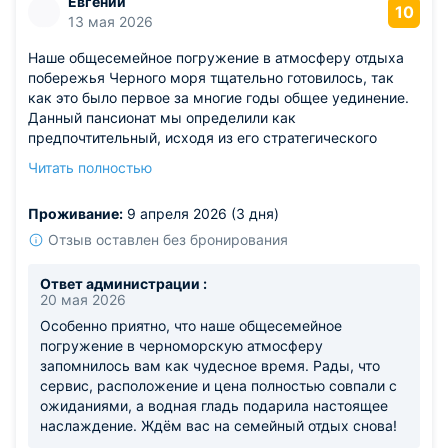
Евгений
10
13 мая 2026
Наше общесемейное погружение в атмосферу отдыха
побережья Черного моря тщательно готовилось, так
как это было первое за многие годы общее уединение.
Данный пансионат мы определили как
предпочтительный, исходя из его стратегического
расположения, богатого перечня гостиничных сервисов
Читать полностью
и оптимальной стоимости. Все обозначенные в
описании блага присутствовали в полной мере. Этот
Проживание:
9 апреля 2026 (3 дня)
комплекс превосходно подходит для корпоративного
отдыха, водная гладь нас одарила наслаждением, и мы
Отзыв оставлен без бронирования
чудесно провели эти моменты.
Ответ администрации :
20 мая 2026
Особенно приятно, что наше общесемейное
погружение в черноморскую атмосферу
запомнилось вам как чудесное время. Рады, что
сервис, расположение и цена полностью совпали с
ожиданиями, а водная гладь подарила настоящее
наслаждение. Ждём вас на семейный отдых снова!