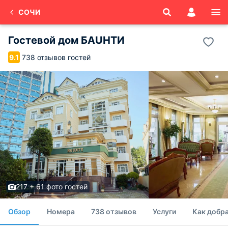
СОЧИ
Гостевой дом БAUHTИ
738 отзывов гостей
9.1
217 + 61 фото гостей
Обзор
Номера
738 отзывов
Услуги
Как добра