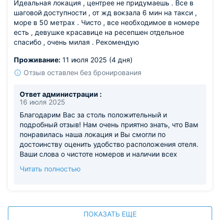
Идеальная локация , центрее не придумаешь . Все в
шаговой доступности , от жд вокзала 6 мин на такси ,
море в 50 метрах . Чисто , все необходимое в номере
есть , девушке красавице на ресепшен отдельное
спасибо , очень милая . Рекомендую
Проживание:
11 июля 2025 (4 дня)
Отзыв оставлен без бронирования
Ответ администрации :
16 июля 2025
Благодарим Вас за столь положительный и
подробный отзыв! Нам очень приятно знать, что Вам
понравилась наша локация и Вы смогли по
достоинству оценить удобство расположения отеля.
Ваши слова о чистоте номеров и наличии всех
необходимых удобств особенно ценны для нас – это
Читать полностью
действительно одни из наших приоритетов.
Отдельная благодарность за добрые слова в адрес
сотрудницы на ресепшен. Мы обязательно
передадим ей Вашу признательность – такие отзывы
мотивируют нашу команду стать ещё лучше.
ПОКАЗАТЬ ЕЩЕ