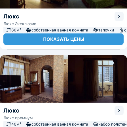
Люкс
Люкс Эксклюзив
80м²
собственная ванная комната
тапочки
с
ПОКАЗАТЬ ЦЕНЫ
Люкс
Люкс премиум
40м²
собственная ванная комната
набор полотен