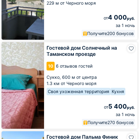
229 м от Черного моря
4 000
от
руб.
за 1 ночь
Получите
200 бонусов
Гостевой
Гостевой дом Солнечный на
дом
Таманском проезде
Солнечный
на
10
6 отзывов гостей
Таманском
проезде
Сукко,
600 м от центра
1.3 км от Черного моря
Своя ухоженная территория
Кухня
5 400
от
руб.
за 1 ночь
Получите
270 бонусов
Гостевой
Гостевой дом Пальма Финик