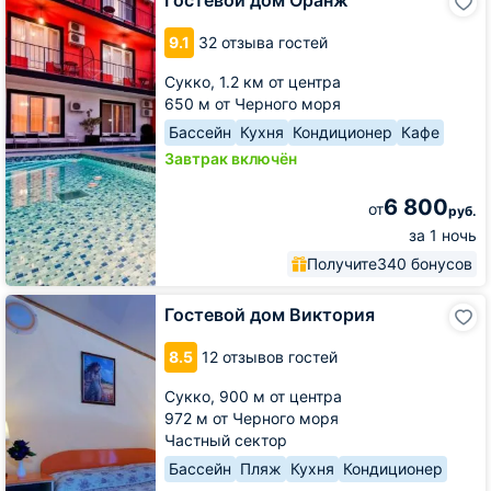
Гостевой дом Оранж
дом
Оранж
9.1
32 отзыва гостей
Сукко,
1.2 км от центра
650 м от Черного моря
Бассейн
Кухня
Кондиционер
Кафе
Завтрак включён
6 800
от
руб.
за 1 ночь
Получите
340 бонусов
Гостевой
Гостевой дом Виктория
дом
Виктория
8.5
12 отзывов гостей
Сукко,
900 м от центра
972 м от Черного моря
Частный сектор
Бассейн
Пляж
Кухня
Кондиционер