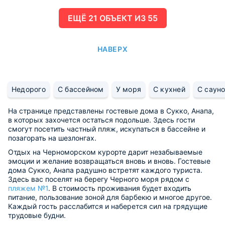
ЕЩË 21 ОБЪЕКТ ИЗ 55
НАВЕРХ
Недорого
С бассейном
У моря
С кухней
С саун
На странице представлены гостевые дома в Сукко, Анапа,
в которых захочется остаться подольше. Здесь гости
смогут посетить частный пляж, искупаться в бассейне и
позагорать на шезлонгах.
Отдых на Черноморском курорте дарит незабываемые
эмоции и желание возвращаться вновь и вновь. Гостевые
дома Сукко, Анапа радушно встретят каждого туриста.
Здесь вас поселят на берегу Черного моря рядом с
пляжем №1
. В стоимость проживания будет входить
питание, пользование зоной для барбекю и многое другое.
Каждый гость расслабится и наберется сил на грядущие
трудовые будни.