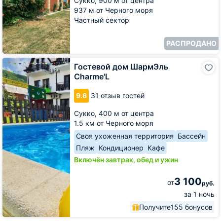
Сукко,
900 м от центра
937 м от Черного моря
Частный сектор
РАСПРОДАНО
Гостевой
Гостевой дом ШармЭль
дом
Charme'L
ШармЭль
Charme'L
9.6
31 отзыв гостей
Сукко,
400 м от центра
1.5 км от Черного моря
Своя ухоженная территория
Бассейн
Пляж
Кондиционер
Кафе
Включён завтрак, обед и ужин
3 100
от
руб.
за 1 ночь
Получите
155 бонусов