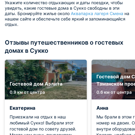
Укажите количество отдыхающих и даты поездки, чтобы
увидеть, какие гостевые дома в Сукко свободны в эти
даты. Бронируйте жилье около
Аквапарка лагеря Смена
на
нашем сайте и обеспечьте себе яркий и запоминающийся
отдых.
Отзывы путешественников о гостевых
домах в Сукко
Гостевой дом 
Гостевой дом Аэлита
Таманском про
0.9 км от центра
0.6 км от центра
Екатерина
Анна
Приезжали на отдых в наш
Мы брали в этом 
любимый Сукко! Выбрали этот
номер на двоих. О
гостевой дом по совету друзей.
внутри оборудова
Место нам очень понравилось,
Кровать удобная, 