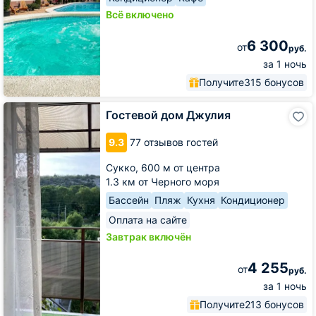
Всё включено
6 300
от
руб.
за 1 ночь
Получите
315 бонусов
Гостевой
Гостевой дом Джулия
дом
Джулия
9.3
77 отзывов гостей
Сукко,
600 м от центра
1.3 км от Черного моря
Бассейн
Пляж
Кухня
Кондиционер
Оплата на сайте
Завтрак включён
4 255
от
руб.
за 1 ночь
Получите
213 бонусов