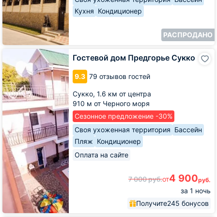
Кухня
Кондиционер
РАСПРОДАНО
Гостевой
Гостевой дом Предгорье Сукко
дом
Предгорье
9.3
79 отзывов гостей
Сукко
Сукко,
1.6 км от центра
910 м от Черного моря
Сезонное предложение -30%
Своя ухоженная территория
Бассейн
Пляж
Кондиционер
Оплата на сайте
4 900
7 000
руб.
от
руб.
за 1 ночь
Получите
245 бонусов