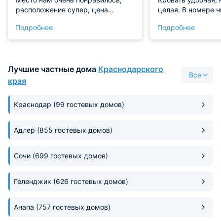
расположение супер, цена
целая. В номере ч
приятная. Проживать здесь было
посторонних нет. 
Подробнее
Подробнее
максимально комфортно. Номер
шкаф для вещей. 
уютный, со всеми необходимыми
чистая, без плохи
принадлежностями. Мы отлично
плесени. Располо
провели здесь время!
дом в окружении
Лучшие частные дома
Краснодарского
многочисленных г
Все
создают уникальн
края
территории есть 
отдыха, качели. 
Краснодар
(99 гостевых домов)
работают магазин
Адлер
(855 гостевых домов)
Сочи
(699 гостевых домов)
Геленджик
(626 гостевых домов)
Анапа
(757 гостевых домов)