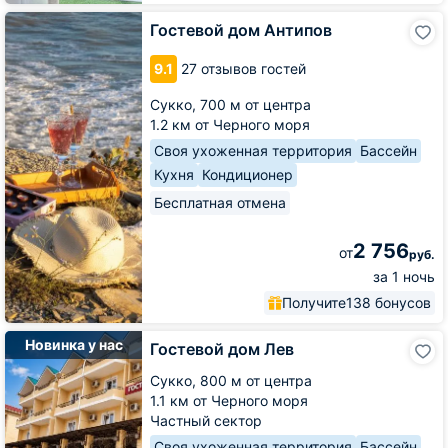
Гостевой
Гостевой дом Антипов
дом
Антипов
9.1
27 отзывов гостей
Сукко,
700 м от центра
1.2 км от Черного моря
Своя ухоженная территория
Бассейн
Кухня
Кондиционер
Бесплатная отмена
2 756
от
руб.
за 1 ночь
Получите
138 бонусов
Гостевой
Новинка у нас
Гостевой дом Лев
дом
Лев
Сукко,
800 м от центра
1.1 км от Черного моря
Частный сектор
Своя ухоженная территория
Бассейн