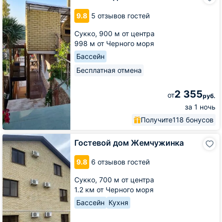
дом
Пальма
9.8
5 отзывов гостей
Финик
Сукко,
900 м от центра
998 м от Черного моря
Бассейн
Бесплатная отмена
2 355
от
руб.
за 1 ночь
Получите
118 бонусов
Гостевой
Гостевой дом Жемчужинка
дом
Жемчужинка
9.8
6 отзывов гостей
Сукко,
700 м от центра
1.2 км от Черного моря
Бассейн
Кухня