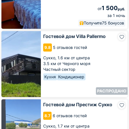
1 500
от
руб.
за 1 ночь
Получите
75 бонусов
Гостевой
Гостевой дом Villa Pallermo
дом
Villa
9.8
5 отзывов гостей
Pallermo
Сукко,
1.6 км от центра
3.5 км от Черного моря
Частный сектор
Кухня
Кондиционер
РАСПРОДАНО
Гостевой
Гостевой дом Престиж Сукко
дом
Престиж
8.7
6 отзывов гостей
Сукко
Сукко,
1.7 км от центра