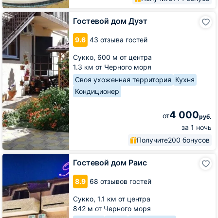
Гостевой
Гостевой дом Дуэт
дом
Дуэт
9.6
43 отзыва гостей
Сукко,
600 м от центра
1.3 км от Черного моря
Своя ухоженная территория
Кухня
Кондиционер
4 000
от
руб.
за 1 ночь
Получите
200 бонусов
Гостевой
Гостевой дом Раис
дом
Раис
8.9
68 отзывов гостей
Сукко,
1.1 км от центра
842 м от Черного моря