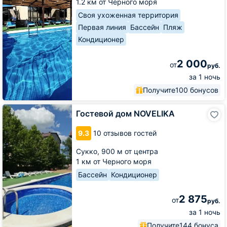
1.2 км от Черного моря
Своя ухоженная территория
Первая линия
Бассейн
Пляж
Кондиционер
2 000
от
руб.
за 1 ночь
Получите
100 бонусов
Гостевой
Гостевой дом NOVELIKA
дом
NOVELIKA
9.3
10 отзывов гостей
Сукко,
900 м от центра
1 км от Черного моря
Бассейн
Кондиционер
2 875
от
руб.
за 1 ночь
Получите
144 бонуса