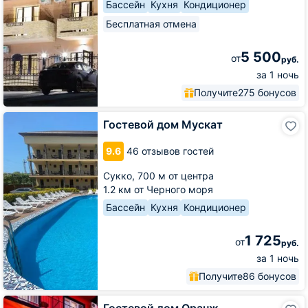
Бассейн
Кухня
Кондиционер
Бесплатная отмена
5 500
от
руб.
за 1 ночь
Получите
275 бонусов
Гостевой
Гостевой дом Мускат
дом
Мускат
9.6
46 отзывов гостей
Сукко,
700 м от центра
1.2 км от Черного моря
Бассейн
Кухня
Кондиционер
1 725
от
руб.
за 1 ночь
Получите
86 бонусов
Гостевой