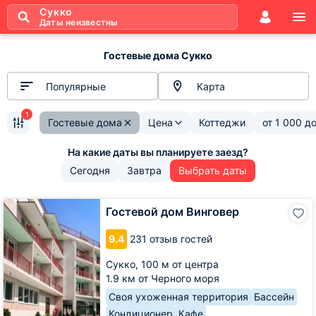
Сукко
Даты неизвестны
Гостевые дома Сукко
Популярные
Карта
1
Гостевые дома
Цена
Коттеджи
от
1 000
д
Сегодня
Завтра
Выбрать даты
Гостевой
Гостевой дом Винговер
дом
Винговер
9.4
231 отзыв гостей
Сукко,
100 м от центра
1.9 км от Черного моря
Своя ухоженная территория
Бассейн
Кондиционер
Кафе