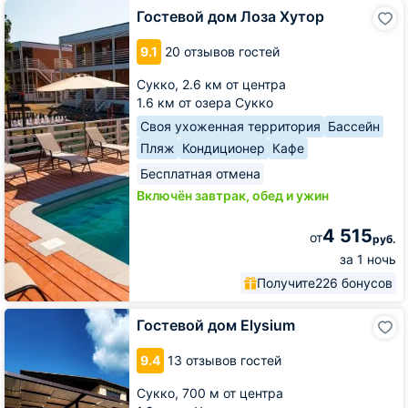
Гостевой
Гостевой дом Лоза Хутор
дом
Лоза
9.1
20 отзывов гостей
Хутор
Сукко,
2.6 км от центра
1.6 км от озера Сукко
Своя ухоженная территория
Бассейн
Пляж
Кондиционер
Кафе
Бесплатная отмена
Включён завтрак, обед и ужин
4 515
от
руб.
за 1 ночь
Получите
226 бонусов
Гостевой
Гостевой дом Elysium
дом
Elysium
9.4
13 отзывов гостей
Сукко,
700 м от центра