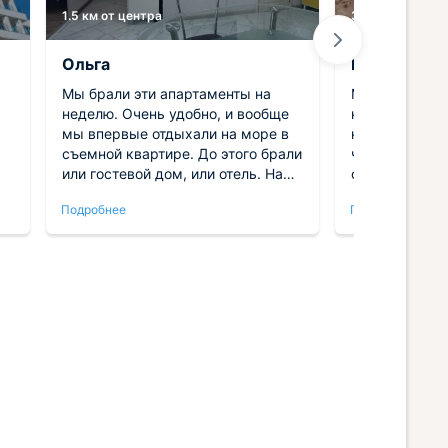
1.5 км от центра
31.3 км от цент
Ольга
Ирина
Мы брали эти апартаменты на
Мы отдыхали 
неделю. Очень удобно, и вообще
который расп
мы впервые отдыхали на море в
на берегу мо
съемной квартире. До этого брали
что он выпол
или гостевой дом, или отель. На
стоящих доми
деле оказалось очень удобно, и
соответствен
Подробнее
Подробнее
се
думаю мы сюда вернемся снова.
отдельный. Пр
Единственный недостаток этой
небольших но
-
квартиры - это удаленность от
небольшая зон
и
моря. Поэтому тем, кто отдыхает
отдельный са
с детьми, может не понравится.
домиков побо
Мы передвигались на
мы брали име
электросамокатах, поэтому
строения. Оч
быстро добирались куда нам
отдохнули и 
!
нужно. Самое главное - это
конечно же отличные условия в
квартире и ее доступная
стоимость.