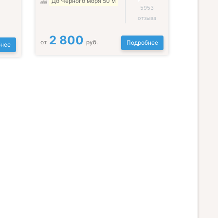
До Черного моря 50 м
5953
отзыва
2 800
от
руб.
Подробнее
нее