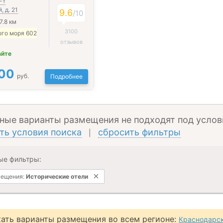
-т
 д. 21
9.6
/
10
7.8 км
3100
ого моря 602
отзывов
айте
00
руб.
Подробнее
ные варианты размещения не подходят под услов
ть условия поиска
сбросить фильтры
|
ые фильтры:
мещения:
Исторические отели
ать варианты размещения во всем регионе:
Краснодарск