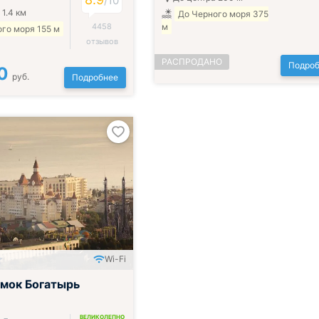
/
10
 1.4 км
До Черного моря 375
4458
м
го моря 155 м
отзывов
РАСПРОДАНО
Подроб
0
руб.
Подробнее
Wi-Fi
ак и ужин или обед
мок Богатырь
ВЕЛИКОЛЕПНО