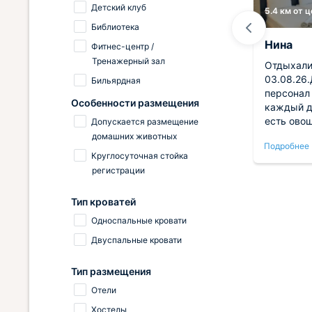
Детский клуб
2.5 км от центра
5.4 км от 
Библиотека
Юлия
Нина
Фитнес-центр /
Тренажерный зал
е
Отличный отель. Находится в
Отдыхали 
тихом, уютном месте. Возле
03.08.26
Бильярдная
ловые,
самого отеля есть остановка,
персонал
Особенности размещения
теле и
ходит 94 автобус, на котором
каждый д
льное
можно добраться в любую точку
есть овощ
Допускается размещение
города, очень удобно. Также
молочные
домашних животных
Подробнее
Подробнее
неподалеку находится магазин
салаты к
Круглосуточная стойка
Магнит. В номере всё чисто и
поесть. В
регистрации
уютно, есть всё необходимое от
хоть и вд
полотенец, утюга и фена, до
моря по 
Тип кроватей
кухонных мелочей, вобщем всё
с 9.00 до
как дома. Отдельную
автобусны
Односпальные кровати
благодарность хотелось бы
Вокзала 
Двуспальные кровати
выразить менеджеру Ирине,
доехать(
очень приветливая и
можно дой
Тип размещения
доброжелательная, помогла при
Мацеста. Ездила с 2 детьми, были
заселении и заботливо объяснила
оплачены
Отели
сложные места на дороге при
первое, с
Хостелы