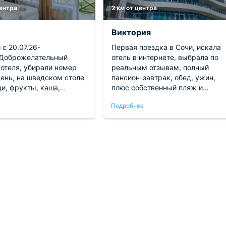
центра
2 км от центра
Виктория
с 20.07.26-
Первая поездка в Сочи, искала
.Доброжелательный
отель в интернете, выбрала по
 отеля, убирали номер
реальным отзывам, полный
ень, на шведском столе
пансион-завтрак, обед, ужин,
и, фрукты, каша,
плюс собственный пляж и
 изделия, сосиски,
шезлонги с зонтом входят в
Подробнее
аждый найдет что
стоимость. Меню прекрасное, в
ид из номера на море
блюда очень вкусные, были с
алеке. Есть развозка до
ребенком 15лет и два взрослых 
времени на 3 часа утром
три человека, попробовали почт
 пляжа. Рядом
все блюда отеля, поварам
е остановки от ж. Д.
респект, все сделано с любовью
можно
по домашнему ))) нам очень
остановка приморье) и
понравилось. Наш номер это
ти до ж. д. станции
отдельный восторг-все шикарно!
Чисто, вид из окна прекрасный,
 ужины но они по меню,
шумоизоляция 10 из 10, на
алат, второе. Выбор не
терассе стол и два