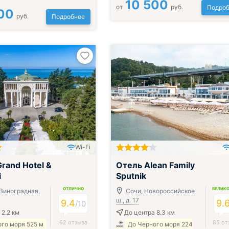
10 500
от
руб.
Подроб
00
руб.
Подробнее
Wi-Fi
Всё включено
rand Hotel &
Отель Alean Family
i
Sputnik
ОТЛИЧНО
ВЕЛИК
 Виноградная,
Сочи, Новороссийское
ш., д. 17
9.4
9.
/
10
 2.2 км
До центра 8.3 км
62 отзыва
85 от
го моря 525 м
До Черного моря 224