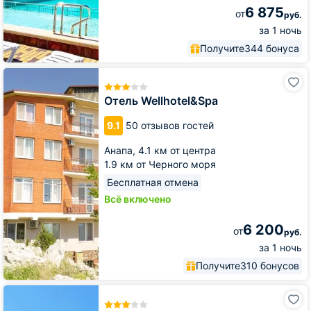
6 875
от
руб.
за 1 ночь
Получите
344 бонуса
Отель
Wellhotel&Spa
Отель Wellhotel&Spa
9.1
50 отзывов гостей
Анапа,
4.1 км от центра
1.9 км от Черного моря
Бесплатная отмена
Всё включено
6 200
от
руб.
за 1 ночь
Получите
310 бонусов
Мини-
отель