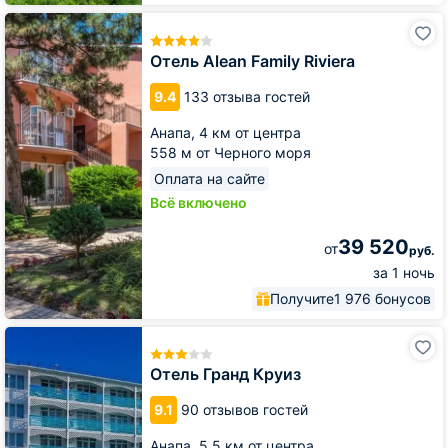
Отель
Alean
Family
Отель Alean Family Riviera
Riviera
9.4
133 отзыва гостей
Анапа,
4 км от центра
558 м от Черного моря
Оплата на сайте
Всё включено
39 520
от
руб.
за 1 ночь
Получите
1 976 бонусов
Отель
Гранд
Круиз
Отель Гранд Круиз
9.1
90 отзывов гостей
Анапа,
5.5 км от центра