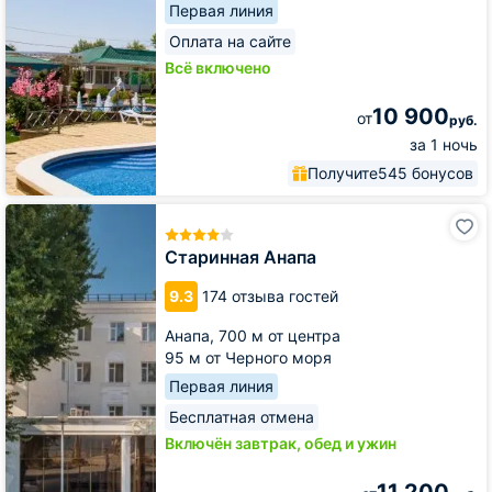
Первая линия
Оплата на сайте
Всё включено
10 900
от
руб.
за 1 ночь
Получите
545 бонусов
Старинная
Анапа
Старинная Анапа
9.3
174 отзыва гостей
Анапа,
700 м от центра
95 м от Черного моря
Первая линия
Бесплатная отмена
Включён завтрак, обед и ужин
11 200