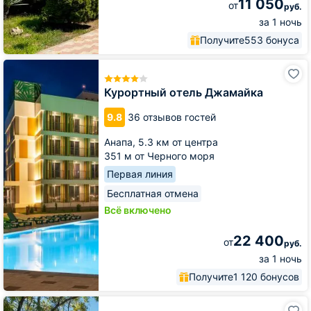
11 050
от
руб.
за 1 ночь
Получите
553 бонуса
Курортный
отель
Джамайка
Курортный отель Джамайка
9.8
36 отзывов гостей
Анапа,
5.3 км от центра
351 м от Черного моря
Первая линия
Бесплатная отмена
Всё включено
22 400
от
руб.
за 1 ночь
Получите
1 120 бонусов
Отель