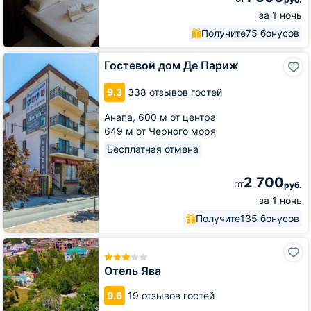
за 1 ночь
Получите
75 бонусов
Гостевой
Гостевой дом Де Париж
дом
Де
9.3
338 отзывов гостей
Париж
Анапа,
600 м от центра
649 м от Черного моря
Бесплатная отмена
2 700
от
руб.
за 1 ночь
Получите
135 бонусов
Отель
Ява
Отель Ява
9.6
19 отзывов гостей