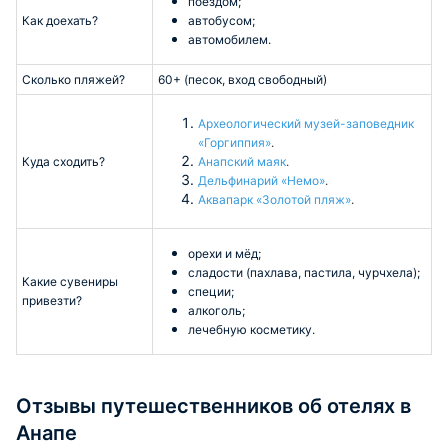
поездом;
Как доехать?
автобусом;
автомобилем.
Сколько пляжей?
60+ (песок, вход свободный)
Археологический музей-заповедник
«Горгиппия»
.
Куда сходить?
Анапский маяк
.
Дельфинарий «Немо»
.
Аквапарк «Золотой пляж»
.
орехи и мёд;
сладости (пахлава, пастила, чурчхела);
Какие сувениры
специи;
привезти?
алкоголь;
лечебную косметику.
Отзывы путешественников об отелях в
Анапе