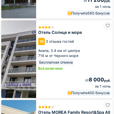
от
руб.
за 1 ночь
Получите
560 бонусов
Отель
Солнце
и
Отель Солнце и море
море
10
3 отзыва гостей
Анапа,
3.4 км от центра
716 м от Черного моря
Бесплатная отмена
Всё включено
8 000
от
руб.
за 1 ночь
Получите
400 бонусов
Отель
MOREA
Family
Отель MOREA Family Resort&Spa All