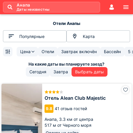
Анапа
Даты неизвестны
Отели Анапы
Популярные
Карта
Цена
Отели
Завтрак включён
Бассейн
5 
Сегодня
Завтра
Выбрать даты
Отель
Alean
Club
Отель Alean Club Majestic
Majestic
9.8
41 отзыв гостей
Анапа,
3.3 км от центра
517 м от Черного моря
Оплата на сайте