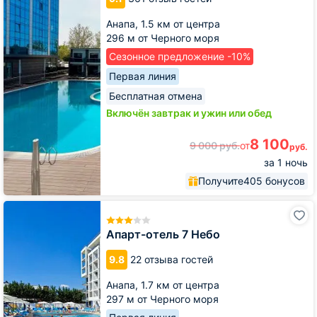
Анапа,
1.5 км от центра
296 м от Черного моря
Сезонное предложение -10%
Первая линия
Бесплатная отмена
Включён завтрак и ужин или обед
8 100
9 000
руб.
от
руб.
за 1 ночь
Получите
405 бонусов
Апарт-
отель
7
Апарт-отель 7 Небо
Небо
9.8
22 отзыва гостей
Анапа,
1.7 км от центра
297 м от Черного моря