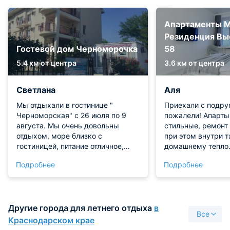
Апартаменты М
Резиденция Вы
Гостевой дом Черноморочка
58
5.4 км от центра
3.6 км от центра
Светлана
Аля
Мы отдыхали в гостинице "
Приехали с подру
Черноморская" с 26 июля по 9
пожалели! Апарты
августа. Мы очень довольны
стильные, ремонт 
отдыхом, море близко с
при этом внутри т
гостиницей, питание отличное,
домашнему тепло.
очень вкусно готовили, по-
кухня просторная
Подробнее
Подробнее
домашнему, чистота в номерах,
холодильник и ми
убирали каждый день, полотенца
Вайфай шустрый, 
меняли раз в три дня, персонал
мигом. Зеркало в 
весь очень доброжелательный,
подсветкой — топ
Другие города для летнего отдыха
в
отзывчивый. Мы очень довольны,
Все
что приехали в " Черноморскую".
Краснодарском крае