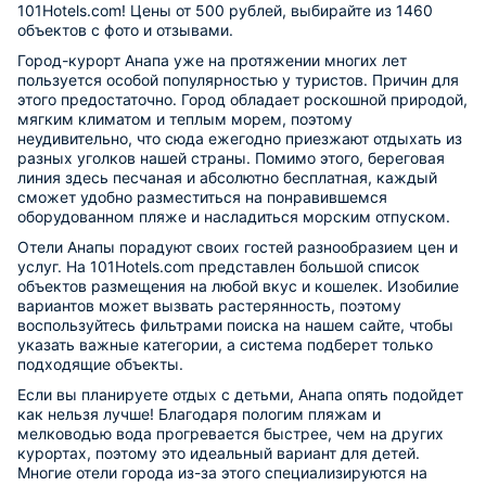
101Hotels.com! Цены от 500 рублей, выбирайте из 1460
объектов с фото и отзывами.
Город-курорт Анапа уже на протяжении многих лет
пользуется особой популярностью у туристов. Причин для
этого предостаточно. Город обладает роскошной природой,
мягким климатом и теплым морем, поэтому
неудивительно, что сюда ежегодно приезжают отдыхать из
разных уголков нашей страны. Помимо этого, береговая
линия здесь песчаная и абсолютно бесплатная, каждый
сможет удобно разместиться на понравившемся
оборудованном пляже и насладиться морским отпуском.
Отели Анапы порадуют своих гостей разнообразием цен и
услуг. На 101Hotels.com представлен большой список
объектов размещения на любой вкус и кошелек. Изобилие
вариантов может вызвать растерянность, поэтому
воспользуйтесь фильтрами поиска на нашем сайте, чтобы
указать важные категории, а система подберет только
подходящие объекты.
Если вы планируете отдых с детьми, Анапа опять подойдет
как нельзя лучше! Благодаря пологим пляжам и
мелководью вода прогревается быстрее, чем на других
курортах, поэтому это идеальный вариант для детей.
Многие отели города из-за этого специализируются на