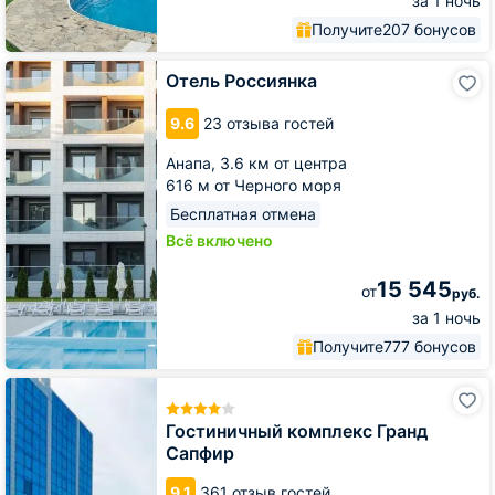
за 1 ночь
Получите
207 бонусов
Отель
Отель Россиянка
Россиянка
9.6
23 отзыва гостей
Анапа,
3.6 км от центра
616 м от Черного моря
Бесплатная отмена
Всё включено
15 545
от
руб.
за 1 ночь
Получите
777 бонусов
Гостиничный
комплекс
Гранд
Гостиничный комплекс Гранд
Сапфир
Сапфир
9.1
361 отзыв гостей