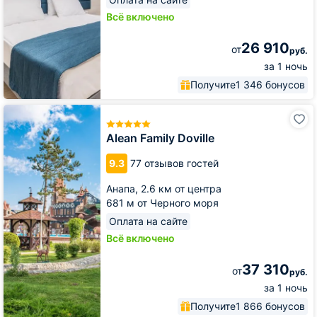
Всё включено
26 910
от
руб.
за 1 ночь
Получите
1 346 бонусов
Alean
Family
Doville
Alean Family Doville
9.3
77 отзывов гостей
Анапа,
2.6 км от центра
681 м от Черного моря
Оплата на сайте
Всё включено
37 310
от
руб.
за 1 ночь
Получите
1 866 бонусов