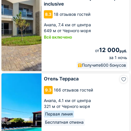
Resort&Spa
inclusive
All
inclusive
8.3
18 отзывов гостей
Анапа,
7.4 км от центра
649 м от Черного моря
Всё включено
12 000
от
руб.
за 1 ночь
Получите
600 бонусов
Отель
Отель Терраса
Терраса
9.3
166 отзывов гостей
Анапа,
4.1 км от центра
321 м от Черного моря
Первая линия
Бесплатная отмена