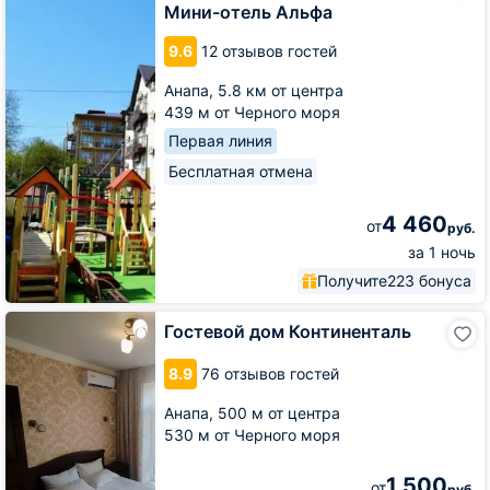
Альфа
Мини-отель Альфа
9.6
12 отзывов гостей
Анапа,
5.8 км от центра
439 м от Черного моря
Первая линия
Бесплатная отмена
4 460
от
руб.
за 1 ночь
Получите
223 бонуса
Гостевой
Гостевой дом Континенталь
дом
Континенталь
8.9
76 отзывов гостей
Анапа,
500 м от центра
530 м от Черного моря
1 500
от
руб.