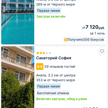
269 м от Черного моря
Первая линия
Завтрак включён
7 120
от
руб.
за 1 ночь
Получите
356 бонусов
Санаторий
София
Санаторий София
9.6
59 отзывов гостей
Анапа,
3.2 км от центра
353 м от Черного моря
Первая линия
Бесплатная отмена
Включён завтрак, обед и ужин