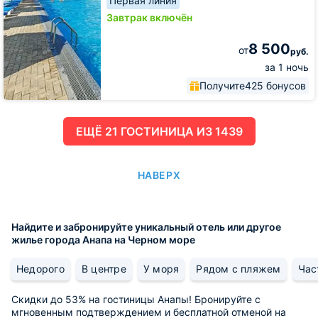
Первая линия
Завтрак включён
8 500
от
руб.
за 1 ночь
Получите
425 бонусов
ЕЩË 21 ГОСТИНИЦА ИЗ 1439
НАВЕРХ
Найдите и забронируйте уникальный отель или другое
жилье города Анапа на Черном море
Недорого
В центре
У моря
Рядом с пляжем
Час
Скидки до 53% на гостиницы Анапы! Бронируйте с
мгновенным подтверждением и бесплатной отменой на