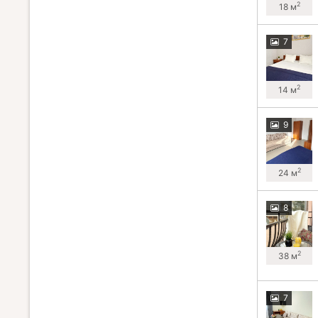
2
18 м
7
2
14 м
9
2
24 м
8
2
38 м
7