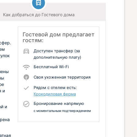
Как добраться до Гостевого дома
Гостевой дом предлагает
гостям:
сфер.
жем
Доступен трансфер (за
гулок
дополнительную плату)
Бесплатный Wi-Fi
лены
Своя ухоженная территория
ны
ое
Рядом с отелем есть:
я и
Крокодиловая ферма
Бронирование напрямую
ой и
с моментальным подтверждением
трена
атная