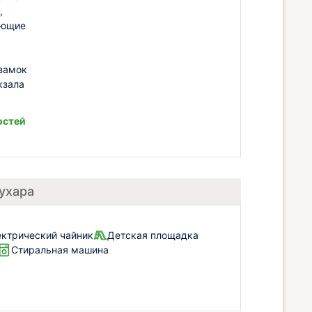
,
ающие
 замок
кзала
остей
ухара
ектрический чайник
Детская площадка
Стиральная машина