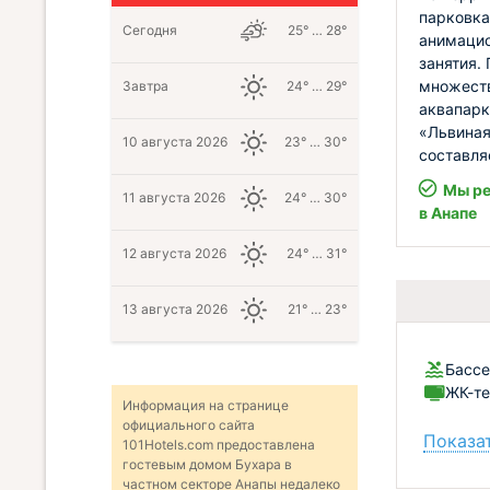
парковка
Сегодня
25° … 28°
анимацио
занятия.
множеств
Завтра
24° … 29°
аквапарк
«Львиная
10 августа 2026
23° … 30°
составляе
Мы ре
11 августа 2026
24° … 30°
в Анапе
12 августа 2026
24° … 31°
13 августа 2026
21° … 23°
Бассе
ЖК-те
Информация на странице
официального сайта
Показат
101Hotels.com предоставлена
гостевым домом Бухара в
частном секторе Анапы недалеко