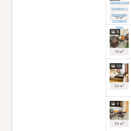
2
19 м
8
2
19 м
10
2
34 м
9
2
34 м