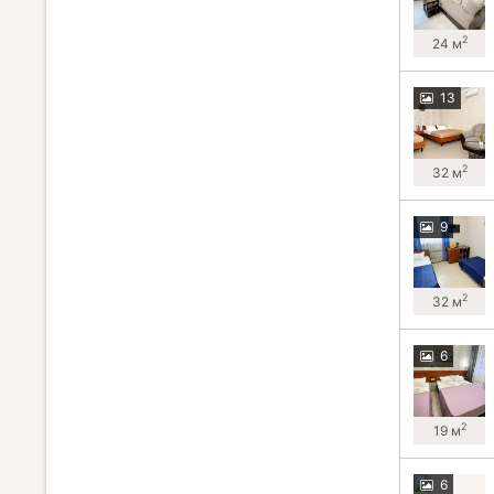
2
24 м
13
2
32 м
9
2
32 м
6
2
19 м
6