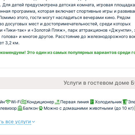
. Для детей предусмотрена детская комната, игровая площадка
нная программа, которая включает спортивные игры и развив
 Помимо этого, гости могут насладиться вечерами кино. Рядом
о досуговых мест и достопримечательностей, среди которых
и «Тики-так» и «Золотой Пляж», парк аттракционов «Джунгли»,
 голова» и многое другое. Расстояние до железнодорожного во
т 3,2 км.
комендуем! Это один из самых популярных вариантов среди г
Услуги в гостевом доме Б
йн
Wi-Fi
Кондиционер
Первая линия
Холодильник
Эл
левизор
Балкон
Можно с домашними животными (до 10 кг)
ь все услуги