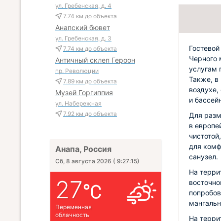
ул. Гребенская, д. 4
7.74 км
до объекта
Анапский бювет
ул. Гребенская, д. 3
Гостевой
7.74 км
до объекта
Черного 
Античный склеп Героон
услугам 
пр. Революции
Также, в
7.89 км
до объекта
воздухе,
Музей Горгиппия
и бассейн
ул. Набережная
7.92 км
до объекта
Для разм
в европе
чистотой
для комф
Анапа, Россия
санузел.
Сб, 8 августа 2026
(
9:27:17
)
На терри
27
восточно
попробов
мангальн
Переменная
облачность
На терри