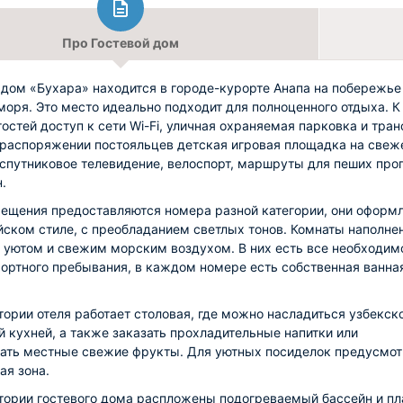
Про Гостевой дом
 дом «Бухара» находится в городе-курорте Анапа на побережье
моря. Это место идеально подходит для полноценного отдыха. К
гостей доступ к сети Wi-Fi, уличная охраняемая парковка и тран
 распоряжении постояльцев детская игровая площадка на све
 спутниковое телевидение, велоспорт, маршруты для пеших про
.
ещения предоставляются номера разной категории, они оформ
йском стиле, с преобладанием светлых тонов. Комнаты наполне
, уютом и свежим морским воздухом. В них есть все необходим
ортного пребывания, в каждом номере есть собственная ванна
тории отеля работает столовая, где можно насладиться узбекск
й кухней, а также заказать прохладительные напитки или
ать местные свежие фрукты. Для уютных посиделок предусмо
ая зона.
тории гостевого дома распложены подогреваемый бассейн и пл