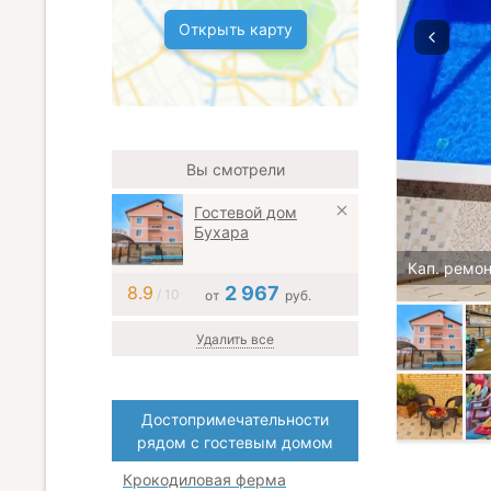
Открыть карту
Вы смотрели
Гостевой дом
Бухара
Кап. ремон
8.9
2 967
/ 10
от
руб.
Удалить все
Достопримечательности
рядом с гостевым домом
Крокодиловая ферма