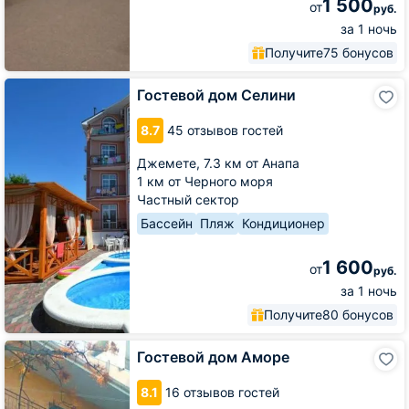
1 500
от
руб.
за 1 ночь
Получите
75 бонусов
Гостевой
Гостевой дом Селини
дом
Селини
8.7
45 отзывов гостей
Джемете,
7.3 км от Анапа
1 км от Черного моря
Частный сектор
Бассейн
Пляж
Кондиционер
1 600
от
руб.
за 1 ночь
Получите
80 бонусов
Гостевой
Гостевой дом Аморе
дом
Аморе
8.1
16 отзывов гостей