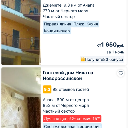
Джемете,
9.8 км от Анапа
270 м от Черного моря
Частный сектор
Первая линия
Пляж
Кухня
Кондиционер
1 650
от
руб.
за 1 ночь
Получите
83 бонуса
Гостевой
Гостевой дом Ника на
дом
Новороссийской
Ника
на
9.3
98 отзывов гостей
Новороссийской
Анапа,
800 м от центра
853 м от Черного моря
Частный сектор
Лучшая цена! Экономия 15%
Своя ухоженная территория