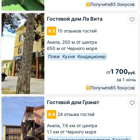
Получите
85 бонусов
Гостевой
Гостевой дом Ла Вита
дом
Ла
9.3
10 отзывов гостей
Вита
Анапа,
200 м от центра
650 м от Черного моря
Пляж
Кухня
Кондиционер
1 700
от
руб.
за 1 ночь
Получите
85 бонусов
Гостевой
Гостевой дом Гранат
дом
Гранат
9.8
24 отзыва гостей
Анапа,
7.6 км от центра
1.1 км от Черного моря
Своя ухоженная территория
Бассейн