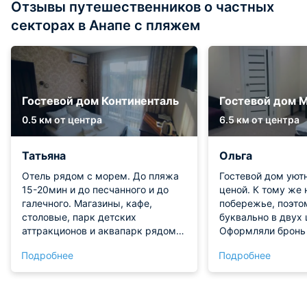
Отзывы путешественников о частных
секторах в Анапе с пляжем
Гостевой дом Континенталь
Гостевой дом 
0.5 км от центра
6.5 км от центра
Татьяна
Ольга
Отель рядом с морем. До пляжа
Гостевой дом уют
15-20мин и до песчанного и до
ценой. К тому же 
галечного. Магазины, кафе,
побережье, поэто
столовые, парк детских
буквально в двух 
аттракционов и аквапарк рядом в
Оформляли бронь
шаговой доступности. В отеле
заранее. Брали ст
Подробнее
Подробнее
чисто, тихо, номера убраны и
человека. В итоге
комфортные. Есть общая кухня
хорошо и теперь
для приготовления пищи с зоной
рекомендовать его
питания. Мы остались довольны,
находится в поиск