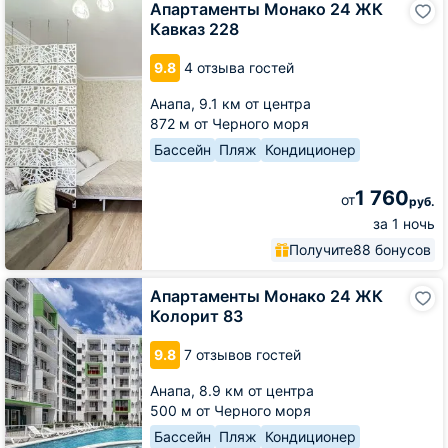
Апартаменты Монако 24 ЖК
Монако
Кавказ 228
24
ЖК
9.8
4 отзыва гостей
Кавказ
228
Анапа,
9.1 км от центра
872 м от Черного моря
Бассейн
Пляж
Кондиционер
1 760
от
руб.
за 1 ночь
Получите
88 бонусов
Апартаменты
Апартаменты Монако 24 ЖК
Монако
Колорит 83
24
ЖК
9.8
7 отзывов гостей
Колорит
83
Анапа,
8.9 км от центра
500 м от Черного моря
Бассейн
Пляж
Кондиционер