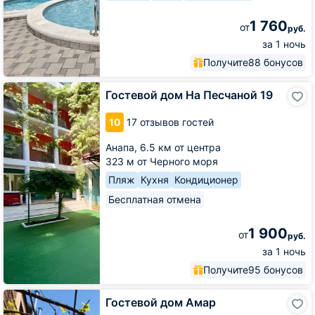
1 760
от
руб.
за 1 ночь
Получите
88 бонусов
Гостевой
Гостевой дом На Песчаной 19
дом
На
10
17 отзывов гостей
Песчаной
19
Анапа,
6.5 км от центра
323 м от Черного моря
Пляж
Кухня
Кондиционер
Бесплатная отмена
1 900
от
руб.
за 1 ночь
Получите
95 бонусов
Гостевой
Гостевой дом Амар
дом