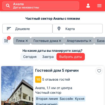
Анапа
Даты неизвестны
Частный сектор Анапы с пляжем
Дешевле
Карта
5
Пляж
Гостевые дома
Апартаменты
База
Сегодня
Завтра
Выбрать даты
Гостевой
Гостевой дом 5 причин
дом
5
10
5 отзывов гостей
причин
Анапа,
1.1 км от центра
Частный сектор
Вторая линия
Бассейн
Кухня
Кондиционер