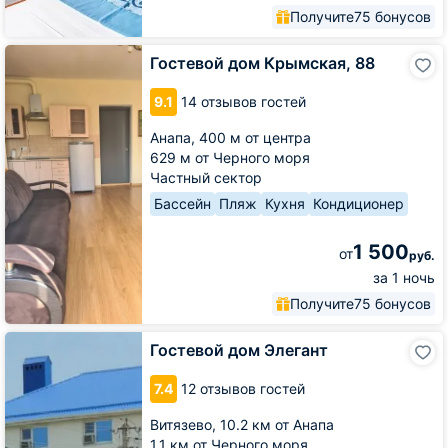
Получите
75 бонусов
Гостевой
Гостевой дом Крымская, 88
дом
Крымская,
9.1
14 отзывов гостей
88
Анапа,
400 м от центра
629 м от Черного моря
Частный сектор
Бассейн
Пляж
Кухня
Кондиционер
1 500
от
руб.
за 1 ночь
Получите
75 бонусов
Гостевой
Гостевой дом Элегант
дом
Элегант
7.4
12 отзывов гостей
Витязево,
10.2 км от Анапа
1.1 км от Черного моря