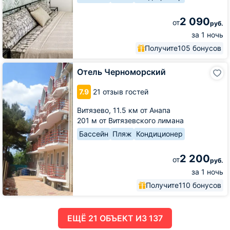
2 090
от
руб.
за 1 ночь
Получите
105 бонусов
Отель
Отель Черноморский
Черноморский
7.9
21 отзыв гостей
Витязево,
11.5 км от Анапа
201 м от Витязевского лимана
Бассейн
Пляж
Кондиционер
2 200
от
руб.
за 1 ночь
Получите
110 бонусов
ЕЩË 21 ОБЪЕКТ ИЗ 137