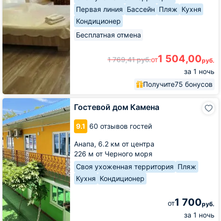
Первая линия
Бассейн
Пляж
Кухня
Кондиционер
Бесплатная отмена
1 504,00
1 769,41
руб.
от
руб.
за 1 ночь
Получите
75 бонусов
Гостевой
Гостевой дом Камена
дом
Камена
9.1
60 отзывов гостей
Анапа,
6.2 км от центра
226 м от Черного моря
Своя ухоженная территория
Пляж
Кухня
Кондиционер
1 700
от
руб.
за 1 ночь