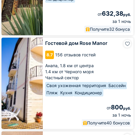
632,38
от
руб.
за 1 ночь
Получите
32 бонуса
Гостевой
Гостевой дом Rose Manor
дом
Rose
8.7
156 отзывов гостей
Manor
Анапа,
1.8 км от центра
1.4 км от Черного моря
Частный сектор
Своя ухоженная территория
Бассейн
Пляж
Кухня
Кондиционер
800
от
руб.
за 1 ночь
Получите
40 бонусов
Гостевой