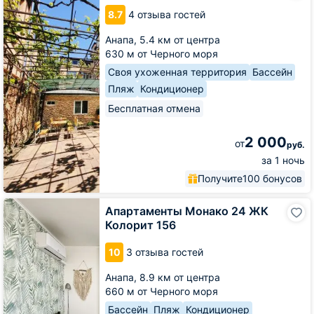
Амар
8.7
4 отзыва гостей
Анапа,
5.4 км от центра
630 м от Черного моря
Своя ухоженная территория
Бассейн
Пляж
Кондиционер
Бесплатная отмена
2 000
от
руб.
за 1 ночь
Получите
100 бонусов
Апартаменты
Апартаменты Монако 24 ЖК
Монако
Колорит 156
24
ЖК
10
3 отзыва гостей
Колорит
156
Анапа,
8.9 км от центра
660 м от Черного моря
Бассейн
Пляж
Кондиционер