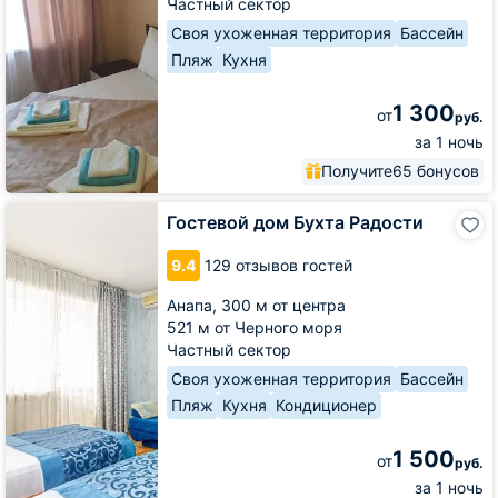
Частный сектор
Своя ухоженная территория
Бассейн
Пляж
Кухня
1 300
от
руб.
за 1 ночь
Получите
65 бонусов
Гостевой
Гостевой дом Бухта Радости
дом
Бухта
9.4
129 отзывов гостей
Радости
Анапа,
300 м от центра
521 м от Черного моря
Частный сектор
Своя ухоженная территория
Бассейн
Пляж
Кухня
Кондиционер
1 500
от
руб.
за 1 ночь