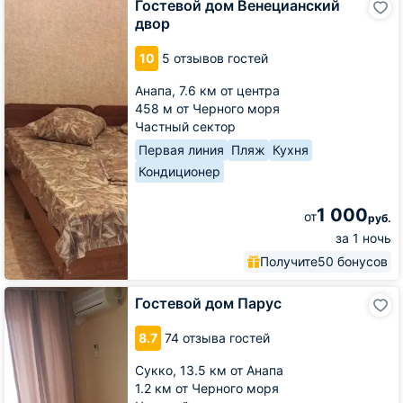
Гостевой дом Венецианский
дом
двор
Венецианский
двор
10
5 отзывов гостей
Анапа,
7.6 км от центра
458 м от Черного моря
Частный сектор
Первая линия
Пляж
Кухня
Кондиционер
1 000
от
руб.
за 1 ночь
Получите
50 бонусов
Гостевой
Гостевой дом Парус
дом
Парус
8.7
74 отзыва гостей
Сукко,
13.5 км от Анапа
1.2 км от Черного моря