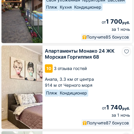
Пляж
Кухня
Кондиционер
1 700
от
руб.
за 1 ночь
Получите
85 бонусов
Апартаменты
Апартаменты Монако 24 ЖК
Монако
Морская Горгиппия 68
24
ЖК
10
3 отзыва гостей
Морская
Горгиппия
Анапа,
3.3 км от центра
68
914 м от Черного моря
Пляж
Кондиционер
1 740
от
руб.
за 1 ночь
Получите
87 бонусов
Апартаменты