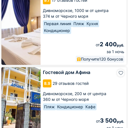
9.1
17 отзывов гостей
Дивноморское,
1000 м от центра
374 м от Черного моря
Первая линия
Пляж
Кухня
Кондиционер
2 400
от
руб.
за 1 ночь
Получите
120 бонусов
Гостевой
Гостевой дом Афина
дом
Афина
8.9
29 отзывов гостей
Дивноморское,
200 м от центра
360 м от Черного моря
Пляж
Кондиционер
Кафе
3 500
от
руб.
за 1 ночь