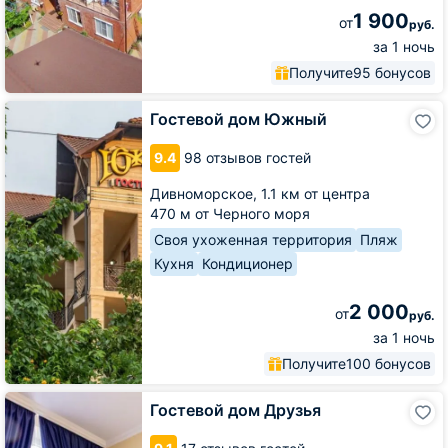
1 900
от
руб.
за 1 ночь
Получите
95 бонусов
Гостевой
Гостевой дом Южный
дом
Южный
9.4
98 отзывов гостей
Дивноморское,
1.1 км от центра
470 м от Черного моря
Своя ухоженная территория
Пляж
Кухня
Кондиционер
2 000
от
руб.
за 1 ночь
Получите
100 бонусов
Гостевой
Гостевой дом Друзья
дом
Друзья