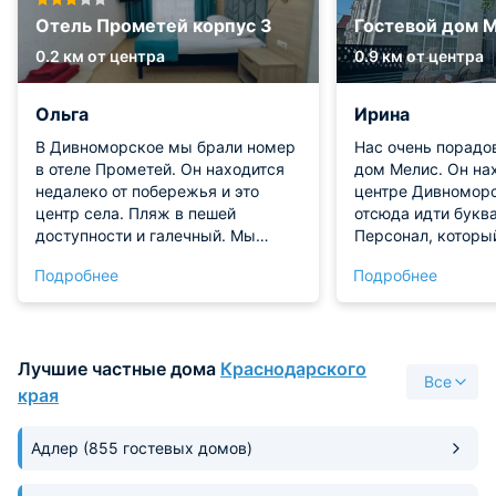
Отель Прометей корпус 3
Гостевой дом 
0.2 км от центра
0.9 км от центра
Ольга
Ирина
В Дивноморское мы брали номер
Нас очень порадо
в отеле Прометей. Он находится
дом Мелис. Он на
недалеко от побережья и это
центре Дивноморс
центр села. Пляж в пешей
отсюда идти буква
доступности и галечный. Мы
Персонал, которы
сразу покупали специальную
отеле, очень вним
Подробнее
Подробнее
обувь для его посещения.
деликатный. Хозяе
Инфраструктура отлично развита
улице есть неплох
рядом: есть и магазины, кафе, и
зона, а также бас
развлекательные зоны. На общей
для отдыха тоже 
Лучшие частные дома
Краснодарского
кухне в отеле можно готовить. Мы
самое жаркое вре
Все
размещались в двухместном
можно хорошо про
края
номере уровня комфорт, в
досуг.
котором нас устроило все. Даже
Адлер
(855 гостевых домов)
при большом желании придраться
не к чему.