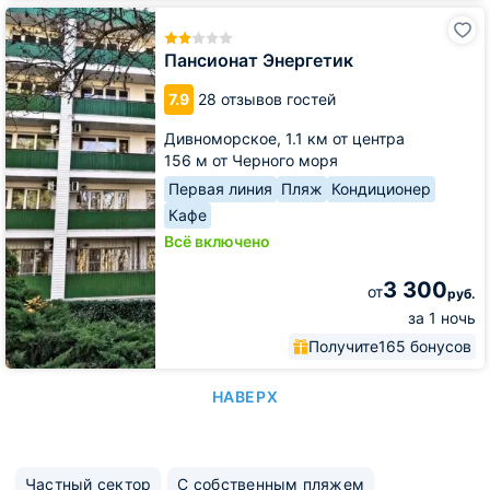
Пансионат
Энергетик
Пансионат Энергетик
7.9
28 отзывов гостей
Дивноморское,
1.1 км от центра
156 м от Черного моря
Первая линия
Пляж
Кондиционер
Кафе
Всё включено
3 300
от
руб.
за 1 ночь
Получите
165 бонусов
НАВЕРХ
Частный сектор
С собственным пляжем