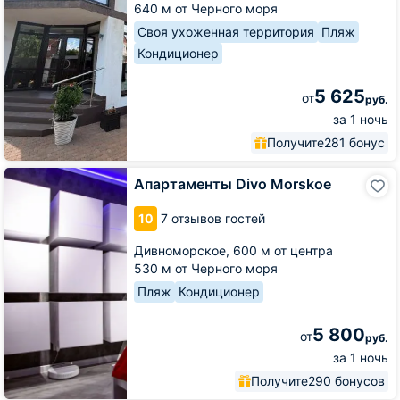
640 м от Черного моря
Своя ухоженная территория
Пляж
Кондиционер
5 625
от
руб.
за 1 ночь
Получите
281 бонус
Апартаменты
Апартаменты Divo Morskoe
Divo
Morskoe
10
7 отзывов гостей
Дивноморское,
600 м от центра
530 м от Черного моря
Пляж
Кондиционер
5 800
от
руб.
за 1 ночь
Получите
290 бонусов