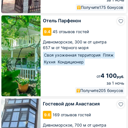
Получите
175 бонусов
Отель
Отель Парфенон
Парфенон
9.4
45 отзывов гостей
Дивноморское,
300 м от центра
657 м от Черного моря
Своя ухоженная территория
Пляж
Кухня
Кондиционер
4 100
от
руб.
за 1 ночь
Получите
205 бонусов
Гостевой
Гостевой дом Анастасия
дом
Анастасия
9.6
169 отзывов гостей
Дивноморское,
700 м от центра