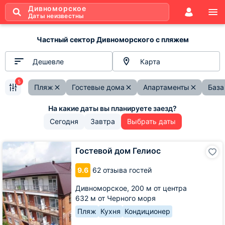
Дивноморское
Даты неизвестны
Частный сектор Дивноморского с пляжем
Дешевле
Карта
5
Пляж
Гостевые дома
Апартаменты
База
Сегодня
Завтра
Выбрать даты
Гостевой
Гостевой дом Гелиос
дом
Гелиос
9.6
62 отзыва гостей
Дивноморское,
200 м от центра
632 м от Черного моря
Пляж
Кухня
Кондиционер