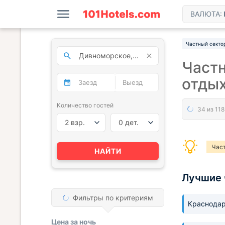
ВАЛЮТА:
Частный секто
Частн
отды
Количество гостей
2 взр.
0 дет.
Час
НАЙТИ
Лучшие 
Фильтры по критериям
Краснода
Цена за
ночь