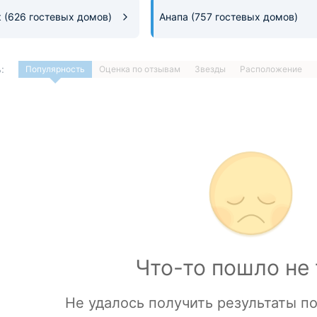
к
(626 гостевых домов)
Анапа
(757 гостевых домов)
:
Популярность
Оценка по отзывам
Звезды
Расположение
1
…
ДАЛЕЕ »
Загрузка отелей