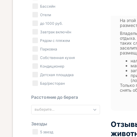
Бассейн
Отели
На этой
до
1000
руб.
размест
Завтрак включён
Владель
отдыха.
Рядом с пляжем
таких с
заселит
Парковка
размеще
Собственная кухня
на
ма
Кондиционер
за
Детская площадка
пр
(ло
Бар/ресторан
Только 
снять о
Расстояние до берега
выберите...
Отзывы
Звезды
живот
5 звезд