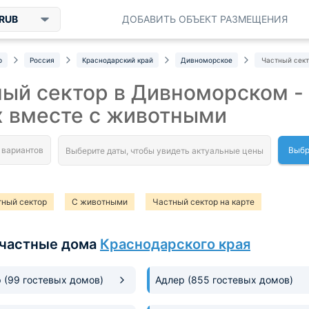
RUB
ДОБАВИТЬ ОБЪЕКТ РАЗМЕЩЕНИЯ
р
Россия
Краснодарский край
Дивноморское
Частный сек
ый сектор в Дивноморском -
х вместе с животными
Выбр
тный сектор
С животными
Частный сектор на карте
частные дома
Краснодарского края
р
(99 гостевых домов)
Адлер
(855 гостевых домов)