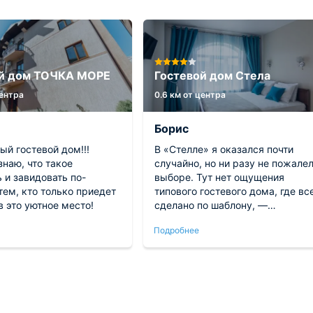
ой дом ТОЧКА МОРЕ
Гостевой дом Стела
центра
0.6 км от центра
Борис
й гостевой дом!!!
В «Стелле» я оказался почти
знаю, что такое
случайно, но ни разу не пожалел
 и завидовать по-
выборе. Тут нет ощущения
ем, кто только приедет
типового гостевого дома, где вс
в это уютное место!
сделано по шаблону, —
чувствуется индивидуальный
Подробнее
подход. Даже в жару в комнате
не душно, воздух постоянно
обновляется. В зоне общего
пользования приятно посидеть с
книгой — там тихо, никто не
шумит. Отдельно отмечу, что