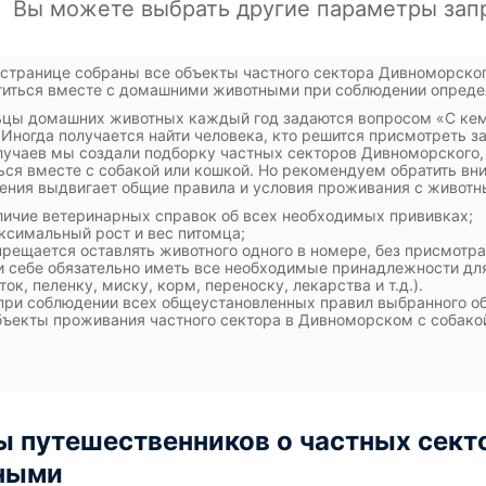
 странице собраны все объекты частного сектора Дивноморског
иться вместе с домашними животными при соблюдении опреде
цы домашних животных каждый год задаются вопросом «С кем 
 Иногда получается найти человека, кто решится присмотреть з
лучаев мы создали подборку частных секторов Дивноморского, 
ься вместе с собакой или кошкой. Но рекомендуем обратить вн
ния выдвигает общие правила и условия проживания с животным
личие ветеринарных справок об всех необходимых прививках;
ксимальный рост и вес питомца;
прещается оставлять животного одного в номере, без присмотра
и себе обязательно иметь все необходимые принадлежности дл
ток, пеленку, миску, корм, переноску, лекарства и т.д.).
при соблюдении всех общеустановленных правил выбранного об
бъекты проживания частного сектора в Дивноморском с собако
 путешественников о частных сект
ными