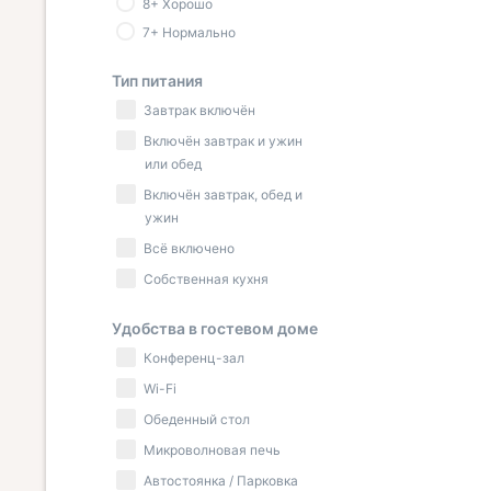
8+ Хорошо
Дивноморское.
7+ Нормально
Тип питания
Завтрак включён
Включён завтрак и ужин
или обед
Включён завтрак, обед и
ужин
Всё включено
Собственная кухня
Удобства в гостевом доме
Конференц-зал
Wi-Fi
Обеденный стол
Микроволновая печь
Автостоянка / Парковка