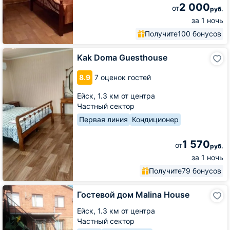
2 000
от
руб.
за 1 ночь
Получите
100 бонусов
Kak
Kak Doma Guesthouse
Doma
Guesthouse
8.9
7 оценок гостей
Ейск,
1.3 км от центра
Частный сектор
Первая линия
Кондиционер
1 570
от
руб.
за 1 ночь
Получите
79 бонусов
Гостевой
Гостевой дом Malina House
дом
Malina
Ейск,
1.3 км от центра
House
Частный сектор