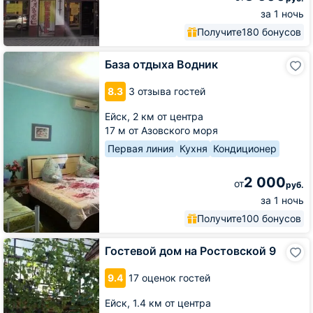
за 1 ночь
Получите
180 бонусов
База
База отдыха Водник
отдыха
Водник
8.3
3 отзыва гостей
Ейск,
2 км от центра
17 м от Азовского моря
Первая линия
Кухня
Кондиционер
2 000
от
руб.
за 1 ночь
Получите
100 бонусов
Гостевой
Гостевой дом на Ростовской 9
дом
на
9.4
17 оценок гостей
Ростовской
9
Ейск,
1.4 км от центра