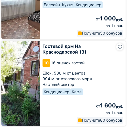
Бассейн
Кухня
Кондиционер
1 000
от
руб.
за 1 ночь
Получите
50 бонусов
Гостевой
Гостевой дом На
дом
Краснодарской 131
На
Краснодарской
10
16 оценок гостей
131
Ейск,
500 м от центра
994 м от Азовского моря
Частный сектор
Кондиционер
Кафе
1 600
от
руб.
за 1 ночь
Получите
80 бонусов