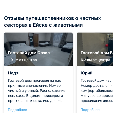
Отзывы путешественников о частных
секторах в Ейске с животными
Гостевой дом Оазис
Гостевой дом 
1.9 км от центра
6.2 км от центра
Надя
Юрий
Гостевой дом произвел на нас
Гостевой дом нас 
приятные впечатления. Номер
Номер достался н
чистый и уютный. Расположение
комфортабельном 
неплохое. В целом, приездом и
минусов во время
проживанием остались довольны.
проживания здесь
С радостью остановимся здесь
заметили. С удов
Подробнее
Подробнее
вновь и будем рекомендовать
остановимся здес