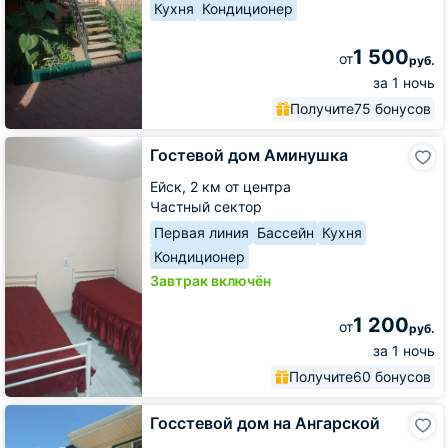
Кухня
Кондиционер
1 500
от
руб.
за 1 ночь
Получите
75 бонусов
Гостевой
Гостевой дом Аминушка
дом
Аминушка
Ейск,
2 км от центра
Частный сектор
Первая линия
Бассейн
Кухня
Кондиционер
Завтрак включён
1 200
от
руб.
за 1 ночь
Получите
60 бонусов
Госстевой
Госстевой дом на Ангарской
дом