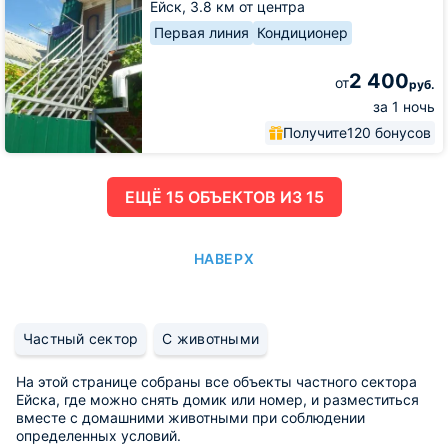
на
Ейск,
3.8 км от центра
Ангарской
Первая линия
Кондиционер
2 400
от
руб.
за 1 ночь
Получите
120 бонусов
ЕЩË 15 ОБЪЕКТОВ ИЗ 15
НАВЕРХ
Частный сектор
С животными
На этой странице собраны все объекты частного сектора
Ейска, где можно снять домик или номер, и разместиться
вместе с домашними животными при соблюдении
определенных условий.