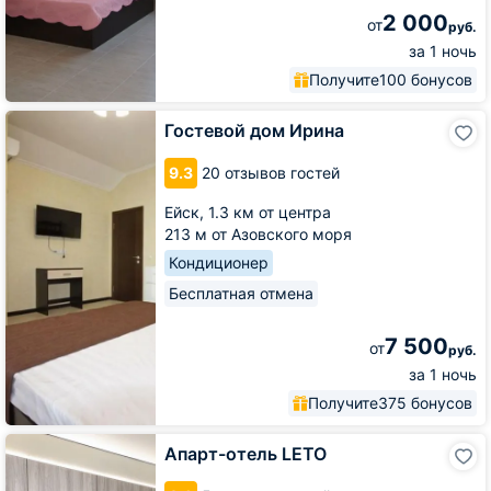
2 000
от
руб.
за 1 ночь
Получите
100 бонусов
Гостевой
Гостевой дом Ирина
дом
Ирина
9.3
20 отзывов гостей
Ейск,
1.3 км от центра
213 м от Азовского моря
Кондиционер
Бесплатная отмена
7 500
от
руб.
за 1 ночь
Получите
375 бонусов
Апарт-
Апарт-отель LETO
отель
LETO