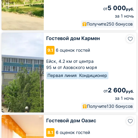
5 000
от
руб.
за 1 ночь
Получите
250 бонусов
Гостевой
Гостевой дом Кармен
дом
Кармен
9.1
6 оценок гостей
Ейск,
4.2 км от центра
95 м от Азовского моря
Первая линия
Кондиционер
2 600
от
руб.
за 1 ночь
Получите
130 бонусов
Гостевой
Гостевой дом Оазис
дом
Оазис
8.1
6 оценок гостей