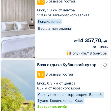
9.6
5 отзывов гостей
Ейск,
1.3 км от центра
210 м от Таганрогского залива
Кондиционер
Бесплатная отмена
14 357,70
от
руб.
за 1 ночь
Получите
718 бонусов
База
База отдыха Кубанский хутор
отдыха
Кубанский
9.3
3 отзыва гостей
хутор
Ейск,
6.3 км от центра
857 м от Азовского моря
Своя ухоженная территория
Бассейн
Кухня
Кондиционер
Кафе
Завтрак включён