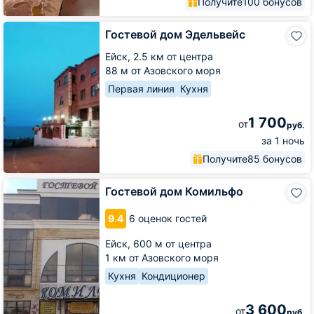
Получите
100 бонусов
Гостевой
Гостевой дом Эдельвейс
дом
Эдельвейс
Ейск,
2.5 км от центра
88 м от Азовского моря
Первая линия
Кухня
1 700
от
руб.
за 1 ночь
Получите
85 бонусов
Гостевой
Гостевой дом Комильфо
дом
Комильфо
9.4
6 оценок гостей
Ейск,
600 м от центра
1 км от Азовского моря
Кухня
Кондиционер
3 600
от
руб.