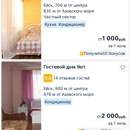
Ейск,
700 м от центра
835 м от Азовского моря
Частный сектор
Кухня
Кондиционер
1 000
от
руб.
за 1 ночь
Получите
50 бонусов
Гостевой
Гостевой дом Уют
дом
Уют
9.8
14 отзывов гостей
Ейск,
900 м от центра
679 м от Азовского моря
Кондиционер
2 000
от
руб.
за 1 ночь