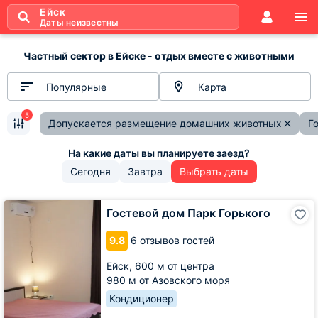
Ейск
Даты неизвестны
Частный сектор в Ейске - отдых вместе с животными
Популярные
Карта
5
Допускается размещение домашних животных
Г
Сегодня
Завтра
Выбрать даты
Гостевой
Гостевой дом Парк Горького
дом
Парк
9.8
6 отзывов гостей
Горького
Ейск,
600 м от центра
980 м от Азовского моря
Кондиционер