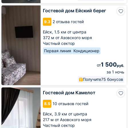
Гостевой
Гостевой дом Ейский берег
дом
Ейский
9.3
2 отзыва гостей
берег
Ейск,
1.5 км от центра
372 м от Азовского моря
Частный сектор
Первая линия
Кондиционер
1 500
от
руб.
за 1 ночь
Получите
75 бонусов
Гостевой
Гостевой дом Камелот
дом
Камелот
8.9
10 отзывов гостей
Ейск,
3.9 км от центра
217 м от Азовского моря
Частный сектор