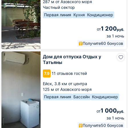
287 м от Азовского моря
Частный сектор
Первая линия
Кухня
Кондиционер
1 200
от
руб.
за 1 ночь
Получите
60 бонусов
Дом
Дом для отпуска Отдых у
для
Татьяны
отпуска
Отдых
7.9
11 отзывов гостей
у
Татьяны
Ейск,
3.8 км от центра
125 м от Азовского моря
Первая линия
Бассейн
Кондиционер
1 000
от
руб.
за 1 ночь
Получите
50 бонусов