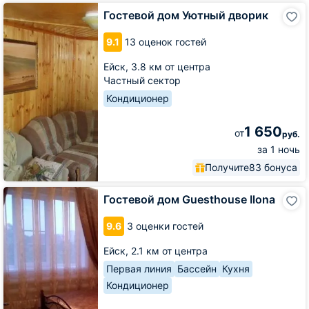
Гостевой
Гостевой дом Уютный дворик
дом
Уютный
9.1
13 оценок гостей
дворик
Ейск,
3.8 км от центра
Частный сектор
Кондиционер
1 650
от
руб.
за 1 ночь
Получите
83 бонуса
Гостевой
Гостевой дом Guesthouse Ilona
дом
Guesthouse
9.6
3 оценки гостей
Ilona
Ейск,
2.1 км от центра
Первая линия
Бассейн
Кухня
Кондиционер