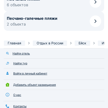
6 объектов
Песчано-галечные пляжи
2 объекта
Главная
Отдых в России
Ейск
Инф
Найти отель
Найти тур
Войти в личный кабинет
Добавить объект размещения
О нас
Контакты