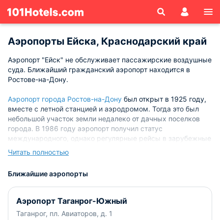
Аэропорты Ейска, Краснодарский край
Аэропорт "Ейск" не обслуживает пассажирские воздушные
суда. Ближайший гражданский аэропорт находится в
Ростове-на-Дону.
Аэропорт города Ростов-на-Дону
был открыт в 1925 году,
вместе с летной станцией и аэродромом. Тогда это был
небольшой участок земли недалеко от дачных поселков
города. В 1986 году аэропорт получил статус
международного, однако регулярные рейсы в зарубежные
страны стали обслуживаться с 1991 года. В апреле 1993
Читать полностью
году начало свою работу ОАО «Аэропорт Ростов-на-Дону».
Ближайшие аэропорты
Сегодня аэропорт Ростова-на-Дону является одним из
самых крупных авиаузлов Южного федерального округа
России. Аэродром относится ко второй категории и
Аэропорт Таганрог-Южный
способен принимать практически все воздушные суда
Таганрог, пл. Авиаторов, д. 1
российских и международных авиалиний.