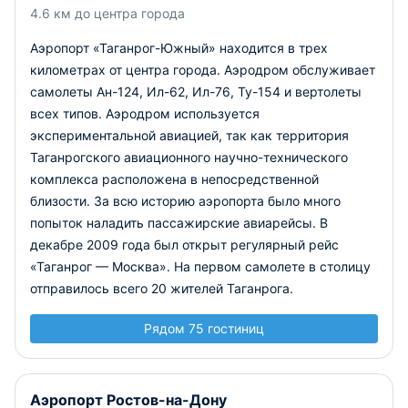
4.6 км до центра города
Пассажиропоток аэропорта за 2012 год достиг двух
Аэропорт «Таганрог-Южный» находится в трех
миллионов, что вывело «Ростов-на-Дону» на 12 место
среди аэропортов России по пассажиропотоку.
километрах от центра города. Аэродром обслуживает
самолеты Ан-124, Ил-62, Ил-76, Ту-154 и вертолеты
всех типов. Аэродром используется
экспериментальной авиацией, так как территория
Таганрогского авиационного научно-технического
комплекса расположена в непосредственной
близости. За всю историю аэропорта было много
попыток наладить пассажирские авиарейсы. В
декабре 2009 года был открыт регулярный рейс
«Таганрог — Москва». На первом самолете в столицу
отправилось всего 20 жителей Таганрога.
Рядом 75 гостиниц
Аэропорт Ростов-на-Дону