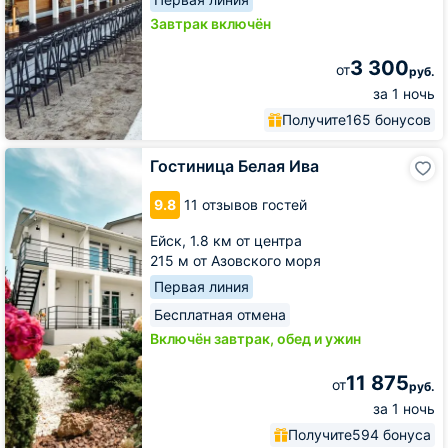
Завтрак включён
3 300
от
руб.
за 1 ночь
Получите
165 бонусов
Гостиница
Гостиница Белая Ива
Белая
Ива
9.8
11 отзывов гостей
Ейск,
1.8 км от центра
215 м от Азовского моря
Первая линия
Бесплатная отмена
Включён завтрак, обед и ужин
11 875
от
руб.
за 1 ночь
Получите
594 бонуса