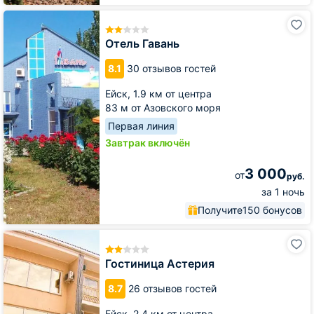
Отель
Гавань
Отель Гавань
8.1
30 отзывов гостей
Ейск,
1.9 км от центра
83 м от Азовского моря
Первая линия
Завтрак включён
3 000
от
руб.
за 1 ночь
Получите
150 бонусов
Гостиница
Астерия
Гостиница Астерия
8.7
26 отзывов гостей
Ейск,
2.4 км от центра