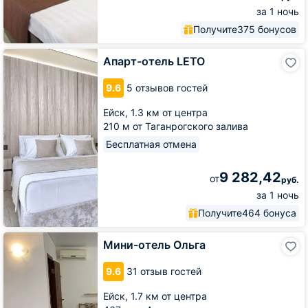
за 1 ночь
Получите
375 бонусов
Апарт-
Апарт-отель LETO
отель
LETO
9.6
5 отзывов гостей
Ейск,
1.3 км от центра
210 м от Таганрогского залива
Бесплатная отмена
9 282,42
от
руб.
за 1 ночь
Получите
464 бонуса
Мини-
Мини-отель Ольга
отель
Ольга
9.6
31 отзыв гостей
Ейск,
1.7 км от центра