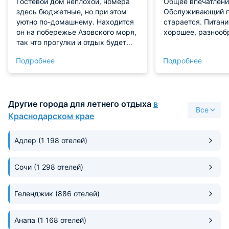
Гостевой дом неплохой, номера
Общее впечатлени
здесь бюджетные, но при этом
Обслуживающий п
уютно по-домашнему. Находится
старается. Питани
он на побережье Азовского моря,
хорошее, разнооб
так что прогулки и отдых будет
определенно запоминающимися.
Подробнее
Подробнее
Мы взяли номер студию со своей
небольшой кухонной зоной и не
пожалели. Очень удобно, так как
есть и возможность приготовить,
Другие города для летнего отдыха
в
и душ с туалетом свои, и вид
Все
хороший. Окна большие,
Краснодарском крае
благодаря чему света очень
много.
Адлер
(1 198 отелей)
Сочи
(1 298 отелей)
Геленджик
(886 отелей)
Анапа
(1 168 отелей)