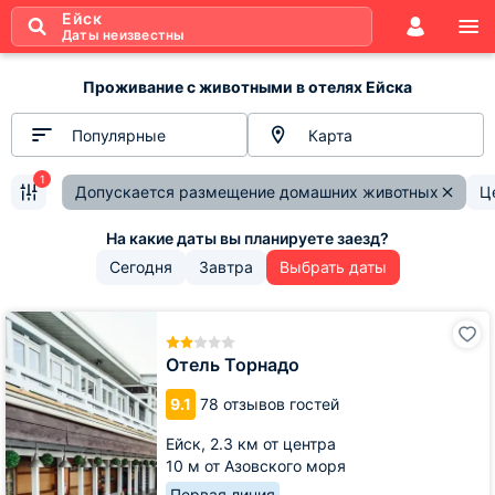
Ейск
Даты неизвестны
Проживание с животными в отелях Ейска
Популярные
Карта
1
Допускается размещение домашних животных
Ц
Сегодня
Завтра
Выбрать даты
Отель
Торнадо
Отель Торнадо
9.1
78 отзывов гостей
Ейск,
2.3 км от центра
10 м от Азовского моря
Первая линия