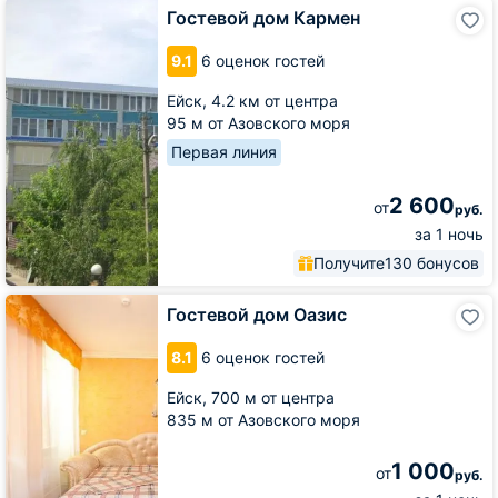
Гостевой
Гостевой дом Кармен
дом
Кармен
9.1
6 оценок гостей
Ейск,
4.2 км от центра
95 м от Азовского моря
Первая линия
2 600
от
руб.
за 1 ночь
Получите
130 бонусов
Гостевой
Гостевой дом Оазис
дом
Оазис
8.1
6 оценок гостей
Ейск,
700 м от центра
835 м от Азовского моря
1 000
от
руб.