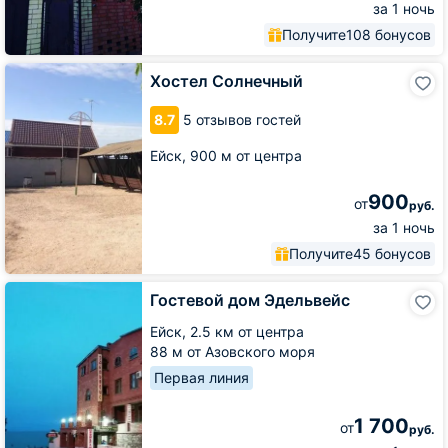
за 1 ночь
Получите
108 бонусов
Хостел
Хостел Солнечный
Солнечный
8.7
5 отзывов гостей
Ейск,
900 м от центра
900
от
руб.
за 1 ночь
Получите
45 бонусов
Гостевой
Гостевой дом Эдельвейс
дом
Эдельвейс
Ейск,
2.5 км от центра
88 м от Азовского моря
Первая линия
1 700
от
руб.