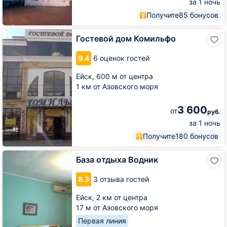
за 1 ночь
Получите
85 бонусов
Гостевой
Гостевой дом Комильфо
дом
Комильфо
9.4
6 оценок гостей
Ейск,
600 м от центра
1 км от Азовского моря
3 600
от
руб.
за 1 ночь
Получите
180 бонусов
База
База отдыха Водник
отдыха
Водник
8.3
3 отзыва гостей
Ейск,
2 км от центра
17 м от Азовского моря
Первая линия