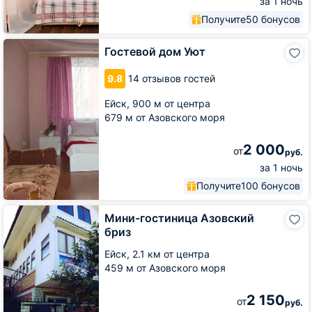
за 1 ночь
Получите
50 бонусов
Гостевой
Гостевой дом Уют
дом
Уют
9.8
14 отзывов гостей
Ейск,
900 м от центра
679 м от Азовского моря
2 000
от
руб.
за 1 ночь
Получите
100 бонусов
Мини-
Мини-гостиница Азовский
гостиница
бриз
Азовский
бриз
Ейск,
2.1 км от центра
459 м от Азовского моря
2 150
от
руб.