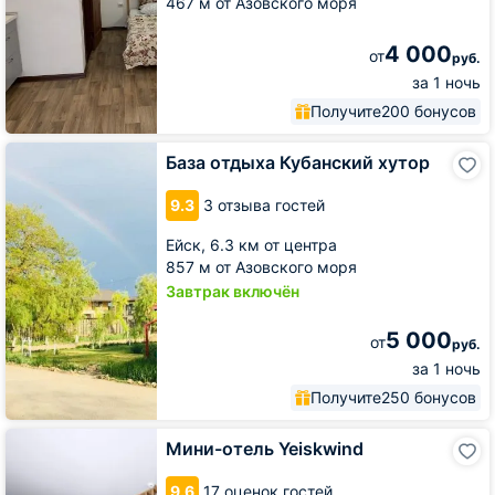
467 м от Азовского моря
4 000
от
руб.
за 1 ночь
Получите
200 бонусов
База
База отдыха Кубанский хутор
отдыха
Кубанский
9.3
3 отзыва гостей
хутор
Ейск,
6.3 км от центра
857 м от Азовского моря
Завтрак включён
5 000
от
руб.
за 1 ночь
Получите
250 бонусов
Мини-
Мини-отель Yeiskwind
отель
Yeiskwind
9.6
17 оценок гостей