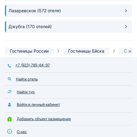
Лазаревское
(572 отеля)
Джубга
(170 отелей)
Гостиницы России
Гостиницы Ейска
С жив
+7 (923) 785-64-97
Найти отель
Найти тур
Войти в личный кабинет
Добавить объект размещения
О нас