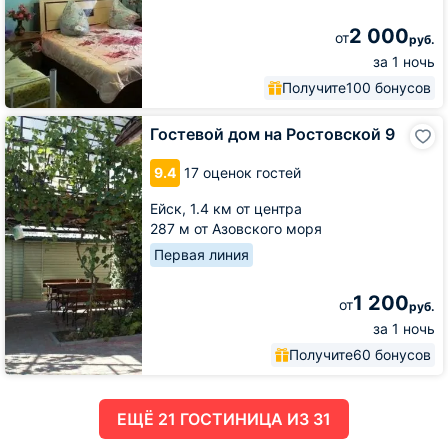
2 000
от
руб.
за 1 ночь
Получите
100 бонусов
Гостевой
Гостевой дом на Ростовской 9
дом
на
9.4
17 оценок гостей
Ростовской
9
Ейск,
1.4 км от центра
287 м от Азовского моря
Первая линия
1 200
от
руб.
за 1 ночь
Получите
60 бонусов
ЕЩË 21 ГОСТИНИЦА ИЗ 31