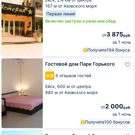
167 м от Азовского моря
Первая линия
Включён завтрак и ужин или обед
3 875
от
руб.
за 1 ночь
Получите
194 бонуса
Гостевой
Гостевой дом Парк Горького
дом
Парк
9.8
6 отзывов гостей
Горького
Ейск,
600 м от центра
980 м от Азовского моря
2 000
от
руб.
за 1 ночь
Получите
100 бонусов
Гостиница