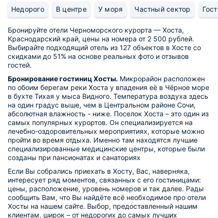
Недорого
В центре
У моря
Частный сектор
Гос
Бронируйте отели Черноморского курорта — Хоста,
Краснодарский край, цены на номера от 2 500 рублей.
Выбирайте подходящий отель из 127 объектов в Хосте со
скидками до 51% на основе реальных фото и отзывов
гостей.
Бронирование гостиниц Хосты.
Микрорайон расположен
по обоим берегам реки Хоста у впадения её в Чёрное море
в бухте Тихая у мыса Видного. Температура воздуха здесь
на один градус выше, чем в Центральном районе Сочи,
абсолютная влажность - ниже. Поселок Хоста – это один из
самых популярных курортов. Он специализируется на
лечебно-оздоровительных мероприятиях, которые можно
пройти во время отдыха. Именно там находятся лучшие
специализированные медицинские центры, которые были
созданы при пансионатах и санаториях
Если Вы собрались приехать в Хосту, Вас, наверняка,
интересует ряд моментов, связанных с его гостиницами:
цены, расположение, уровень номеров и так далее. Рады
сообщить Вам, что Вы найдёте всё необходимое про отели
Хосты на нашем сайте. Выбор, предоставленный нашим
клиентам, широк – от недорогих до самых лучших