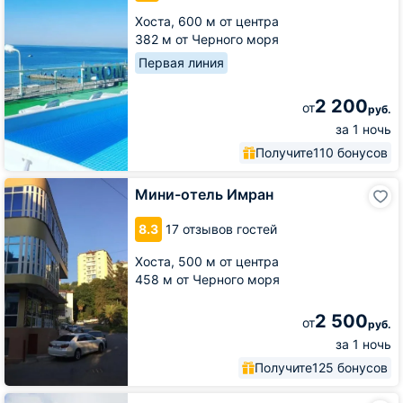
Хоста,
600 м от центра
382 м от Черного моря
Первая линия
2 200
от
руб.
за 1 ночь
Получите
110 бонусов
Мини-
Мини-отель Имран
отель
Имран
8.3
17 отзывов гостей
Хоста,
500 м от центра
458 м от Черного моря
2 500
от
руб.
за 1 ночь
Получите
125 бонусов
Отель-