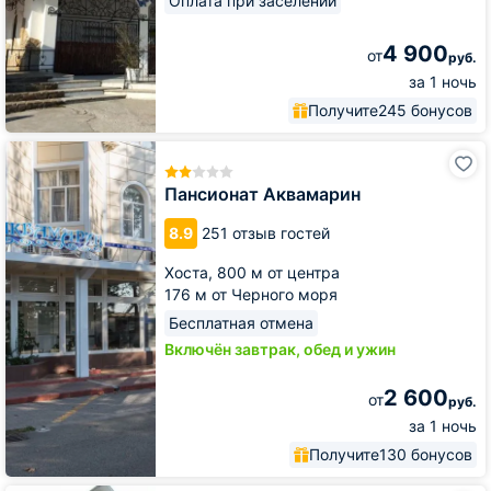
Оплата при заселении
4 900
от
руб.
за 1 ночь
Получите
245 бонусов
Пансионат
Аквамарин
Пансионат Аквамарин
8.9
251 отзыв гостей
Хоста,
800 м от центра
176 м от Черного моря
Бесплатная отмена
Включён завтрак, обед и ужин
2 600
от
руб.
за 1 ночь
Получите
130 бонусов