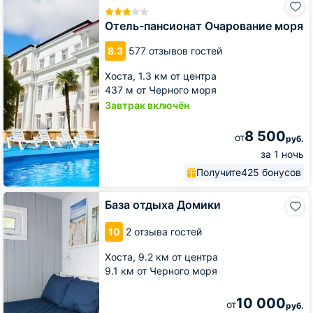
пансионат
Очарование
Отель-пансионат Очарование моря
моря
8.3
577 отзывов гостей
Хоста,
1.3 км от центра
437 м от Черного моря
Завтрак включён
8 500
от
руб.
за 1 ночь
Получите
425 бонусов
База
База отдыха Домики
отдыха
Домики
10
2 отзыва гостей
Хоста,
9.2 км от центра
9.1 км от Черного моря
10 000
от
руб.