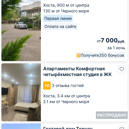
Хоста,
900 м от центра
130 м от Черного моря
Первая линия
Оплата на сайте
7 000
от
руб.
за 1 ночь
Получите
350 бонусов
Апартаменты
Апартаменты Комфортная
Комфортная
четырёхместная студия в ЖК
четырёхместная
студия
10
3 отзыва гостей
в
ЖК
Хоста,
3.4 км от центра
2.1 км от Черного моря
РАСПРОДАНО
Гостевой
Гостевой дом Торнау