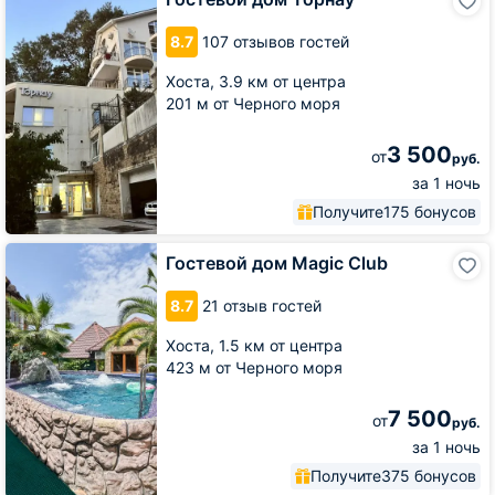
дом
Торнау
8.7
107 отзывов гостей
Хоста,
3.9 км от центра
201 м от Черного моря
3 500
от
руб.
за 1 ночь
Получите
175 бонусов
Гостевой
Гостевой дом Magic Club
дом
Magic
8.7
21 отзыв гостей
Club
Хоста,
1.5 км от центра
423 м от Черного моря
7 500
от
руб.
за 1 ночь
Получите
375 бонусов