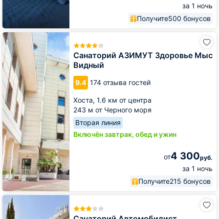
за 1 ночь
Получите
500 бонусов
Санаторий
АЗИМУТ
Здоровье
Санаторий АЗИМУТ Здоровье Мыс
Мыс
Видный
Видный
9.4
174 отзыва гостей
Хоста,
1.6 км от центра
243 м от Черного моря
Вторая линия
Включён завтрак, обед и ужин
4 300
от
руб.
за 1 ночь
Получите
215 бонусов
Санаторий
Автомобилист
Санаторий Автомобилист