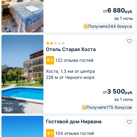
6 880
от
руб.
за 1 ночь
Получите
344 бонуса
Отель
Старая
Хоста
Отель Старая Хоста
9.1
122 отзыва гостей
Хоста,
1.3 км от центра
228 м от Черного моря
3 500
от
руб.
за 1 ночь
Получите
175 бонусов
Гостевой
Гостевой дом Нирвана
дом
Нирвана
9.1
104 отзыва гостей