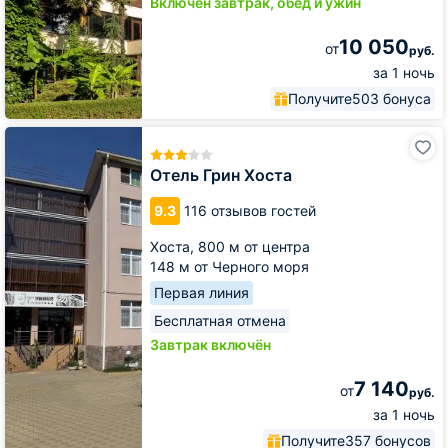
Включён завтрак, обед и ужин
10 050
от
руб.
за 1 ночь
Получите
503 бонуса
Отель
Грин
Хоста
Отель Грин Хоста
9.3
116 отзывов гостей
Хоста,
800 м от центра
148 м от Черного моря
Первая линия
Бесплатная отмена
Завтрак включён
7 140
от
руб.
за 1 ночь
Получите
357 бонусов