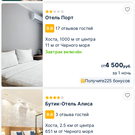
Отель
Порт
Отель Порт
9.8
17 отзывов гостей
Хоста,
1000 м от центра
11 м от Черного моря
Завтрак включён
4 500
от
руб.
за 1 ночь
Получите
225 бонусов
Бутик-
Отель
Алиса
Бутик-Отель Алиса
9.6
3 отзыва гостей
Хоста,
2.5 км от центра
651 м от Черного моря