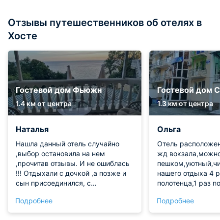
Отзывы путешественников об отелях в
Хосте
Гостевой дом Фьюжн
Гостевой дом 
1.4 км от центра
1.3 км от центра
Наталья
Ольга
Нашла данный отель случайно
Отель расположен
,выбор остановила на нем
жд вокзала,можно
,прочитав отзывы. И не ошиблась
пешком,уютный,чи
!!! Отдыхали с дочкой ,а позже и
нашего отдыха 4 
сын присоединился, с
полотенца,1 раз п
26.07по01.08.26 . Нам очень
белье,уборка в н
Подробнее
Подробнее
понравилось все! Прекрасные
производилась
завтраки ,обеды и ужины с видом
систематически,х