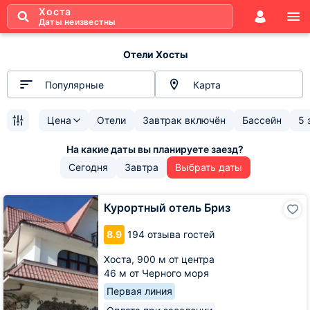
Хоста
Даты неизвестны
Отели Хосты
Популярные
Карта
Цена
Отели
Завтрак включён
Бассейн
5 
Сегодня
Завтра
Выбрать даты
Курортный
Курортный отель Бриз
отель
Бриз
8.9
194 отзыва гостей
Хоста,
900 м от центра
46 м от Черного моря
Первая линия