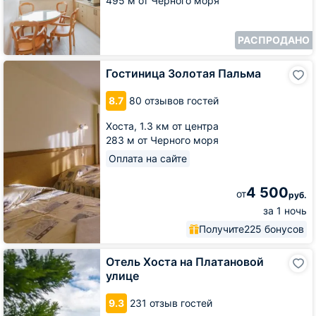
495 м от Черного моря
РАСПРОДАНО
Гостиница
Гостиница Золотая Пальма
Золотая
Пальма
8.7
80 отзывов гостей
Хоста,
1.3 км от центра
283 м от Черного моря
Оплата на сайте
4 500
от
руб.
за 1 ночь
Получите
225 бонусов
Отель
Отель Хоста на Платановой
Хоста
улице
на
Платановой
9.3
231 отзыв гостей
улице