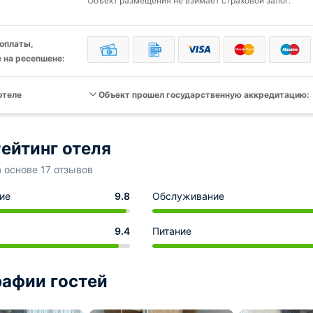
Объект размещения не взимает страховой залог.
оплаты,
 на ресепшене:
отеле
Объект прошел государственную аккредитацию:
ейтинг отеля
а основе 17 отзывов
ие
9.8
Обслуживание
9.4
Питание
афии гостей