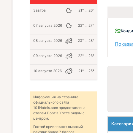
Завтра
21° … 26°
07 августа 2026
22° … 27°
Конд
08 августа 2026
23° … 28°
Показат
09 августа 2026
22° … 26°
10 августа 2026
21° … 25°
Информация на странице
официального сайта
101Hotels.com предоставлена
отелем Порт в Хосте рядом с
центром.
Категори
Гостей привлекают высокий
рейтинг более 7 баллов,