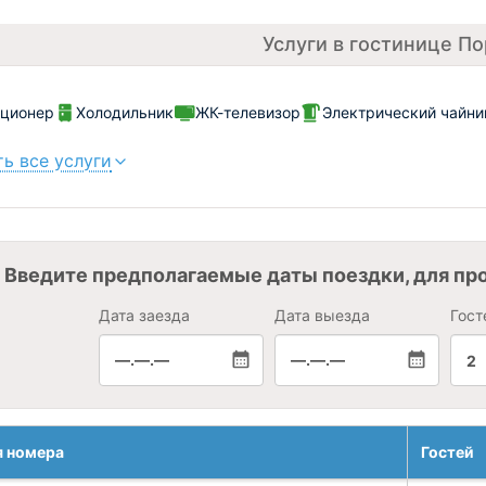
Услуги в гостинице По
иционер
Холодильник
ЖК-телевизор
Электрический чайни
ь все услуги
Введите предполагаемые даты поездки, для пр
Дата заезда
Дата выезда
Гост
—.—.—
—.—.—
2
я номера
Гостей