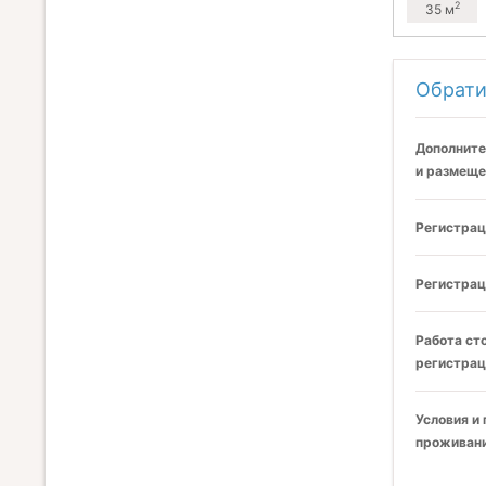
2
35 м
Обрати
Дополните
и размеще
Регистрац
Регистрац
Работа ст
регистрац
Условия и
проживани