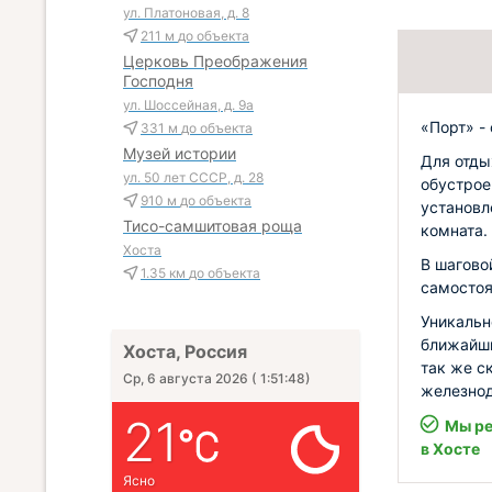
ул. Платоновая, д. 8
211 м
до объекта
Церковь Преображения
Господня
ул. Шоссейная, д. 9а
«Порт» -
331 м
до объекта
Музей истории
Для отды
ул. 50 лет СССР, д. 28
обустрое
910 м
до объекта
установл
Тисо-самшитовая роща
комната.
Хоста
В шагово
1.35 км
до объекта
самостоя
Уникальн
ближайши
Хоста, Россия
так же с
Ср, 6 августа 2026
(
1:51:49
)
железнод
21
Мы ре
в Хосте
Ясно