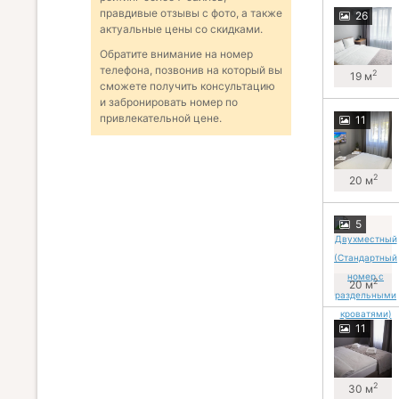
правдивые отзывы с фото, а также
26
актуальные цены со скидками.
Обратите внимание на номер
телефона, позвонив на который вы
2
19 м
сможете получить консультацию
и забронировать номер по
привлекательной цене.
11
2
20 м
5
2
20 м
11
2
30 м