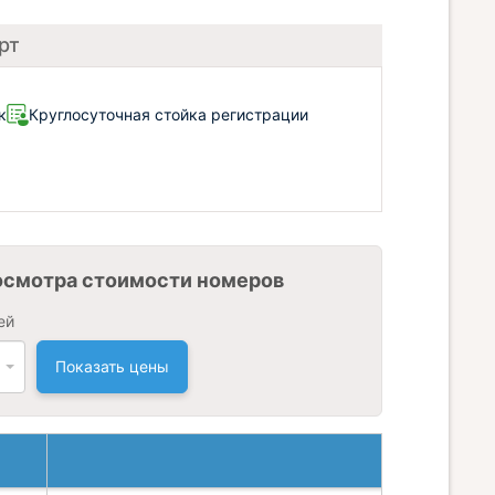
рт
к
Круглосуточная стойка регистрации
осмотра стоимости номеров
ей
Показать цены