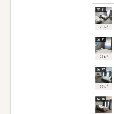
11
2
20 м
11
2
25 м
12
2
35 м
16