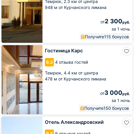
Темрюк,
2.3 км от центра
948 м от Курчанского лимана
2 300
от
руб.
за 1 ночь
Получите
115 бонусов
Гостиница
Гостиница Карс
Карс
9.3
4 отзыва гостей
Темрюк,
4.4 км от центра
478 м от Курчанского лимана
3 000
от
руб.
за 1 ночь
Получите
150 бонусов
Отель
Отель Александровский
Александровский
9.3
9 отзывов гостей