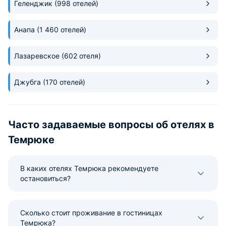
Геленджик
(998 отелей)
детский - выезд на азовское
море, потом на пляж, потом на
лотосы и обратно). Подкреплю
Анапа
(1 460 отелей)
фото визиток прогулок.
Лазаревское
(602 отеля)
Джубга
(170 отелей)
Часто задаваемые вопросы об отелях в
Темрюке
В каких отелях Темрюка рекомендуете
остановиться?
Сколько стоит проживание в гостиницах
Темрюка?