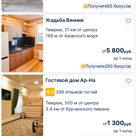
Получите
65 бонусов
Усадьба
Усадьба Винник
Винник
Темрюк,
21 км от центра
168 м от Азовского моря
5 800
от
руб.
за 1 ночь
Получите
290 бонусов
Гостевой
Гостевой дом Ар-На
дом
Ар-
8.3
399 отзывов гостей
На
Темрюк,
500 м от центра
3.4 км от Курчанского лимана
1 300
от
руб.
за 1 ночь