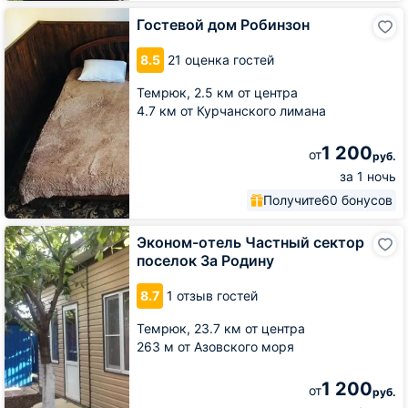
Гостевой
Гостевой дом Робинзон
дом
Робинзон
8.5
21 оценка гостей
Темрюк,
2.5 км от центра
4.7 км от Курчанского лимана
1 200
от
руб.
за 1 ночь
Получите
60 бонусов
Эконом-
Эконом-отель Частный сектор
отель
поселок За Родину
Частный
сектор
8.7
1 отзыв гостей
поселок
За
Темрюк,
23.7 км от центра
Родину
263 м от Азовского моря
1 200
от
руб.