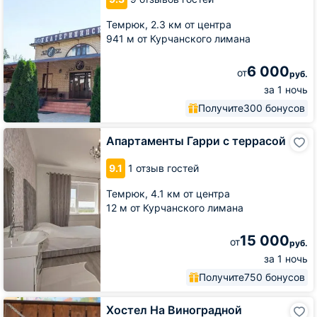
Темрюк,
2.3 км от центра
941 м от Курчанского лимана
6 000
от
руб.
за 1 ночь
Получите
300 бонусов
Апартаменты
Апартаменты Гарри с террасой
Гарри
с
9.1
1 отзыв гостей
террасой
Темрюк,
4.1 км от центра
12 м от Курчанского лимана
15 000
от
руб.
за 1 ночь
Получите
750 бонусов
Хостел
Хостел На Виноградной
На