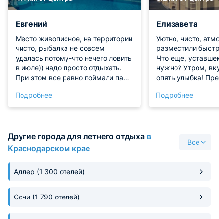
Евгений
Елизавета
Место живописное, на территории
Уютно, чисто, атм
чисто, рыбалка не совсем
разместили быстр
удалась потому-что нечего ловить
Что еще, уставше
в июле)) надо просто отдыхать.
нужно? Утром, вк
При этом все равно поймали пару
опять улыбка! Пре
кг. разной рыбы. Утром узнали
доброе место! Ре
Подробнее
Подробнее
что на территории при въезде
есть всегда работающее кафе на
"сайте нет такой информации"
меню подкреплю фото, если без
Другие города для летнего отдыха
в
заморочек, можно пойти
Все
покушать там. База была полна
Краснодарском крае
людьми, при заселении нас
предупредили, что компания
Адлер
(1 300 отелей)
празднует ДР второй день, они
наварили казан 36 л. ухи угощали
всех! Гостеприимные люди!
Сочи
(1 790 отелей)
Прогулки на катере позвонили
одному (1500 взрослый, 1200