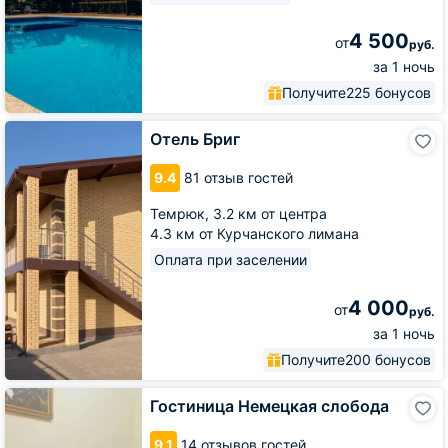
4 500
от
руб.
за 1 ночь
Получите
225 бонусов
Отель
Отель Бриг
Бриг
9.4
81 отзыв гостей
Темрюк,
3.2 км от центра
4.3 км от Курчанского лимана
Оплата при заселении
4 000
от
руб.
за 1 ночь
Получите
200 бонусов
Гостиница
Гостиница Немецкая слобода
Немецкая
слобода
9.1
14 отзывов гостей