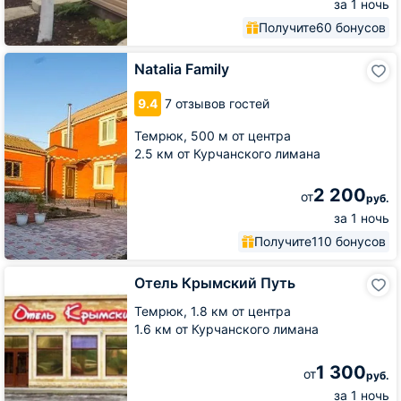
за 1 ночь
Получите
60 бонусов
Natalia
Natalia Family
Family
9.4
7 отзывов гостей
Темрюк,
500 м от центра
2.5 км от Курчанского лимана
2 200
от
руб.
за 1 ночь
Получите
110 бонусов
Отель
Отель Крымский Путь
Крымский
Путь
Темрюк,
1.8 км от центра
1.6 км от Курчанского лимана
1 300
от
руб.
за 1 ночь