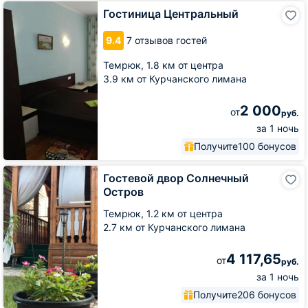
Гостиница
Гостиница Центральный
Центральный
9.4
7 отзывов гостей
Темрюк,
1.8 км от центра
3.9 км от Курчанского лимана
2 000
от
руб.
за 1 ночь
Получите
100 бонусов
Гостевой
Гостевой двор Солнечный
двор
Остров
Солнечный
Остров
Темрюк,
1.2 км от центра
2.7 км от Курчанского лимана
4 117,65
от
руб.
за 1 ночь
Получите
206 бонусов