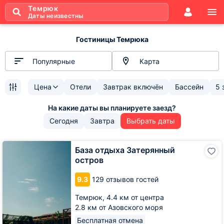
Темрюк
Даты неизвестны
Гостиницы Темрюка
Популярные
Карта
Цена
Отели
Завтрак включён
Бассейн
5 
Сегодня
Завтра
Выбрать даты
База
База отдыха Затерянный
отдыха
остров
Затерянный
остров
9.3
129 отзывов гостей
Темрюк,
4.4 км от центра
2.8 км от Азовского моря
Бесплатная отмена