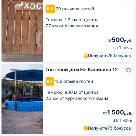
Виноградной
8.9
20 отзывов гостей
Темрюк,
1.3 км от центра
7.7 км от Азовского моря
500
от
руб.
за 1 ночь
Получите
25 бонусов
Гостевой
Гостевой дом На Калинина 12
дом
На
9.1
152 отзыва гостей
Калинина
12
Темрюк,
900 м от центра
2.2 км от Курчанского лимана
1 500
от
руб.
за 1 ночь
Получите
75 бонусов