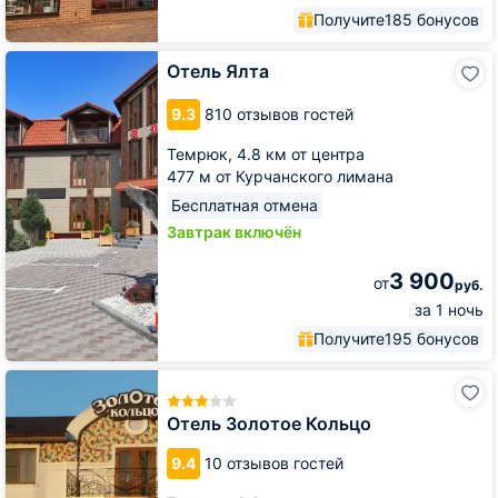
Получите
185 бонусов
Отель
Отель Ялта
Ялта
9.3
810 отзывов гостей
Темрюк,
4.8 км от центра
477 м от Курчанского лимана
Бесплатная отмена
Завтрак включён
3 900
от
руб.
за 1 ночь
Получите
195 бонусов
Отель
Золотое
Кольцо
Отель Золотое Кольцо
9.4
10 отзывов гостей