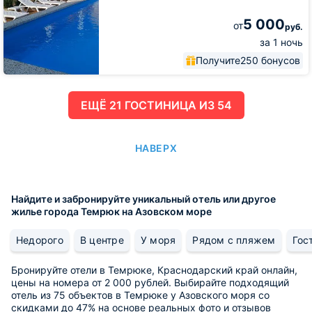
5 000
от
руб.
за 1 ночь
Получите
250 бонусов
ЕЩË 21 ГОСТИНИЦА ИЗ 54
НАВЕРХ
Найдите и забронируйте уникальный отель или другое
жилье города Темрюк на Азовском море
Недорого
В центре
У моря
Рядом с пляжем
Гос
Бронируйте отели в Темрюке, Краснодарский край онлайн,
цены на номера от 2 000 рублей. Выбирайте подходящий
отель из 75 объектов в Темрюке у Азовского моря со
скидками до 47% на основе реальных фото и отзывов