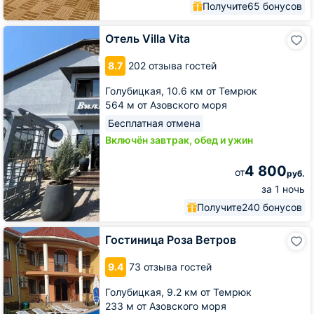
Получите
65 бонусов
Отель
Отель Villa Vita
Villa
Vita
8.7
202 отзыва гостей
Голубицкая,
10.6 км от Темрюк
564 м от Азовского моря
Бесплатная отмена
Включён завтрак, обед и ужин
4 800
от
руб.
за 1 ночь
Получите
240 бонусов
Гостиница
Гостиница Роза Ветров
Роза
Ветров
9.4
73 отзыва гостей
Голубицкая,
9.2 км от Темрюк
233 м от Азовского моря