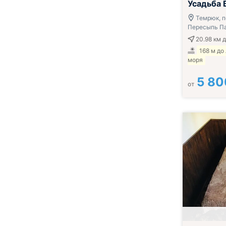
Усадьба 
Темрюк, п
Пересыпь Па
20.98 км
д
168 м до
моря
5 80
от