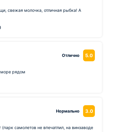
щи, свежая молочка, отличная рыбка! А
)
5.0
Отлично
 море рядом
3.0
Нормально
(парк самолетов не впечатлил, на винзаводе