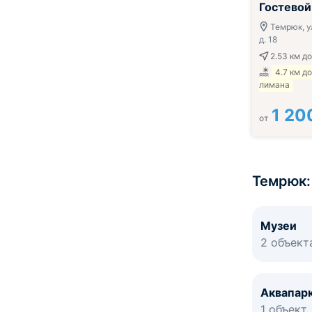
Гостевой
Темрюк, у
д. 18
2.53 км
до
4.7 км д
лимана
1 20
от
Темрюк:
Музеи
2 объект
Аквапар
1 объект