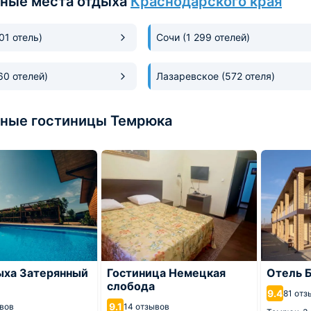
ные места отдыха
Краснодарского края
301 отель)
Сочи
(1 299 отелей)
60 отелей)
Лазаревское
(572 отеля)
ные гостиницы Темрюка
ыха Затерянный
Гостиница Немецкая
Отель 
слобода
9.4
81 отз
9.1
ывов
14 отзывов