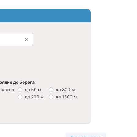
ояние до берега:
 важно
до 50 м.
до 800 м.
до 200 м.
до 1500 м.