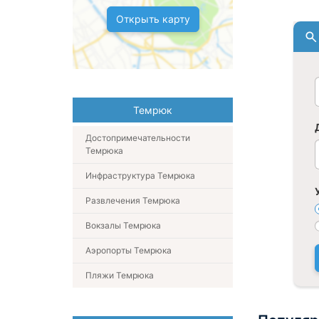
Открыть карту
Темрюк
Достопримечательности
Темрюка
Инфраструктура Темрюка
Развлечения Темрюка
Вокзалы Темрюка
Аэропорты Темрюка
Пляжи Темрюка