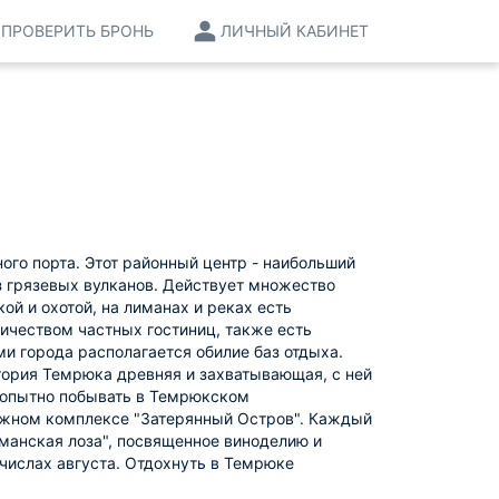
ПРОВЕРИТЬ БРОНЬ
ЛИЧНЫЙ КАБИНЕТ
го порта. Этот районный центр - наибольший
 грязевых вулканов. Действует множество
ой и охотой, на лиманах и реках есть
ичеством частных гостиниц, также есть
и города располагается обилие баз отдыха.
тория Темрюка древняя и захватывающая, с ней
бопытно побывать в Темрюкском
ляжном комплексе "Затерянный Остров". Каждый
манская лоза", посвященное виноделию и
числах августа. Отдохнуть в Темрюке