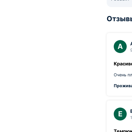
Отзыв
А
Красив
Очень пл
Прожива
Е
Темрюк