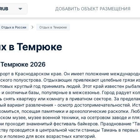
RUB
ДОБАВИТЬ ОБЪЕКТ РАЗМЕЩЕНИЯ
Отдых в России
Отдых в Темрюке
х в Темрюке
 Темрюке 2026
рорт в Краснодарском крае. Он имеет положение международно
ского полуострова. Отдыхающих привлекают целебные грязи из
отовых круглый год принимать людей. Этот край известен рыбалк
и охотничьи базы, популярные в межсезонье. Город радует кол
 снять квартиру или комнату в приватном секторе. За пределам
ый вариант развлечения - осмотр достопримечательностей. Ис
омиться, посещая памятники и археологические раскопки. Лю
ском музее, музее военной техники, на осетровом заводе и п
ни проходит знаменитый фестиваль байкеров. Празднование "Та
тву проводится в центральной части станицы Тамань в первых 
о и полезно для всех возрастных категорий.