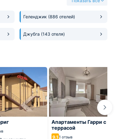
Показать все
Геленджик
(886 отелей)
Джубга
(143 отеля)
Бриг
Апартаменты Гарри с
Госте
террасой
8.3
ыв
399 
9.1
1 отзыв