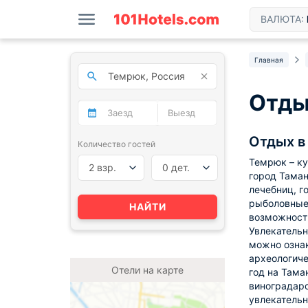
ВАЛЮТА:
Главная
Отды
Отдых в
Количество гостей
Темрюк – ку
2 взр.
0 дет.
город Таман
лечебниц, г
рыболовные 
НАЙТИ
возможность
Увлекательн
можно ознак
археологиче
Отели на карте
год на Тама
виноградарс
увлекательн