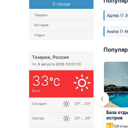
Популяр
О городе
Темрюк
Адлер
(1 
История
Анапа
(1 4
Отдых
Популяр
Темрюк, Россия
Чт, 6 августа 2026
(
15:51:14
)
33
Ясно
Сегодня
25° … 33°
дом Ар-На
База отд
остров
Отель Золотое Кольцо
Завтра
23° … 36°
ов
9.3
9.4
129 отз
10 отзывов