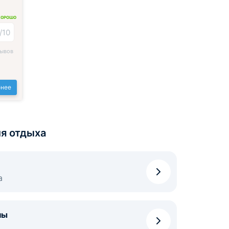
ХОРОШО
/10
зывов
нее
я отдыха
а
ны