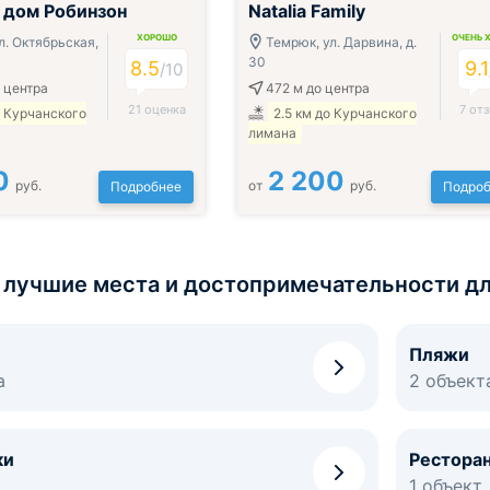
 дом Робинзон
Natalia Family
ХОРОШО
ОЧЕНЬ 
л. Октябрьская,
Темрюк, ул. Дарвина, д.
30
8.5
9.1
/10
 центра
472 м
до центра
21 оценка
7 от
о Курчанского
2.5 км до Курчанского
лимана
0
2 200
руб.
от
руб.
Подробнее
Подроб
 лучшие места и достопримечательности дл
Пляжи
а
2 объект
ки
Рестора
1 объект