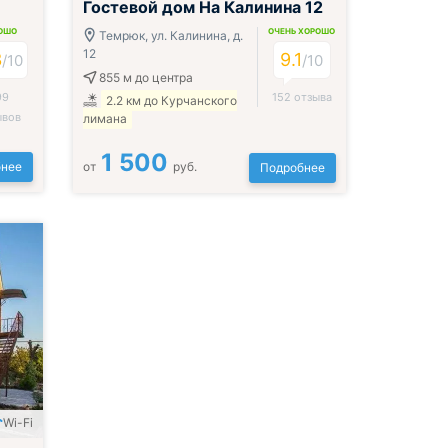
Гостевой дом На Калинина 12
ОШО
ОЧЕНЬ ХОРОШО
Темрюк, ул. Калинина, д.
12
3
9.1
/10
/10
855 м
до центра
99
152 отзыва
2.2 км до Курчанского
ывов
лимана
1 500
нее
от
руб.
Подробнее
Wi-Fi