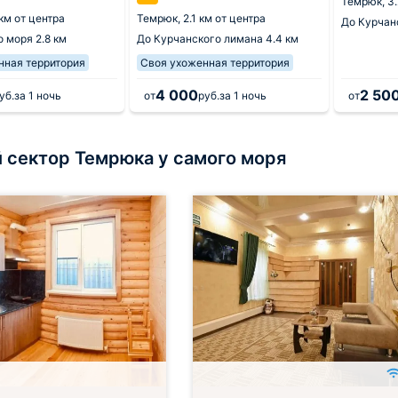
Темрюк,
3.
 км от центра
Темрюк,
2.1 км от центра
До Курчан
о моря
2.8 км
До Курчанского лимана
4.4 км
нная территория
Своя ухоженная территория
4 000
2 50
уб.
за 1 ночь
от
руб.
за 1 ночь
от
 сектор Темрюка у самого моря