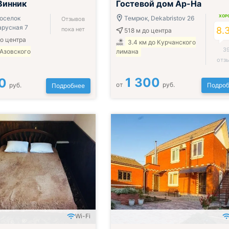
Винник
Гостевой дом Ар-На
ХОР
оселок
Темрюк, Dekabristov 26
Отзывов
русная 7
8.
пока нет
518 м
до центра
о центра
3.4 км до Курчанского
3
 Азовского
лимана
отз
1 300
0
от
руб.
руб.
Подроб
Подробнее
Wi-Fi