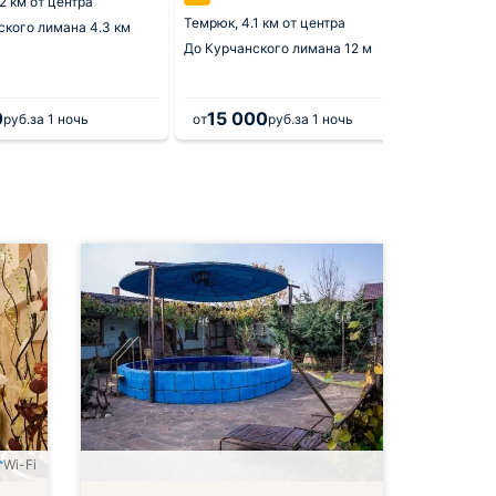
2 км от центра
Темрюк,
Темрюк,
4.1 км от центра
ского лимана
4.3 км
До Курч
До Курчанского лимана
12 м
0
15 000
1 3
руб.
за 1 ночь
от
руб.
за 1 ночь
от
Wi-Fi