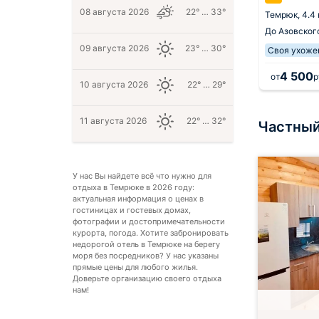
 от центра
08 августа 2026
22° … 33°
Темрюк,
4.4
Темрюк,
2.3 км от центра
го лимана
3.4 км
До Азовског
До Курчанского лимана
948 м
09 августа 2026
23° … 30°
Своя ухоже
2 300
4 500
.
за 1 ночь
от
руб.
за 1 ночь
от
р
10 августа 2026
22° … 29°
11 августа 2026
22° … 32°
Частный
У нас Вы найдете всё что нужно для
отдыха в Темрюке в 2026 году:
актуальная информация о ценах в
гостиницах и гостевых домах,
фотографии и достопримечательности
курорта, погода. Хотите забронировать
недорогой отель в Темрюке на берегу
моря без посредников? У нас указаны
прямые цены для любого жилья.
Доверьте организацию своего отдыха
нам!