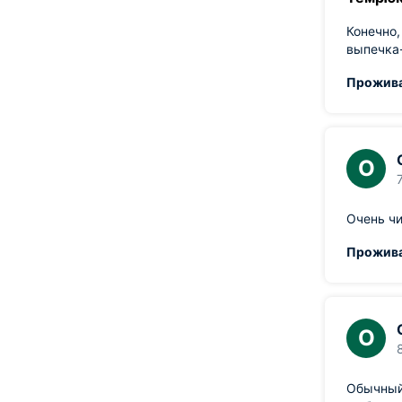
Конечно,
выпечка-
Прожива
О
Очень ч
Прожива
О
Обычный 