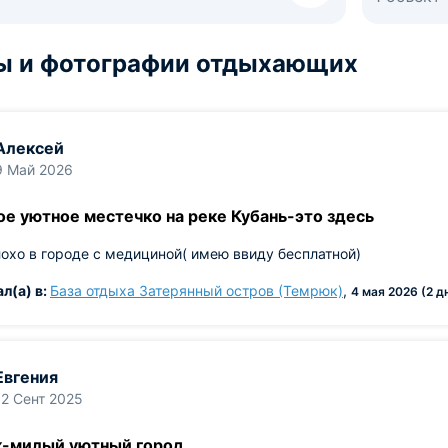
ы и фотографии отдыхающих
Алексей
9 Май 2026
ое уютное местечко на реке Кубань-это здесь
охо в городе с медициной( имею ввиду бесплатной)
л(а) в:
База отдыха Затерянный остров (Темрюк)
,
4 мая 2026 (2 д
Евгения
12 Сент 2025
-милый уютный город