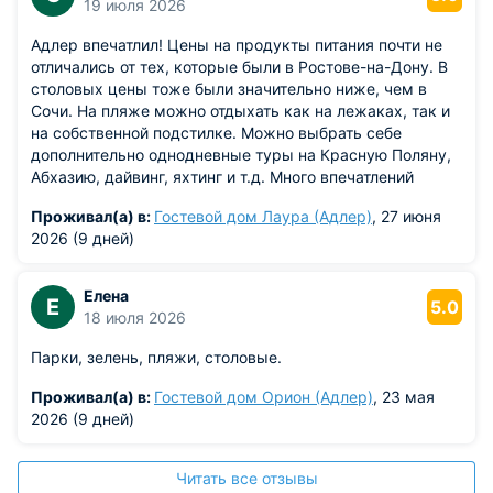
19 июля 2026
Адлер впечатлил! Цены на продукты питания почти не
отличались от тех, которые были в Ростове-на-Дону. В
столовых цены тоже были значительно ниже, чем в
Сочи. На пляже можно отдыхать как на лежаках, так и
на собственной подстилке. Можно выбрать себе
дополнительно однодневные туры на Красную Поляну,
Абхазию, дайвинг, яхтинг и т.д. Много впечатлений
оставила поездка на Красную Поляну, подьем по
Проживал(а) в:
Гостевой дом Лаура (Адлер)
, 27 июня
канатной дороге на снежную вершину горы
2026 (9 дней)
Аибга..Также заехали мы и в Олимпийский парк с
поющими фонтанами.... А если нужно сьездить в Сочи,
не нужно даже ехать на жд Вокзал, из Адлера до Сочи
Елена
Е
5.0
курсируют автобусы достаточно часто... На обратном
18 июля 2026
пути я наконец оценила жд вокзал... Благодаря
проведению здесь Олимпиады, жд.вокзал отстроили
Парки, зелень, пляжи, столовые.
новый, с современным дизайном. Вокзал оказался не
только красивым, но и очень удобным. Мне не
Проживал(а) в:
Гостевой дом Орион (Адлер)
, 23 мая
пришлось нигде нести чемодан в руках, благодаря
2026 (9 дней)
системе эскалаторов просто спустилась с вещами к
самому поезду...
Читать все отзывы