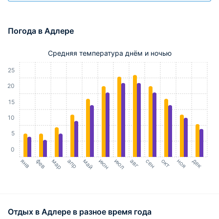
Погода в Адлере
Средняя температура днём и ночью
30
25
20
15
10
5
0
янв
фев
мар
апр
май
июн
июл
авг
сен
окт
ноя
дек
Отдых в Адлере в разное время года