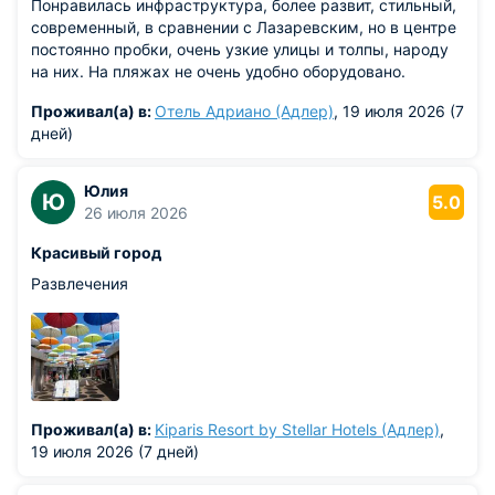
Понравилась инфраструктура, более развит, стильный,
принимает международный аэропорт Сочи,
современный, в сравнении с Лазаревским, но в центре
расположенный прямо в Адлерском районе. Сюда
постоянно пробки, очень узкие улицы и толпы, народу
ежедневно прибывают самолеты со всей России. Чтобы
на них. На пляжах не очень удобно оборудовано.
найти выгодные билеты, бронируйте их за несколько
месяцев до вылета.
Проживал(а) в:
Отель Адриано (Адлер)
, 19 июля 2026 (7
дней)
Железнодорожный транспорт
Поезда дальнего следования прибывают на современный
Юлия
Ю
5.0
ж/д вокзал Адлера. Фирменные двухэтажные составы из
26 июля 2026
столицы доезжают до места менее чем за сутки. Из
соседних регионов и Краснодара удобнее всего ехать на
Красивый город
скоростной электричке — это займет 5–6 часов без
Развлечения
автомобильных пробок.
Адлер — универсальный курорт для пляжного отдыха,
экскурсий в горы и ярких развлечений. Главное —
планировать поездку заранее. Бронируйте комфортные
отели в Адлере у моря или уютные апартаменты в центре
Адлера на сайте 101Hotels!
Проживал(а) в:
Kiparis Resort by Stellar Hotels (Адлер)
,
19 июля 2026 (7 дней)