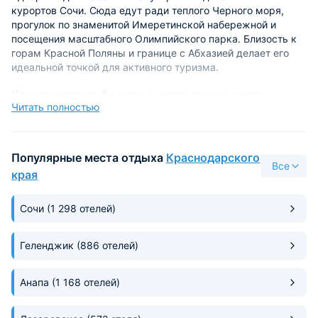
курортов Сочи. Сюда едут ради теплого Черного моря,
прогулок по знаменитой Имеретинской набережной и
посещения масштабного Олимпийского парка. Близость к
горам Красной Поляны и границе с Абхазией делает его
идеальной точкой для активного туризма.
Какая погода в Адлере и когда лучше ехать
Читать полностью
отдыхать?
Лучшее время для отдыха в Адлере — период с июня по
октябрь, когда погода идеальна для пляжного и
Популярные места отдыха
Краснодарского
экскурсионного туризма.
Все
края
Особенности климата и сезоны
Сочи
(1 298 отелей)
Субтропический климат курорта обеспечивает мягкую
зиму и жаркое лето, поэтому отдых в Адлере актуален
круглый год. Однако полноценный купальный сезон на
Геленджик
(886 отелей)
побережье стартует в июне, когда температура воды в
Черном море прогревается до комфортных +21…+23 °C.
Анапа
(1 168 отелей)
Пик тепла и максимальный наплыв туристов приходятся на
июль и август. В эти месяцы погода в Адлере стабильно