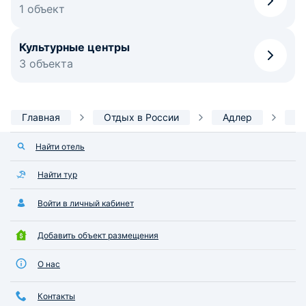
1 объект
Культурные центры
3 объекта
Главная
Отдых в России
Адлер
Д
Найти отель
Найти тур
Войти в личный кабинет
Добавить объект размещения
О нас
Контакты