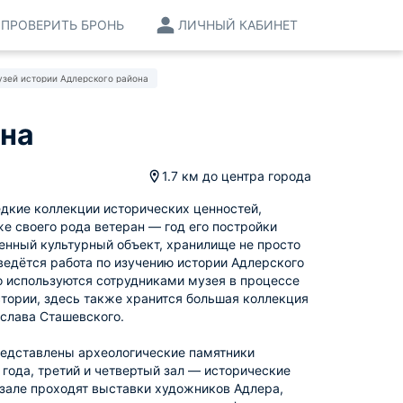
ПРОВЕРИТЬ БРОНЬ
ЛИЧНЫЙ КАБИНЕТ
зей истории Адлерского района
она
1.7 км
до центра города
едкие коллекции исторических ценностей,
е своего рода ветеран — год его постройки
 ценный культурный объект, хранилище не просто
ведётся работа по изучению истории Адлерского
о используются сотрудниками музея в процессе
стории, здесь также хранится большая коллекция
слава Сташевского.
представлены археологические памятники
 года, третий и четвертый зал — исторические
 зале проходят выставки художников Адлера,