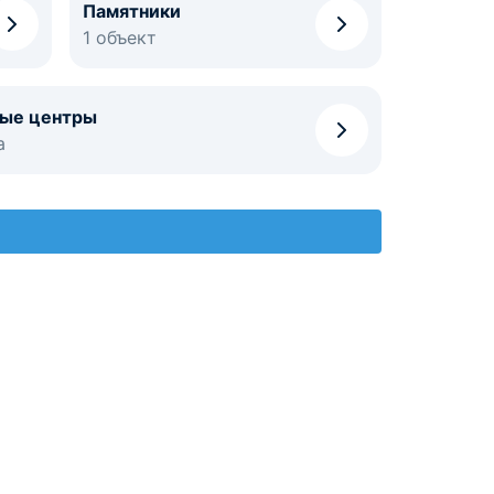
Памятники
1 объект
ные центры
а