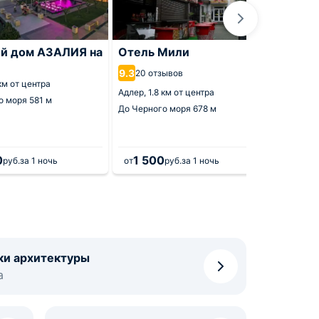
ой дом АЗАЛИЯ на
Отель Мили
Госте
9.3
8.9
20 отзывов
155 
 км от центра
Адлер,
1.8 км от центра
Адлер,
1
о моря
581 м
До Черного моря
678 м
До Черн
0
1 500
1 2
руб.
за 1 ночь
от
руб.
за 1 ночь
от
ки архитектуры
а