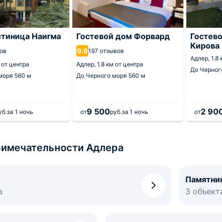
тиница Наигма
Гостевой дом Форвард
Гостев
Кирова
9.6
ов
197 отзывов
Адлер,
1.8
м от центра
Адлер,
1.8 км от центра
До Черног
 моря
560 м
До Черного моря
560 м
9 500
2 90
уб.
за 1 ночь
от
руб.
за 1 ночь
от
имечательности Адлера
Памятни
а
3 объект