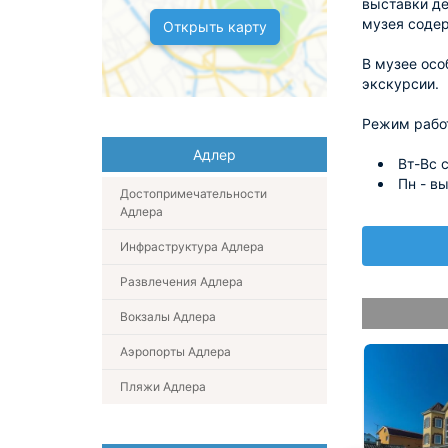
выставки д
музея содер
Открыть карту
В музее осо
экскурсии.
Режим рабо
Адлер
Вт-Вс 
Пн - в
Достопримечательности
Адлера
Инфраструктура Адлера
Развлечения Адлера
Вокзалы Адлера
Аэропорты Адлера
Пляжи Адлера