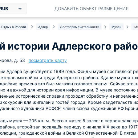
RUB
ДОБАВИТЬ ОБЪЕКТ РАЗМЕЩЕНИЯ
Отдых в России
Адлер
Достопримечательности
Музеи
Му
й истории Адлерского рай
ирова, д. 53
посмотреть карту
ии Адлера существует с 1989 года. Фонды музея составляют р
етеранами войны и труда Адлерского района. Здание музея тож
е далёкие времена это был магазин готового платья. Сейчас это
 но и важной для истории края информации. В музее постоянно 
денные исторические справки проходят обработку и непременн
экскурсий для жителей и гостей города. Кроме свидетельств и
уженного художника РСФСР, члена союза художников РФ Брони
дь музея — 205 кв. м. Всего в музее 5 залов: в первом зале 
района, второй зал посвящён периоду с начала XIX века до 1917
олюции, гражданской войны и Великой Отечественной. В пятом