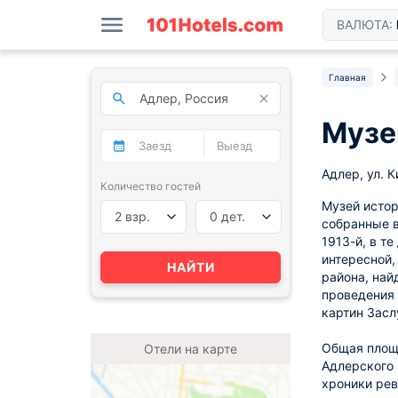
ВАЛЮТА:
Главная
Музе
Адлер, ул. К
Количество гостей
Музей истор
2 взр.
0 дет.
собранные в
1913-й, в т
интересной,
НАЙТИ
района, най
проведения 
картин Засл
Общая площа
Отели на карте
Адлерского 
хроники рев