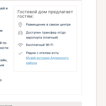
шей и
Гостевой дом предлагает
гостям:
Размещение в самом центре
ым
Доступен трансфер от/до
аэропорта (платный)
й по
Бесплатный Wi-Fi
ности
Рядом с отелем есть:
Музей истории Адлерского
сейн,
района
ным
о