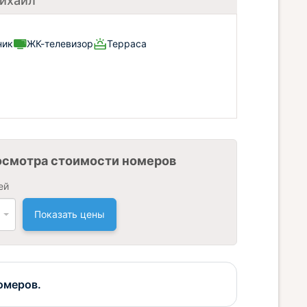
Михаил
ник
ЖК-телевизор
Терраса
осмотра стоимости номеров
ей
Показать цены
омеров.