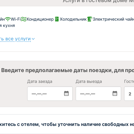
Услуги в гостевом доме 
йн
Wi-Fi
Кондиционер
Холодильник
Электрический чай
я кухня
ь все услуги
Введите предполагаемые даты поездки, для пр
Дата заезда
Дата выезда
Гост
—.—.—
—.—.—
2
итесь с отелем, чтобы уточнить наличие свободных н