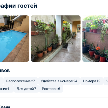
афии гостей
ывов
8
Расположение
27
Удобства в номере
24
Номера
19
ание
11
Для детей
7
Ресторан
6
Елена