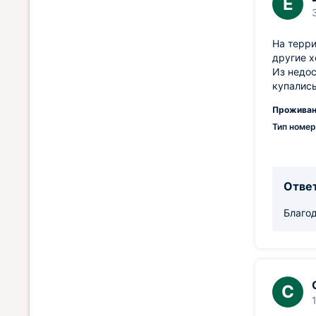
Е
На терри
другие х
Из недос
купались
Проживан
Тип номер
Ответ
Благо
С