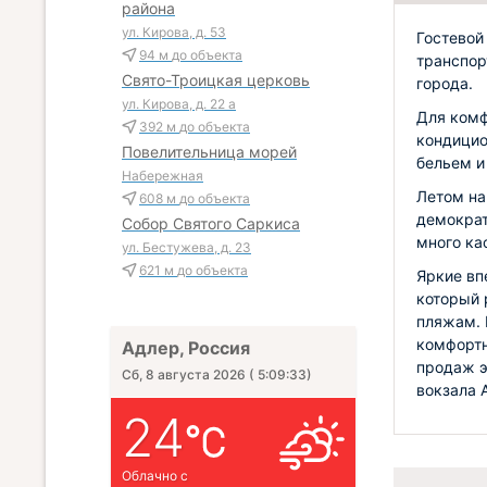
района
ул. Кирова, д. 53
Гостевой
94 м
до объекта
транспор
Свято-Троицкая церковь
города.
ул. Кирова, д. 22 а
Для комф
392 м
до объекта
кондицио
Повелительница морей
бельем и
Набережная
Летом на
608 м
до объекта
демократ
Собор Святого Саркиса
много ка
ул. Бестужева, д. 23
621 м
до объекта
Яркие вп
который 
пляжам. 
комфортн
Адлер, Россия
продаж э
Сб, 8 августа 2026
(
5:09:35
)
вокзала А
24
Облачно с