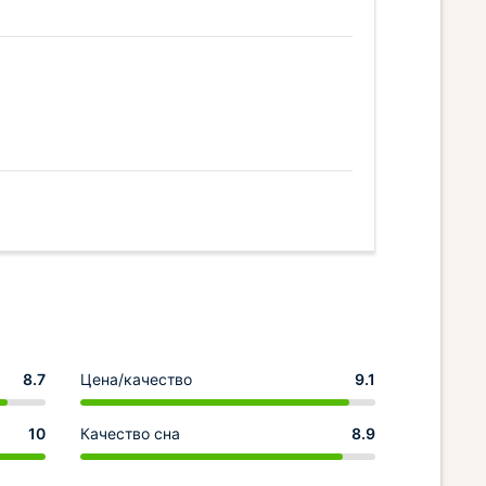
8.7
Цена/качество
9.1
10
Качество сна
8.9