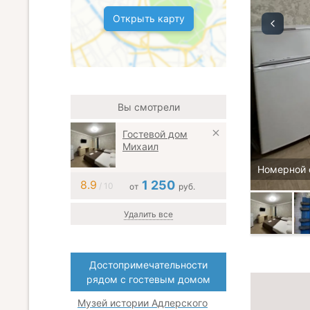
Открыть карту
Вы смотрели
Гостевой дом
Михаил
Номерной 
8.9
1 250
/ 10
от
руб.
Удалить все
Достопримечательности
рядом с гостевым домом
Музей истории Адлерского