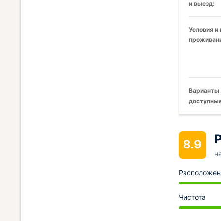
и выезд:
Условия и
проживани
Варианты 
доступные
Р
8.9
н
Расположен
Чистота