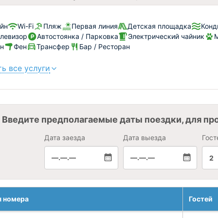
йн
Wi-Fi
Пляж
Первая линия
Детская площадка
Конд
левизор
Автостоянка / Парковка
Электрический чайник
М
н
Фен
Трансфер
Бар / Ресторан
ь все услуги
Введите предполагаемые даты поездки, для пр
Дата заезда
Дата выезда
Гост
—.—.—
—.—.—
2
я номера
Гостей