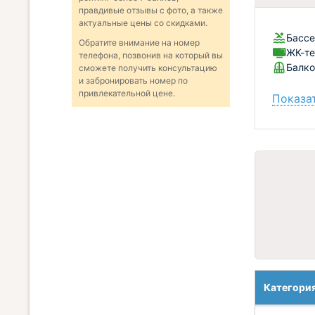
правдивые отзывы с фото, а также
актуальные цены со скидками.
Бассе
Обратите внимание на номер
ЖК-те
телефона, позвонив на который вы
Балко
сможете получить консультацию
и забронировать номер по
привлекательной цене.
Показат
Категори