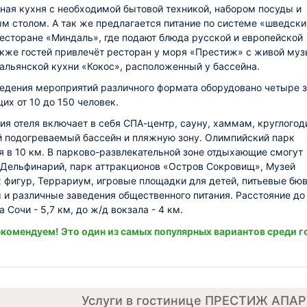
ная кухня с необходимой бытовой техникой, набором посуды и
м столом. А так же предлагается питание по системе «шведски
ресторане «Миндаль», где подают блюда русской и европейской
акже гостей привлечёт ресторан у моря «Престиж» с живой му
тальянской кухни «Кокос», расположенный у бассейна.
едения мероприятий различного формата оборудовано четыре з
х от 10 до 150 человек.
ия отеля включает в себя СПА-центр, сауну, хаммам, круглого
 подогреваемый бассейн и пляжную зону. Олимпийский парк
я в 10 км. В парково-развлекательной зоне отдыхающие смогут
 Дельфинарий, парк аттракционов «Остров Сокровищ», Музей
 фигур, Террариум, игровые площадки для детей, питьевые бю
 и различные заведения общественного питания. Расстояние до
 Сочи - 5,7 км, до ж/д вокзала - 4 км.
комендуем! Это один из самых популярных вариантов среди г
Услуги в гостинице ПРЕСТИЖ АПА