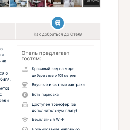
130 фото
Как добраться до Отеля
то
Отель предлагает
ным
гостям:
 на
я
Красивый вид на море
ся о
до берега всего 109 метров
биля.
Вкусные и сытные завтраки
ентов
с
Есть парковка
реди
Доступен трансфер (за
дополнительную плату)
Бесплатный Wi-Fi
Бронирование напрямую