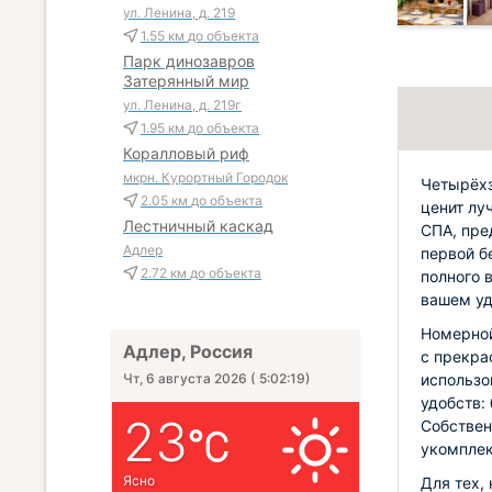
ул. Ленина, д. 219
1.55 км
до объекта
Парк динозавров
Затерянный мир
ул. Ленина, д. 219г
1.95 км
до объекта
Коралловый риф
мкрн. Курортный Городок
Четырёхз
2.05 км
до объекта
ценит лу
Лестничный каскад
СПА, пре
Адлер
первой б
2.72 км
до объекта
полного 
вашем уд
Номерной
Адлер, Россия
с прекра
использо
Чт, 6 августа 2026
(
5:02:20
)
удобств: 
23
Собствен
укомплек
Ясно
Для тех,