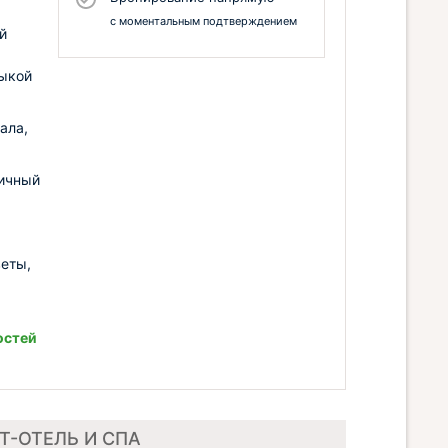
с моментальным подтверждением
й
зыкой
ала,
дичный
веты,
остей
РТ-ОТЕЛЬ И СПА