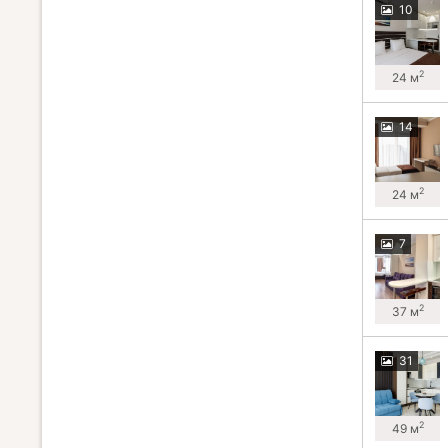
10
2
24 м
14
2
24 м
7
2
37 м
31
2
49 м