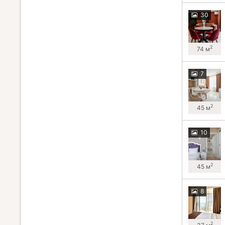
30
2
74 м
7
2
45 м
10
2
45 м
8
2