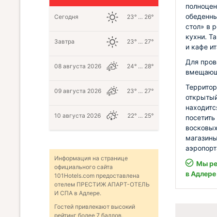
полноцен
обеденны
Сегодня
23° … 26°
стол» в 
кухни. Т
Завтра
23° … 27°
и кафе и
Для пров
08 августа 2026
24° … 28°
вмещающи
Территор
09 августа 2026
23° … 27°
открытый
находитс
10 августа 2026
22° … 25°
посетить
восковых
магазины
аэропорта
Информация на странице
Мы ре
официального сайта
в Адлере
101Hotels.com предоставлена
отелем ПРЕСТИЖ АПАРТ-ОТЕЛЬ
И СПА в Адлере.
Гостей привлекают высокий
рейтинг более 7 баллов,