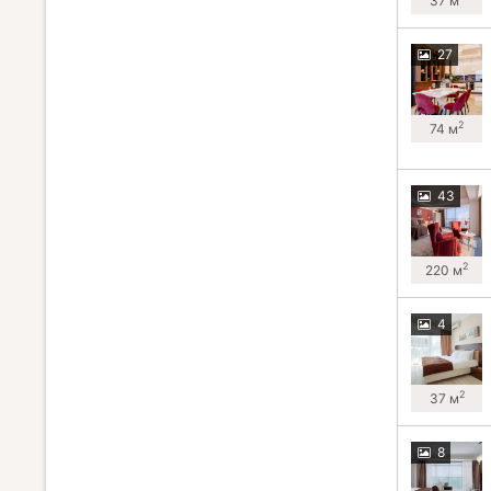
37 м
27
2
74 м
43
2
220 м
4
2
37 м
8