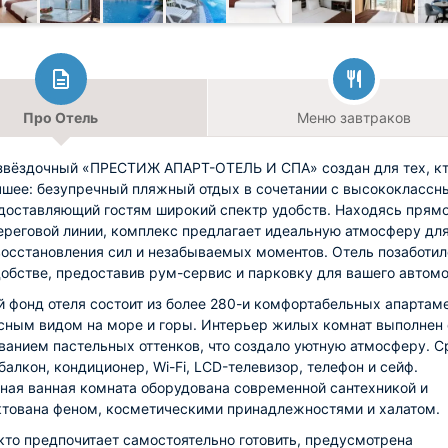
Про Отель
Меню завтраков
вёздочный «ПРЕСТИЖ АПАРТ-ОТЕЛЬ И СПА» создан для тех, к
чшее: безупречный пляжный отдых в сочетании с высококласс
доставляющий гостям широкий спектр удобств. Находясь прямо
ереговой линии, комплекс предлагает идеальную атмосферу дл
восстановления сил и незабываемых моментов. Отель позаботил
обстве, предоставив рум-сервис и парковку для вашего автомо
 фонд отеля состоит из более 280-и комфортабельных апартам
сным видом на море и горы. Интерьер жилых комнат выполнен 
ванием пастельных оттенков, что создало уютную атмосферу. С
балкон, кондиционер, Wi-Fi, LCD-телевизор, телефон и сейф.
ная ванная комната оборудована современной сантехникой и
тована феном, косметическими принадлежностями и халатом.
 кто предпочитает самостоятельно готовить, предусмотрена