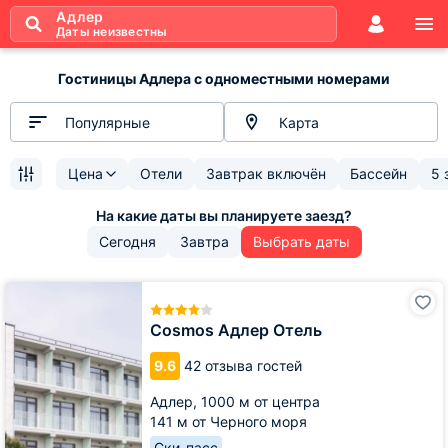
Адлер
Даты неизвестны
Гостиницы Адлера с одноместными номерами
Популярные
Карта
Цена
Отели
Завтрак включён
Бассейн
5 
Сегодня
Завтра
Выбрать даты
Cosmos
Адлер
Отель
Cosmos Адлер Отель
9.6
42 отзыва гостей
Адлер,
1000 м от центра
141 м от Черного моря
Ски-пасс