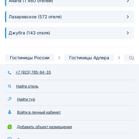
Анапа
(1 460 отелей)
теннис. В общем я осталась в
восторге если будет возможность
Лазаревское
вернусь сюда снова.
(572 отеля)
Джубга
(143 отеля)
Гостиницы России
Гостиницы Адлера
Одн
+7 (923) 785-64-35
Найти отель
Найти тур
Войти в личный кабинет
Добавить объект размещения