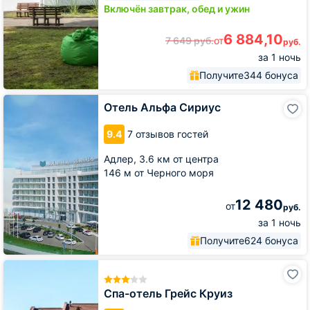
Включён завтрак, обед и ужин
6 884,10
7 649
руб.
от
руб.
за 1 ночь
Получите
344 бонуса
Отель
Отель Альфа Сириус
Альфа
Сириус
9.4
7 отзывов гостей
Адлер,
3.6 км от центра
146 м от Черного моря
12 480
от
руб.
за 1 ночь
Получите
624 бонуса
Спа-
отель
Грейс
Спа-отель Грейс Круиз
Круиз