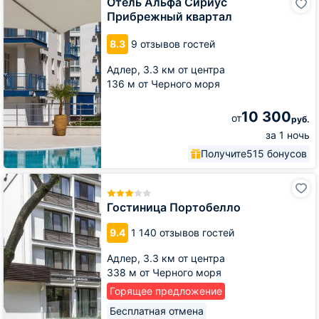
Отель Альфа Сириус
Альфа
Прибрежный квартал
Сириус
Прибрежный
8.3
9 отзывов гостей
квартал
Адлер,
3.3 км от центра
136 м от Черного моря
10 300
от
руб.
за 1 ночь
Получите
515 бонусов
Гостиница
Портобелло
Гостиница Портобелло
9.4
1 140 отзывов гостей
Адлер,
3.3 км от центра
338 м от Черного моря
Горящее предложение
Бесплатная отмена