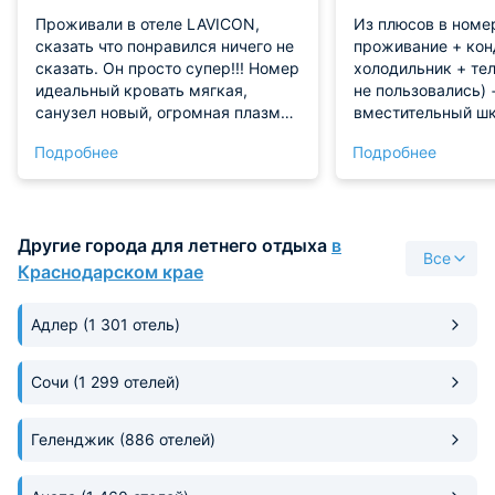
Проживали в отеле LAVICON,
Из плюсов в номер
сказать что понравился ничего не
проживание + кон
сказать. Он просто супер!!! Номер
холодильник + телевизор(мы им
идеальный кровать мягкая,
не пользовались) 
санузел новый, огромная плазма
вместительный ш
на стене, а балкон это отдельный
прикроватные тум
Подробнее
Подробнее
восторг стеклянный с очень
свободные розетки 
красивым видом на парк. У нас
плюсов гостевого 
был номер с видом на город но
отдыха во дворе +
все равно было видно море.
отдыха на этаже +
Другие города для летнего отдыха
в
Уборка номера каждый день.
на этаж(нам хвата
Все
Расположение гостиницы
Краснодарском крае
идеальное самый центр рядом
море в метрах 50(есть
Адлер
(1 301 отель)
собственный пляж с лежаками),
рынок, магазины, перекресток,
океанариум, и дельфинарий и т.д.
Сочи
(1 299 отелей)
На территорий огромный бассейн
в котором проводят аквааэробику
Геленджик
(886 отелей)
и игры с детьми. На территории
можно позаниматься спортом
поиграть в большой и малый