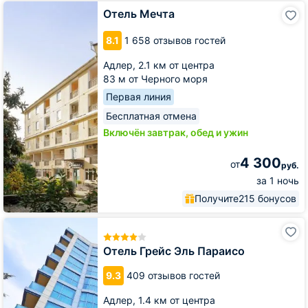
Отель
Отель Мечта
Мечта
8.1
1 658 отзывов гостей
Адлер,
2.1 км от центра
83 м от Черного моря
Первая линия
Бесплатная отмена
Включён завтрак, обед и ужин
4 300
от
руб.
за 1 ночь
Получите
215 бонусов
Отель
Грейс
Эль
Отель Грейс Эль Параисо
Параисо
9.3
409 отзывов гостей
Адлер,
1.4 км от центра