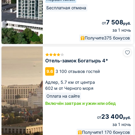
Бесплатная отмена
7 508
от
руб.
за 1 ночь
Получите
375 бонусов
Отель-
замок
Богатырь
Отель-замок Богатырь 4*
4*
9.6
3 100 отзывов гостей
Адлер,
5.7 км от центра
602 м от Черного моря
Оплата на сайте
Включён завтрак и ужин или обед
23 400
от
руб.
за 1 ночь
Получите
1 170 бонусов