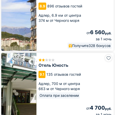
8.9
896 отзывов гостей
Адлер,
6.9 км от центра
374 м от Черного моря
6 560
от
руб.
за 1 ночь
Получите
328 бонусов
Отель
Юность
Отель Юность
9.1
135 отзывов гостей
Адлер,
700 м от центра
663 м от Черного моря
Оплата при заселении
4 700
от
руб.
за 1 ночь