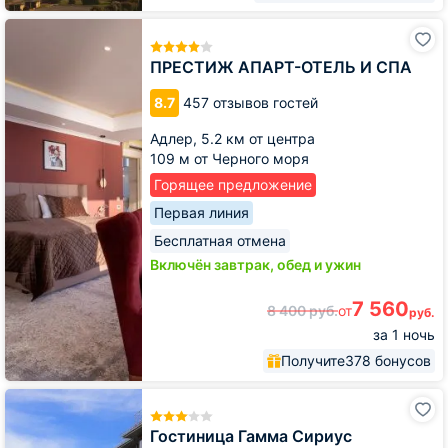
ПРЕСТИЖ
АПАРТ-
ОТЕЛЬ
ПРЕСТИЖ АПАРТ-ОТЕЛЬ И СПА
И
СПА
8.7
457 отзывов гостей
Адлер,
5.2 км от центра
109 м от Черного моря
Горящее предложение
Первая линия
Бесплатная отмена
Включён завтрак, обед и ужин
7 560
8 400
руб.
от
руб.
за 1 ночь
Получите
378 бонусов
Гостиница
Гамма
Сириус
Гостиница Гамма Сириус