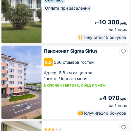
Оплата при заселении
10 300
от
руб.
за 1 ночь
Получите
515 бонусов
Пансионат
Пансионат Sigma Sirius
Sigma
Sirius
8.9
560 отзывов гостей
Адлер,
6.8 км от центра
1 км от Черного моря
Включён завтрак, обед и ужин
4 970
от
руб.
за 1 ночь
Получите
249 бонусов
Курортный
отель