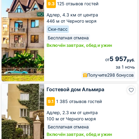
9.3
125 отзывов гостей
Адлер,
4.3 км от центра
446 м от Черного моря
Ски-пасс
Бесплатная отмена
Включён завтрак, обед и ужин
5 957
от
руб.
за 1 ночь
Получите
298 бонусов
Гостевой
Гостевой дом Альмира
дом
Альмира
9.1
1 385 отзывов гостей
Адлер,
2.3 км от центра
100 м от Черного моря
Бесплатная отмена
Включён завтрак, обед и ужин