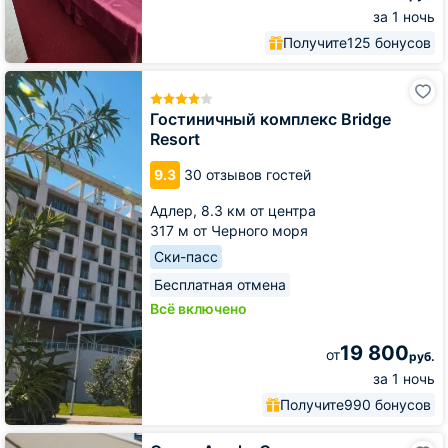
за 1 ночь
Получите
125 бонусов
Гостиничный
комплекс
Bridge
Гостиничный комплекс Bridge
Resort
Resort
9.3
30 отзывов гостей
Адлер,
8.3 км от центра
317 м от Черного моря
Ски-пасс
Бесплатная отмена
Всё включено
19 800
от
руб.
за 1 ночь
Получите
990 бонусов
Отель