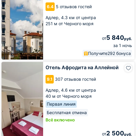
Заповедный
6.4
5 отзывов гостей
квартал
Адлер,
4.3 км от центра
251 м от Черного моря
5 840
от
руб.
за 1 ночь
Получите
292 бонуса
Отель
Отель Афродита на Аллейной
Афродита
на
9.1
307 отзывов гостей
Аллейной
Адлер,
4.6 км от центра
40 м от Черного моря
Первая линия
Бесплатная отмена
Всё включено
2 500
от
руб.