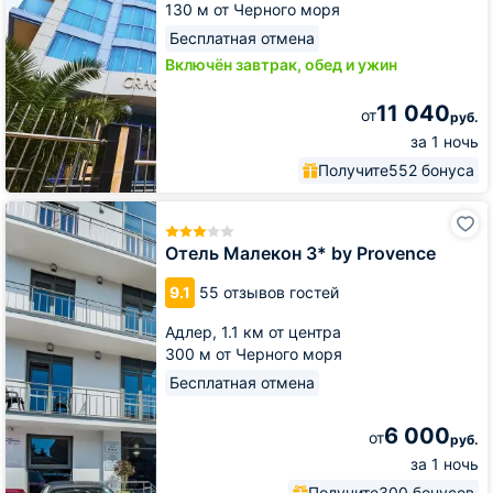
130 м от Черного моря
Бесплатная отмена
Включён завтрак, обед и ужин
11 040
от
руб.
за 1 ночь
Получите
552 бонуса
Отель
Малекон
3*
Отель Малекон 3* by Provence
by
Provence
9.1
55 отзывов гостей
Адлер,
1.1 км от центра
300 м от Черного моря
Бесплатная отмена
6 000
от
руб.
за 1 ночь
Получите
300 бонусов