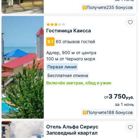
Получите
235 бонусов
Гостиница
Каисса
Гостиница Каисса
9.1
60 отзывов гостей
Адлер,
900 м от центра
100 м от Черного моря
Первая линия
Бесплатная отмена
Включён завтрак, обед и ужин
3 750
от
руб.
за 1 ночь
Получите
188 бонусов
Отель
Отель Альфа Сириус
Альфа
Заповедный квартал
Сириус