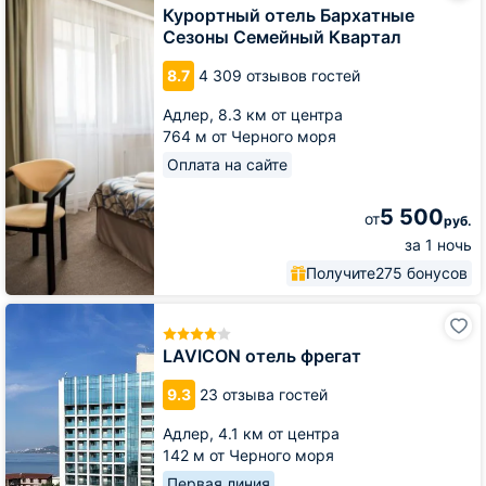
Бархатные
Курортный отель Бархатные
Сезоны
Сезоны Семейный Квартал
Семейный
Квартал
8.7
4 309 отзывов гостей
Адлер,
8.3 км от центра
764 м от Черного моря
Оплата на сайте
5 500
от
руб.
за 1 ночь
Получите
275 бонусов
LAVICON
отель
фрегат
LAVICON отель фрегат
9.3
23 отзыва гостей
Адлер,
4.1 км от центра
142 м от Черного моря
Первая линия