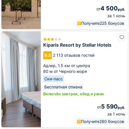
4 500
от
руб.
за 1 ночь
Получите
225 бонусов
Kiparis
Resort
by
Kiparis Resort by Stellar Hotels
Stellar
Hotels
9.3
2 113 отзывов гостей
Адлер,
1.5 км от центра
80 м от Черного моря
Ски-пасс
Бесплатная отмена
Включён завтрак, обед и ужин
5 590
от
руб.
за 1 ночь
Получите
280 бонусов