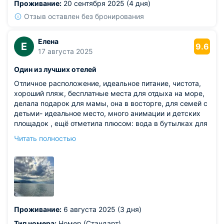
Проживание:
20 сентября 2025 (4 дня)
Отзыв оставлен без бронирования
Елена
Е
9.6
17 августа 2025
Один из лучших отелей
Отличное расположение, идеальное питание, чистота,
хороший пляж, бесплатные места для отдыха на море,
делала подарок для мамы, она в восторге, для семей с
детьми- идеальное место, много анимации и детских
площадок , ещё отметила плюсом: вода в бутылках для
питья в неограниченном количестве, на рецепции
Читать полностью
всегда стоят емкости с лимонной и огуречной водой
Из недостатков: был запах туалета в ванной комнате,
думаю это проблема с канализацией и когда мы
приехали в 18.00 на рецепции закончилась лимонная и
огуречная вода, спросив у персонала, вы нальёте воду,
ответ был положительный, но воду нам так никто и не
предложил
Проживание:
6 августа 2025 (3 дня)
Тип номера:
Номер (Стандарт)