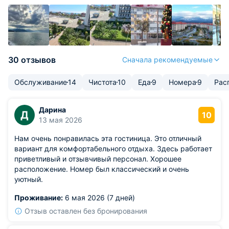
30 отзывов
Сначала рекомендуемые
Обслуживание
14
Чистота
10
Еда
9
Номера
9
Рас
Дарина
Д
10
13 мая 2026
Нам очень понравилась эта гостиница. Это отличный
вариант для комфортабельного отдыха. Здесь работает
приветливый и отзывчивый персонал. Хорошее
расположение. Номер был классический и очень
уютный.
Проживание:
6 мая 2026 (7 дней)
Отзыв оставлен без бронирования