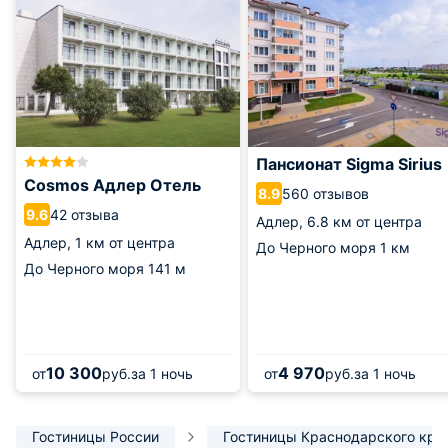
Пансионат Sigma Sirius
Cosmos Адлер Отель
560 отзывов
8.9
42 отзыва
9.6
Адлер,
6.8 км от центра
Адлер,
1 км от центра
До Черного моря
1 км
До Черного моря
141 м
10 300
4 970
от
руб.
за 1 ночь
от
руб.
за 1 ночь
Гостиницы России
Гостиницы Краснодарского кра