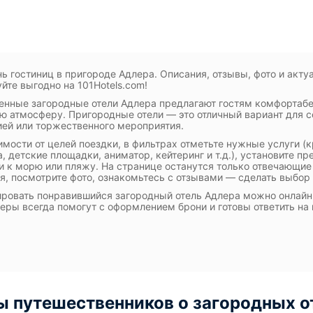
ь гостиниц в пригороде Адлера. Описания, отзывы, фото и акту
йте выгодно на 101Hotels.com!
нные загородные отели Адлера предлагают гостям комфортабе
ю атмосферу. Пригородные отели — это отличный вариант для с
ей или торжественного мероприятия.
имости от целей поездки, в фильтрах отметьте нужные услуги (
, детские площадки, аниматор, кейтеринг и т.д.), установите пр
и к морю или пляжу. На странице останутся только отвечающие
я, посмотрите фото, ознакомьтесь с отзывами — сделать выбор
ровать понравившийся загородный отель Адлера можно онлайн (
ры всегда помогут с оформлением брони и готовы ответить на
 путешественников о загородных о