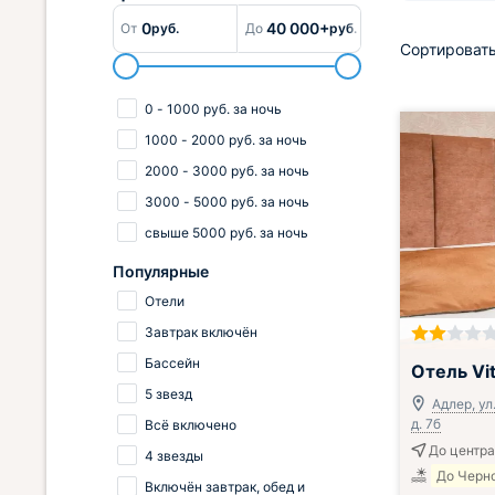
0
40 000+
От
руб.
До
руб.
Сортировать
0
-
1000
руб.
за ночь
1000
-
2000
руб.
за ночь
2000
-
3000
руб.
за ночь
3000
-
5000
руб.
за ночь
свыше
5000
руб.
за ночь
Популярные
Отели
Завтрак включён
Включён завтр
Бассейн
Отель Vi
5 звезд
Адлер, ул
д. 7б
Всё включено
До центра
4 звезды
До Черно
Включён завтрак, обед и