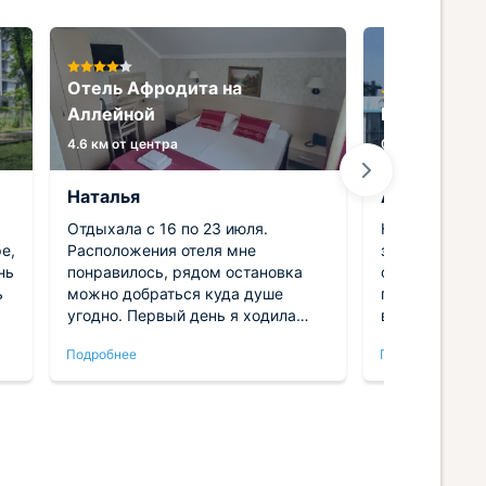
Отель Афродита на
Аллейной
Гостиница 
4.6 км от центра
0.4 км от центр
Наталья
Алина
Отдыхала с 16 по 23 июля.
Классная гос
е,
Расположения отеля мне
здесь с муж
нь
понравилось, рядом остановка
отпуск. Для 
ь
можно добраться куда душе
проживания и
угодно. Первый день я ходила
все имеется.
пешком узнала город еще лучше!
приветливый 
Подробнее
Подробнее
В отеле все опрятно, чисто!
отдыха у нас 
положительны
воспоминания