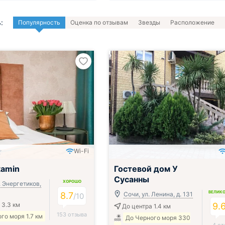
:
Популярность
Оценка по отзывам
Звезды
Расположение
Wi-Fi
ак, обед и ужин
tamin
Гостевой дом У
Сусанны
ХОРОШО
. Энергетиков,
ВЕЛИК
8.7
Сочи, ул. Ленина, д. 131
/
10
 3.3 км
9.
До центра 1.4 км
153 отзыва
го моря 1.7 км
До Черного моря 330