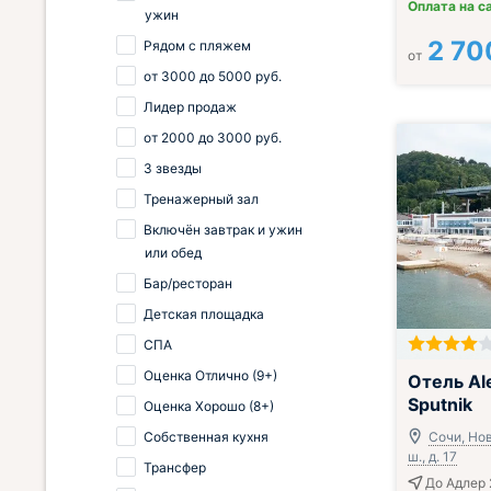
Оплата на с
ужин
2 70
Рядом с пляжем
от
от
3000
до
5000
руб.
Лидер продаж
от
2000
до
3000
руб.
3 звезды
Тренажерный зал
Включён завтрак и ужин
или обед
Бар/ресторан
Детская площадка
СПА
Всё включено
Оценка Отлично (9+)
Отель Al
Sputnik
Оценка Хорошо (8+)
Собственная кухня
Сочи, Но
ш., д. 17
Трансфер
До Адлер 