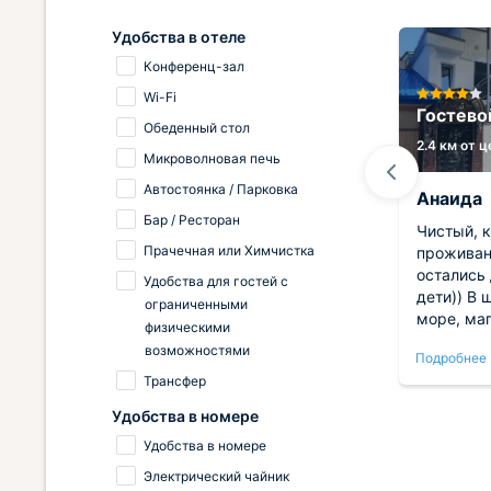
Удобства в отеле
Конференц-зал
Wi-Fi
Гостевой дом Дядя Степа
Гостево
Обеденный стол
2.9 км от центра
2.4 км от 
Микроволновая печь
Автостоянка / Парковка
Ольга
Анаида
Бар / Ресторан
Гранат
Всем привет! Отдыхали с 5 по 11
Чистый, 
Прачечная или Химчистка
аше
июля 2026год . Прекрасный
проживан
гостевой дом! Чисто , комфортно,
остались
Удобства для гостей с
л.
постельное белье белоснежное,
дети)) В 
ограниченными
номер убирали , полотенца
море, маг
физическими
на
меняли . Снимали апартаменты,
и рестора
возможностями
Подробнее
Подробнее
орный
поэтому завтракали в номере ,
Ремонт в
Трансфер
ной
очень удобно, чайник , посуда -
гостепри
мым:
всё есть . Хозяева очень
вернёмся
Удобства в номере
доброжелательные и
Удобства в номере
гостеприимные. Отель находится
ем
на горе , но дорогая на пляж
Электрический чайник