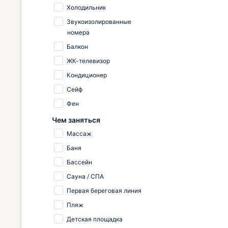
 с
живописная, красивая и не
Холодильник
ря
скучная . Рядом с отелем есть
пятерочка, много кафе и
Звукоизолированные
ь и
столовых- везде вкусно ! Теплый
номера
есяти
бассейн, шикарная смотровая
Балкон
вая с
площадка! Вид с балкона
ЖК-телевизор
потрясающий
Кондиционер
ось.
Сейф
анат.
Фен
Чем заняться
Массаж
Баня
Бассейн
Сауна / СПА
Первая береговая линия
Пляж
Детская площадка