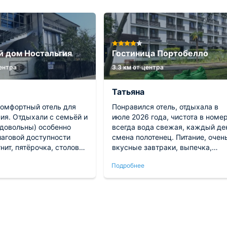
й дом Ностальгия
Гостиница Портобелло
центра
3.3 км от центра
Татьяна
комфортный отель для
Понравился отель, отдыхала в
ия. Отдыхали с семьёй и
июле 2026 года, чистота в номер
 довольны) особенно
всегда вода свежая, каждый де
шаговой доступности
смена полотенец. Питание, очен
нит, пятёрочка, столовая
вкусные завтраки, выпечка,
н с сушами и роллами .
овощи, большое разнообразие.
Подробнее
 номере свежий, хозяин
имный, обязательно
 в следующем году