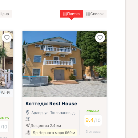
Цена
Плитка
Список
Wi-Fi
Коттедж Rest House
ОТЛИЧНО
Адлер, ул. Тюльпанов, д.
4г
ОЛЕПНО
9.4
/
10
6
До центра 2.4 км
/
10
3 отзыва
До Черного моря 969 м