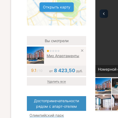
Открыть карту
Вы смотрели
Мио Апартаменты
Номерной 
9.1
8 423,50
/ 10
от
руб.
Удалить все
Достопримечательности
рядом с апарт-отелем
Олимпийский парк