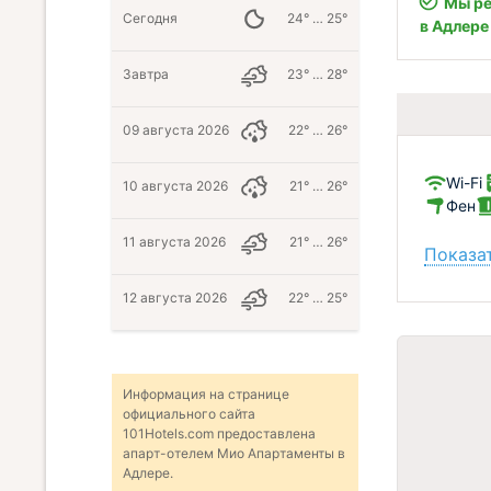
Мы ре
Сегодня
24° … 25°
в Адлере
Завтра
23° … 28°
09 августа 2026
22° … 26°
Wi-Fi
10 августа 2026
21° … 26°
Фен
11 августа 2026
21° … 26°
Показат
12 августа 2026
22° … 25°
Информация на странице
официального сайта
101Hotels.com предоставлена
апарт-отелем Мио Апартаменты в
Адлере.