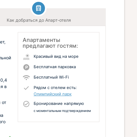
Как добраться до Апарт-отеля
Апартаменты
ет,
предлагают гостям:
Красивый вид на море
льной
Бесплатная парковка
Бесплатный Wi-Fi
 0,4
я в
Рядом с отелем есть:
Олимпийский парк
 от
Бронирование напрямую
с моментальным подтверждением
на
ого