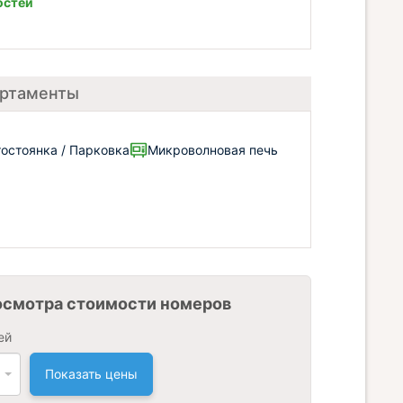
остей
артаменты
остоянка / Парковка
Микроволновая печь
осмотра стоимости номеров
ей
Показать цены