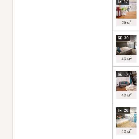
17
2
25 м
30
2
40 м
16
2
40 м
26
2
40 м