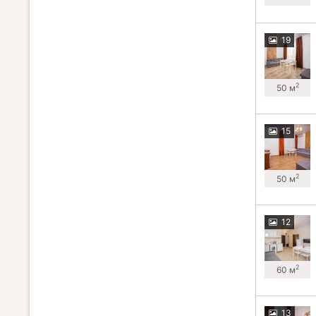
19
2
50 м
15
2
50 м
12
2
60 м
13