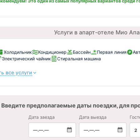
комендуем! Это один из самых популярных вариантов среди г
Услуги в апарт-отеле Мио Ап
Холодильник
Кондиционер
Бассейн
Первая линия
Авт
Электрический чайник
Стиральная машина
ь все услуги
Введите предполагаемые даты поездки, для пр
Дата заезда
Дата выезда
Гост
—.—.—
—.—.—
2