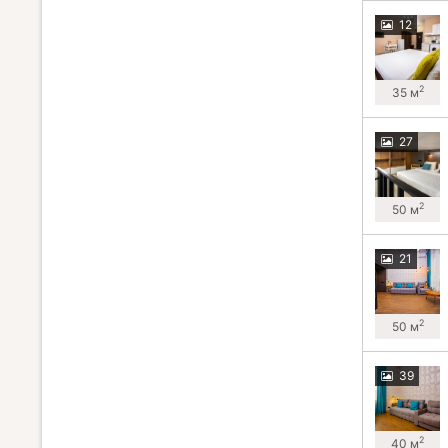
12
2
35 м
27
2
50 м
21
2
50 м
39
2
40 м