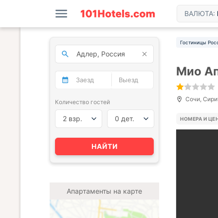
ВАЛЮТА:
Гостиницы Рос
Мио А
Сочи, Сириу
Количество гостей
2 взр.
0 дет.
НОМЕРА И ЦЕ
НАЙТИ
Апартаменты на карте