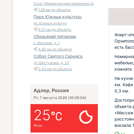
Сочи, Имеретинская низменность
1.68 км
до объекта
Парк Южные культуры
ул. Южных культур
4.21 км
до объекта
Апарт-от
Обезьяний питомник
Орнитоло
с. Веселое, д. 1
есть бас
4.60 км
до объекта
Собор Святого Саркиса
Номерной
мебелью,
ул. Бестужева, д. 23
комната.
5.33 км
до объекта
На кухне 
км. Кафе
Адлер, Россия
0,3 км.
Пт, 7 августа 2026
(
20:29:06
)
Достопри
объекта 
25
«Массаж&
расстоян
вокзала 1
Ясно