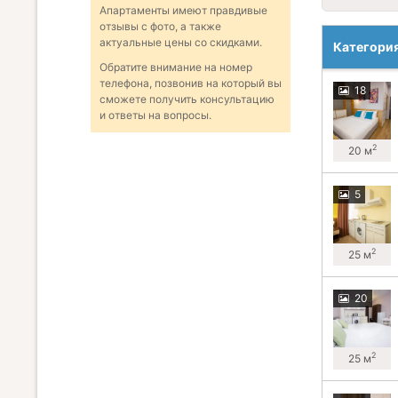
Апартаменты имеют правдивые
отзывы с фото, а также
актуальные цены со скидками.
Категори
Обратите внимание на номер
телефона, позвонив на который вы
18
сможете получить консультацию
и ответы на вопросы.
2
20 м
5
2
25 м
20
2
25 м