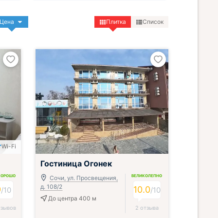
Цена
Плитка
Список
Wi-Fi
Гостиница Огонек
ХОРОШО
ВЕЛИКОЛЕПНО
Сочи, ул. Просвещения,
д. 108/2
9
10.0
/
10
/
10
До центра 400 м
тзывов
2 отзыва