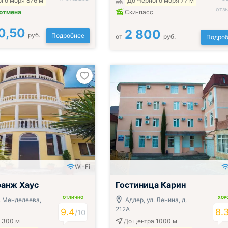
го моря 876 м
До Черного моря 77 м
отз
 отмена
Ски-пасс
0,50
2 800
руб.
Подробнее
от
руб.
Подроб
Wi-Fi
анж Хаус
Гостиница Карин
ОТЛИЧНО
ХОР
. Менделеева,
Адлер, ул. Ленина, д.
212А
9.4
8.
/
10
 300 м
До центра 1000 м