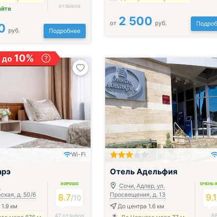
отзывов
айте
2 500
от
руб.
Подроб
0
руб.
Подробнее
10%
 до
Wi-Fi
трак, обед и ужин
Включён завтрак, обед и ужин
арэ
Отель Адельфия
ХОРОШО
ОЧЕНЬ 
.
Сочи, Адлер, ул.
кая, д. 50/6
Просвещения, д. 13
8.7
9.1
/
10
1.9 км
До центра 1.6 км
47 отзывов
8