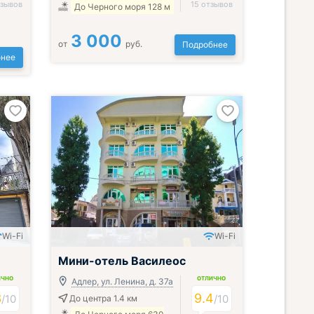
тзывов
15 отзывов
До Черного моря 128 м
3 000
от
руб.
Подробнее
нее
Wi-Fi
Wi-Fi
Мини-отель Василеос
ИЧНО
ОТЛИЧНО
Адлер, ул. Ленина, д. 37а
3
9.4
/
10
/
10
До центра 1.4 км