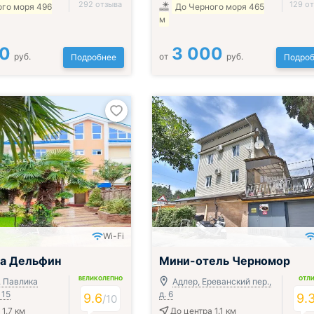
292 отзыва
129 о
ого моря 496
До Черного моря 465
м
00
3 000
руб.
от
руб.
Подробнее
Подроб
Wi-Fi
ца Дельфин
Мини-отель Черномор
ВЕЛИКОЛЕПНО
ОТЛ
. Павлика
Адлер, Ереванский пер.,
 15
д. 6
9.6
9.
/
10
1.7 км
До центра 1.1 км