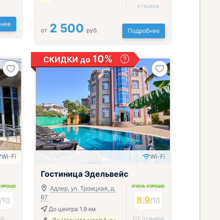
отзывов
нее
2 500
от
руб.
Подробнее
10%
СКИДКИ до
Wi-Fi
Wi-Fi
;
Гостиница Эдельвейс
ХОРОШО
ОЧЕНЬ ХОРОШО
Адлер, ул. Троицкая, д.
67
8.9
/
10
/
10
До центра 1.9 км
86
112 отзывов