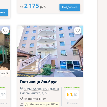
2 175
от
руб.
Подробнее
нее
Wi-Fi
Гостиница Эльбрус
ИЧНО
ОЧЕНЬ ХОРОШО
Сочи, Адлер, ул. Богдана
Хмельницкого, д. 53
4
9.1
/
10
/
10
До центра 1.1 км
зывов
81 отзыв
До Черного моря 266 м