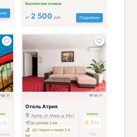
Бесплатная отмена
нее
2 500
от
руб.
Подробнее
Wi-Fi
Wi-Fi
Включён завтрак, обед и ужин
Отель Атрия
ОШО
ХОРОШО
Адлер, ул. Мира, д. 44с1
7
8.7
/
10
/
10
До центра 2 км
До Черного моря 2.4
тзывов
1746
км