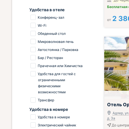
До Черно
Бесплатная
Удобства в отеле
2 38
Конференц-зал
от
Wi-Fi
Обеденный стол
Микроволновая печь
Автостоянка / Парковка
Бар / Ресторан
Прачечная или Химчистка
Удобства для гостей с
ограниченными
физическими
возможностями
Трансфер
Отель Ор
Удобства в номере
Адлер, ул
Удобства в номере
д. 3а
Электрический чайник
До центра