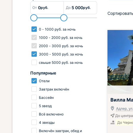
0
5 000
От
руб.
До
руб.
Сортировать
0
-
1000
руб.
за ночь
1000
-
2000
руб.
за ночь
2000
-
3000
руб.
за ночь
3000
-
5000
руб.
за ночь
свыше
5000
руб.
за ночь
Популярные
Отели
Завтрак включён
Бассейн
Вилла М
5 звезд
Адлер, ул.
Всё включено
До центра
4 звезды
До Черно
Включён завтрак, обед и