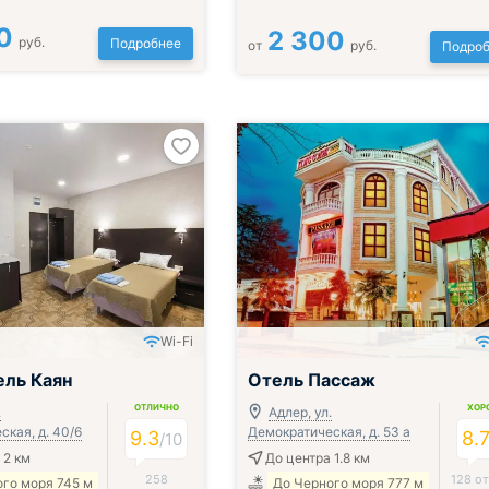
0
2 300
руб.
Подробнее
от
руб.
Подроб
Wi-Fi
ль Каян
Отель Пассаж
ОТЛИЧНО
ХОР
.
Адлер, ул.
кая, д. 40/6
Демократическая, д. 53 а
9.3
8.
/
10
 2 км
До центра 1.8 км
258
128 о
го моря 745 м
До Черного моря 777 м