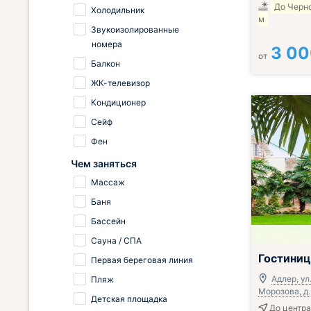
До Черн
Холодильник
м
Звукоизолированные
номера
3 0
от
Балкон
ЖК-телевизор
Кондиционер
Сейф
Фен
Чем заняться
Массаж
Баня
Бассейн
Сауна / СПА
Гостини
Первая береговая линия
Адлер, ул
Пляж
Морозова, д.
Детская площадка
До центра 