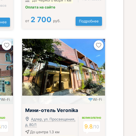
До Черного моря 1 км
ывов
Оплата на сайте
2 700
от
руб.
Подробнее
нее
Wi-Fi
Wi-Fi
Мини-отель Veronika
ОШО
ВЕЛИКОЛЕПНО
Адлер, ул. Просвещения,
д. 80/1
3
9.8
/
10
/
10
До центра 1.3 км