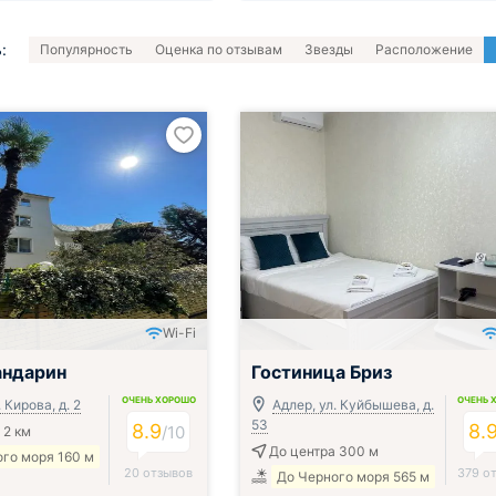
:
Популярность
Оценка по отзывам
Звезды
Расположение
Wi-Fi
андарин
Гостиница Бриз
ОЧЕНЬ ХОРОШО
ОЧЕНЬ 
 Кирова, д. 2
Адлер, ул. Куйбышева, д.
53
8.9
8.
/
10
 2 км
До центра 300 м
го моря 160 м
20 отзывов
379 о
До Черного моря 565 м