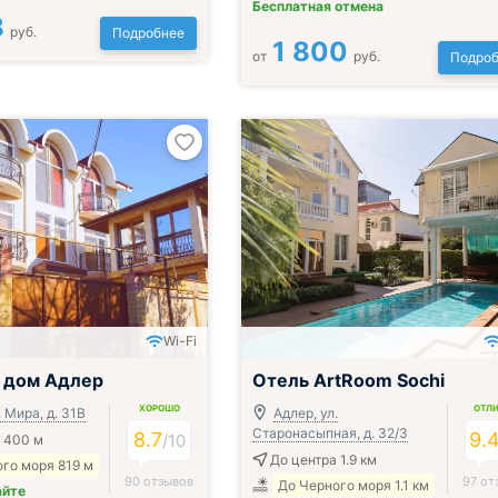
Бесплатная отмена
8
руб.
Подробнее
1 800
от
руб.
Подроб
Wi-Fi
 дом Адлер
Отель ArtRoom Sochi
ХОРОШО
ОТЛ
. Мира, д. 31В
Адлер, ул.
Старонасыпная, д. 32/3
8.7
9.
/
10
 400 м
До центра 1.9 км
го моря 819 м
90 отзывов
97 от
До Черного моря 1.1 км
айте