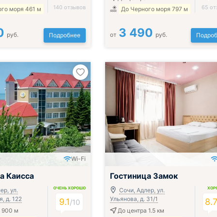
140 отзывов
65 от
го моря 461 м
До Черного моря 797 м
0
3 490
руб.
от
руб.
Подробнее
Подроб
Wi-Fi
ак, обед и ужин
а Каисса
Гостиница Замок
ОЧЕНЬ ХОРОШО
ХОР
ер, ул.
Сочи, Адлер, ул.
, д. 122
Ульянова, д. 31/1
9.1
8.
/
10
 900 м
До центра 1.5 км