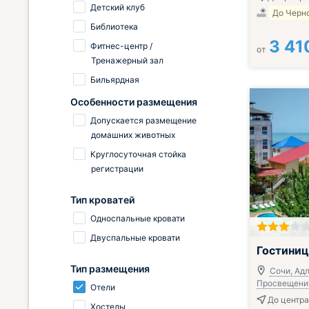
Детский клуб
До Черно
Библиотека
3 41
Фитнес-центр /
от
Тренажерный зал
Бильярдная
Особенности размещения
Допускается размещение
домашних животных
Круглосуточная стойка
регистрации
Тип кроватей
Односпальные кровати
Двуспальные кровати
Включён завтр
Гостиниц
Тип размещения
Сочи, Адл
Просвещения
Отели
До центра
Хостелы