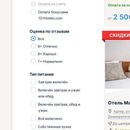
Оплата по счету
Оплата на с
Оплата бонусами
2 50
101Hotels.com
от
Оценка по отзывам
СКИДКИ
Все
9+ Отлично
8+ Хорошо
7+ Нормально
Тип питания
Завтрак включён
Включён завтрак и ужин
или обед
; Включён зав
Отель М
Включён завтрак, обед и
ужин
Адлер, ул
Демократичес
Всё включено
До центра 
Собственная кухня