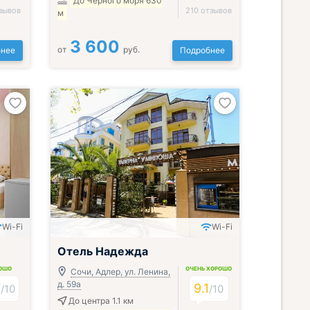
До Черного моря 630
зывов
210 отзывов
м
3 600
от
руб.
нее
Подробнее
Wi-Fi
Wi-Fi
Включён завтрак, обед и ужин
Отель Надежда
ОШО
ОЧЕНЬ ХОРОШО
Сочи, Адлер, ул. Ленина,
д. 59а
7
9.1
/
10
/
10
До центра 1.1 км