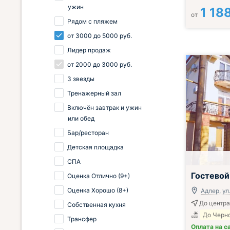
ужин
1 18
от
Рядом с пляжем
от
3000
до
5000
руб.
Лидер продаж
от
2000
до
3000
руб.
3 звезды
Тренажерный зал
Включён завтрак и ужин
или обед
Бар/ресторан
Детская площадка
СПА
Гостевой
Оценка Отлично (9+)
Оценка Хорошо (8+)
Адлер, ул
До центра
Собственная кухня
До Черно
Трансфер
Оплата на с