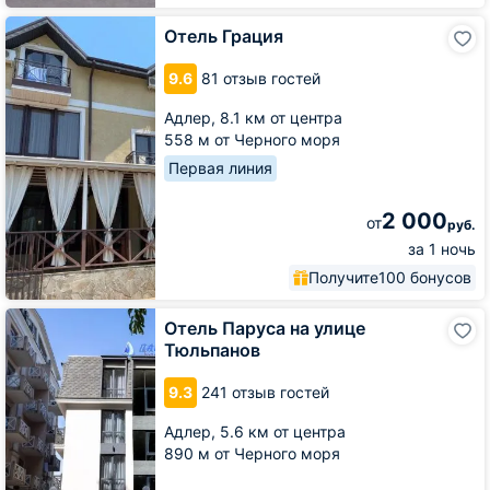
Отель
Отель Грация
Грация
9.6
81 отзыв гостей
Адлер,
8.1 км от центра
558 м от Черного моря
Первая линия
2 000
от
руб.
за 1 ночь
Получите
100 бонусов
Отель
Отель Паруса на улице
Паруса
Тюльпанов
на
улице
9.3
241 отзыв гостей
Тюльпанов
Адлер,
5.6 км от центра
890 м от Черного моря