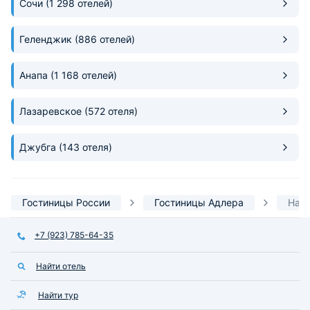
Сочи
(1 298 отелей)
Геленджик
(886 отелей)
Анапа
(1 168 отелей)
Лазаревское
(572 отеля)
Джубга
(143 отеля)
Гостиницы России
Гостиницы Адлера
На ч
+7 (923) 785-64-35
Найти отель
Найти тур