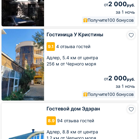
2 000
от
руб.
за 1 ночь
Получите
100 бонусов
Гостиница
Гостиница У Кристины
У
Кристины
9.1
4 отзыва гостей
Адлер,
5.4 км от центра
256 м от Черного моря
2 000
от
руб.
за 1 ночь
Получите
100 бонусов
Гостевой
Гостевой дом Эдэран
дом
Эдэран
8.9
94 отзыва гостей
Адлер,
8.8 км от центра
1.2 км от Черного моря