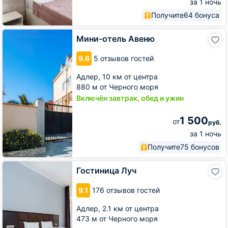
за 1 ночь
Получите
64 бонуса
Мини-
Мини-отель Авеню
отель
Авеню
9.6
5 отзывов гостей
Адлер,
10 км от центра
880 м от Черного моря
Включён завтрак, обед и ужин
1 500
от
руб.
за 1 ночь
Получите
75 бонусов
Гостиница
Гостиница Луч
Луч
9.1
176 отзывов гостей
Адлер,
2.1 км от центра
473 м от Черного моря