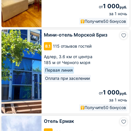
1 000
от
руб.
за 1 ночь
Получите
50 бонусов
Мини-
Мини-отель Морской Бриз
отель
Морской
8.1
115 отзывов гостей
Бриз
Адлер,
3.6 км от центра
185 м от Черного моря
Первая линия
Оплата при заселении
1 000
от
руб.
за 1 ночь
Получите
50 бонусов
Отель
Отель Ермак
Ермак