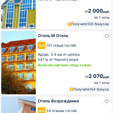
2 000
от
руб.
за 1 ночь
Получите
100 бонусов
Отель
Отель М Отель
М
Отель
8.5
101 отзыв гостей
Адлер,
3.4 км от центра
547 м от Черного моря
Включён завтрак, обед и ужин
2 070
от
руб.
за 1 ночь
Получите
104 бонуса
Отель
Отель Возрождение
Возрождение
8.9
54 отзыва гостей