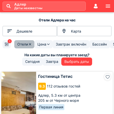
Адлер
Даты неизвестны
Отели Адлера на час
Дешевле
Карта
1
Отели
Цена
Завтрак включён
Бассейн
Сегодня
Завтра
Выбрать даты
Гостиница
Гостиница Тетис
Тетис
9.3
112 отзывов гостей
Адлер,
5.3 км от центра
205 м от Черного моря
Первая линия