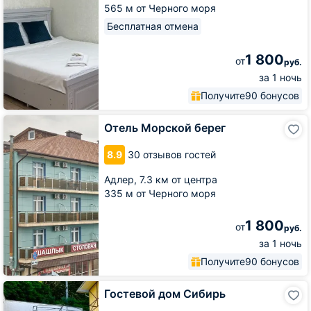
565 м от Черного моря
Бесплатная отмена
1 800
от
руб.
за 1 ночь
Получите
90 бонусов
Отель
Отель Морской берег
Морской
берег
8.9
30 отзывов гостей
Адлер,
7.3 км от центра
335 м от Черного моря
1 800
от
руб.
за 1 ночь
Получите
90 бонусов
Гостевой
Гостевой дом Сибирь
дом