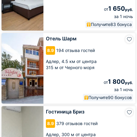
1 650
от
руб.
за 1 ночь
Получите
83 бонуса
Отель
Отель Шарм
Шарм
8.9
194 отзыва гостей
Адлер,
4.5 км от центра
315 м от Черного моря
1 800
от
руб.
за 1 ночь
Получите
90 бонусов
Гостиница
Гостиница Бриз
Бриз
8.9
379 отзывов гостей
Адлер,
300 м от центра