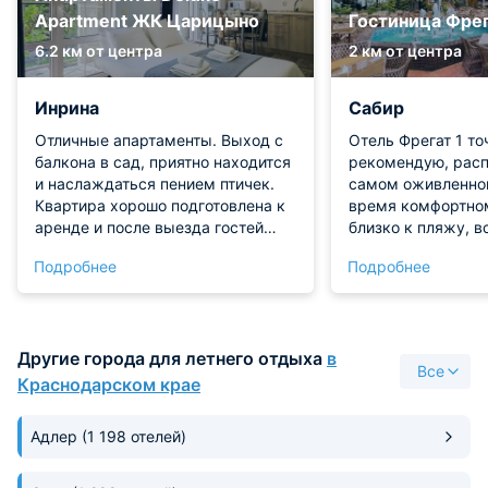
Apartment ЖК Царицыно
Гостиница Фрег
6.2 км от центра
2 км от центра
Инрина
Сабир
Отличные апартаменты. Выход с
Отель Фрегат 1 то
балкона в сад, приятно находится
рекомендую, рас
и наслаждаться пением птичек.
самом оживленном
Квартира хорошо подготовлена к
время комфортном
аренде и после выезда гостей
близко к пляжу, в
снова приводится в порядок
никуда специальн
Подробнее
Подробнее
перед заселением. Имеются
надо! Персонал от
запасы хозтоваров и для душа.
Светлана встрети
Так что ничего нас тут не
и подобрала для 
раздражало. Море в 200 метрах,
номер для прожив
Другие города для летнего отдыха
в
что еще нужно-то на морском
Горничная Мария
Все
курорте?
убирала номер, м
Краснодарском крае
полотенца, хотело
поблагодарить её 
Адлер
(1 198 отелей)
семьи!!!