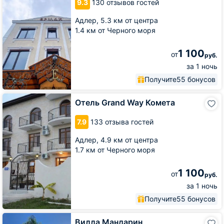
9.3
130 отзывов гостей
Адлер,
5.3 км от центра
1.4 км от Черного моря
1 100
от
руб.
за 1 ночь
Получите
55 бонусов
Отель
Отель Grand Way Комета
Grand
Way
7.9
133 отзыва гостей
Комета
Адлер,
4.9 км от центра
1.7 км от Черного моря
1 100
от
руб.
за 1 ночь
Получите
55 бонусов
Вилла
Вилла Мандарин