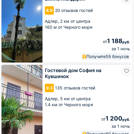
Мандарин
8.9
20 отзывов гостей
Адлер,
2 км от центра
160 м от Черного моря
1 188
от
руб.
за 1 ночь
Получите
59 бонусов
Гостевой
Гостевой дом София на
дом
Кувшинок
София
на
9.3
135 отзывов гостей
Кувшинок
Адлер,
5 км от центра
1.4 км от Черного моря
1 200
от
руб.
за 1 ночь
Получите
60 бонусов