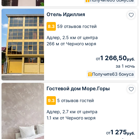
Отель
Отель Идиллия
Идиллия
8.3
59 отзывов гостей
Адлер,
2.5 км от центра
266 м от Черного моря
1 266,50
от
руб.
за 1 ночь
Получите
63 бонуса
Гостевой
Гостевой дом Море.Горы
дом
Море.Горы
9.3
5 отзывов гостей
Адлер,
2.7 км от центра
1.1 км от Черного моря
1 275
от
руб.