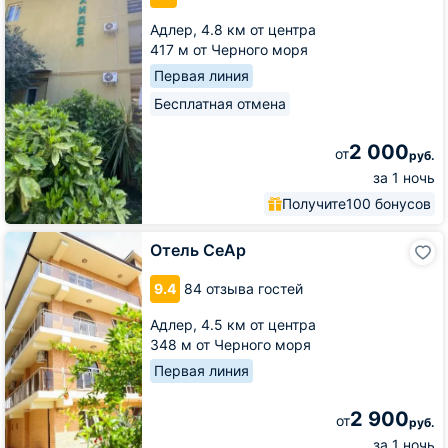
Адлер,
4.8 км от центра
417 м от Черного моря
Первая линия
Бесплатная отмена
2 000
от
руб.
за 1 ночь
Получите
100 бонусов
Отель
Отель СеАр
СеАр
9.4
84 отзыва гостей
Адлер,
4.5 км от центра
348 м от Черного моря
Первая линия
2 900
от
руб.
за 1 ночь