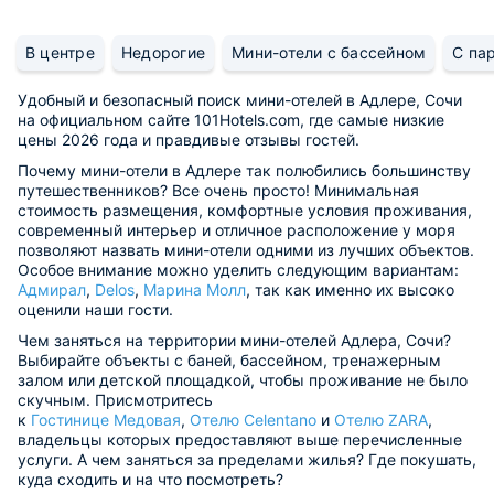
В центре
Недорогие
Мини-отели с бассейном
С па
Удобный и безопасный поиск мини-отелей в Адлере, Сочи
на официальном сайте 101Hotels.com, где самые низкие
цены 2026 года и правдивые отзывы гостей.
Почему мини-отели в Адлере так полюбились большинству
путешественников? Все очень просто! Минимальная
стоимость размещения, комфортные условия проживания,
современный интерьер и отличное расположение у моря
позволяют назвать мини-отели одними из лучших объектов.
Особое внимание можно уделить следующим вариантам:
Адмирал
,
Delos
,
Марина Молл
, так как именно их высоко
оценили наши гости.
Чем заняться на территории мини-отелей Адлера, Сочи?
Выбирайте объекты с баней, бассейном, тренажерным
залом или детской площадкой, чтобы проживание не было
скучным. Присмотритесь
к
Гостинице Медовая
,
Отелю Celentano
и
Отелю ZARA
,
владельцы которых предоставляют выше перечисленные
услуги. А чем заняться за пределами жилья? Где покушать,
куда сходить и на что посмотреть?