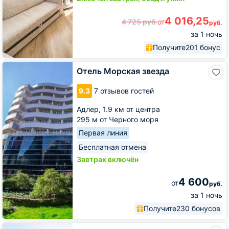
4 016,25
4 725
руб.
от
руб.
за 1 ночь
Получите
201 бонус
Отель
Отель Морская звезда
Морская
звезда
9.3
7 отзывов гостей
Адлер,
1.9 км от центра
295 м от Черного моря
Первая линия
Бесплатная отмена
Завтрак включён
4 600
от
руб.
за 1 ночь
Получите
230 бонусов
Отель