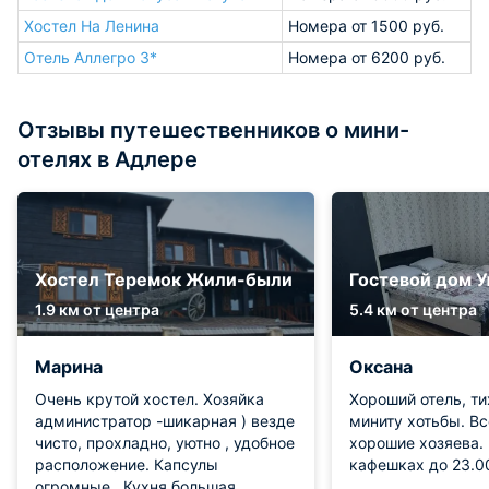
Хостел На Ленина
Номера от 1500 руб.
Отель Аллегро 3*
Номера от 6200 руб.
Отзывы путешественников о мини-
отелях в Адлере
Хостел Теремок Жили-были
Гостевой дом 
1.9 км от центра
5.4 км от центра
Марина
Оксана
Очень крутой хостел. Хозяйка
Хороший отель, ти
администратор -шикарная ) везде
миниту хотьбы. Всё под рукой,
чисто, прохладно, уютно , удобное
хорошие хозяева.
расположение. Капсулы
кафешках до 23.0
огромные . Кухня большая,