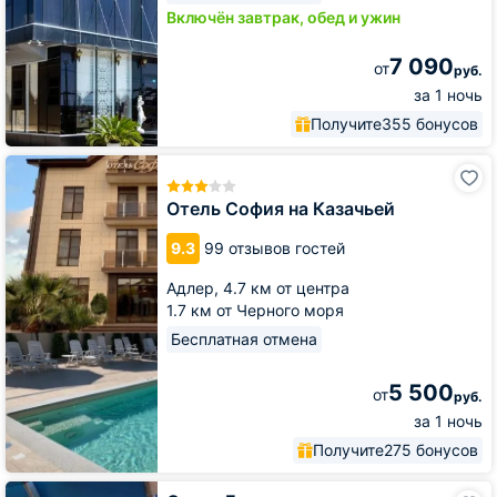
Включён завтрак, обед и ужин
7 090
от
руб.
за 1 ночь
Получите
355 бонусов
Отель
София
на
Отель София на Казачьей
Казачьей
9.3
99 отзывов гостей
Адлер,
4.7 км от центра
1.7 км от Черного моря
Бесплатная отмена
5 500
от
руб.
за 1 ночь
Получите
275 бонусов
Отель