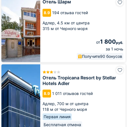
Отель Шарм
Шарм
8.9
194 отзыва гостей
Адлер,
4.5 км от центра
315 м от Черного моря
1 800
от
руб.
за 1 ночь
Получите
90 бонусов
Отель
Tropicana
Resort
Отель Tropicana Resort by Stellar
by
Hotels Adler
Stellar
Hotels
8.9
1 011 отзывов гостей
Adler
Адлер,
700 м от центра
118 м от Черного моря
Первая линия
Бесплатная отмена