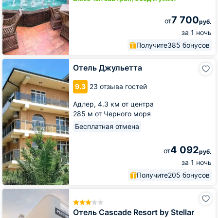
7 700
от
руб.
за 1 ночь
Получите
385 бонусов
Отель
Отель Джульетта
Джульетта
9.3
23 отзыва гостей
Адлер,
4.3 км от центра
285 м от Черного моря
Бесплатная отмена
4 092
от
руб.
за 1 ночь
Получите
205 бонусов
Отель
Cascade
Resort
Отель Cascade Resort by Stellar