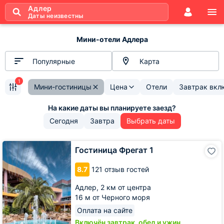
Адлер
Даты неизвестны
Мини-отели Адлера
Популярные
Карта
1
Мини-гостиницы
Цена
Отели
Завтрак вкл
Сегодня
Завтра
Выбрать даты
Гостиница
Гостиница Фрегат 1
Фрегат
1
8.7
121 отзыв гостей
Адлер,
2 км от центра
16 м от Черного моря
Оплата на сайте
Включён завтрак, обед и ужин