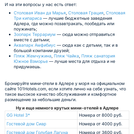
И на эти вопросы у нас есть ответ:
Столовая Иван да Марья
,
Столовая Грация
,
Столовая
Три кипариса
— лучшие бюджетные заведения
Адлера, где можно позавтракать, пообедать или
поужинать;
Зоопарк Террариум
— сюда можно отправиться
вместе с детьми;
Аквапарк Амфибиус
— сюда как с детьми, так и в
большой компании друзей;
Пляж Жемчужина
,
Пляж Чайка
,
Пляж санатория
Южное Взморье
— лучше места для отдыха и не
придумаешь.
Бронируйте мини-отели в Адлере у моря на официальном
сайте 101Hotels.com, если хотите лично на себе узнать, что
такое высокое качество обслуживания и комфортное
размещение за небольшие деньги.
Ну и еще немного крутых мини-отелей в Адлере
GG Hotel 3*
Номера от 8000 руб.
Гостевой дом Сиар
Номера от 4000 руб.
Гостевой дом Голубая Лагуна
Номера от 3600 руб.