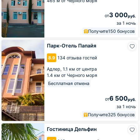
465 м от Черного моря
3 000
от
руб.
за 1 ночь
Получите
150 бонусов
Парк-
Парк-Отель Папайя
Отель
Папайя
8.9
134 отзыва гостей
Адлер,
1.1 км от центра
1.4 км от Черного моря
Бесплатная отмена
6 500
от
руб.
за 1 ночь
Получите
325 бонусов
Гостиница
Гостиница Дельфин
Дельфин