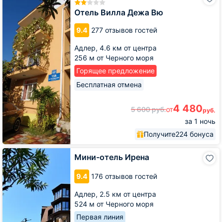
Вилла
Дежа
Отель Вилла Дежа Вю
Вю
9.4
277 отзывов гостей
Адлер,
4.6 км от центра
256 м от Черного моря
Горящее предложение
Бесплатная отмена
4 480
5 600
руб.
от
руб.
за 1 ночь
Получите
224 бонуса
Мини-
Мини-отель Ирена
отель
Ирена
9.4
176 отзывов гостей
Адлер,
2.5 км от центра
524 м от Черного моря
Первая линия