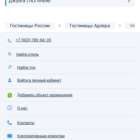
Джубга
(143 отеля)
Гостиницы России
Гостиницы Адлера
Мини
+7 (923) 785-64-35
Найти отель
Найти тур
Войти в личный кабинет
Добавить объект размещения
О нас
Контакты
Корпоративным клиентам