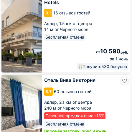
by
Hotels
Stellar
Hotels
9.1
16 отзывов гостей
Адлер,
1.5 км от центра
14 м от Черного моря
Бесплатная отмена
10 590
от
руб.
за 1 ночь
Получите
530 бонусов
Отель
Отель Вива Виктория
Вива
Виктория
8.7
60 отзывов гостей
Адлер,
2.1 км от центра
240 м от Черного моря
Сезонное предложение -15%
Бесплатная отмена
Включён завтрак, обед и ужин