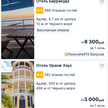
Отель Барракуда
Барракуда
9.3
268 отзывов гостей
Адлер,
4.7 км от центра
10 м от Черного моря
Бесплатная отмена
8 300
от
руб.
за 1 ночь
Получите
415 бонусов
Отель
Отель Оранж Хаус
Оранж
Хаус
9.4
292 отзыва гостей
Адлер,
300 м от центра
496 м от Черного моря
3 000
от
руб.
за 1 ночь