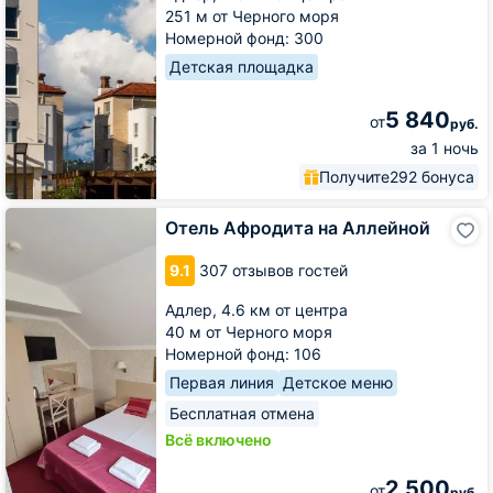
251 м от Черного моря
Номерной фонд: 300
Детская площадка
5 840
от
руб.
за 1 ночь
Получите
292 бонуса
Отель
Отель Афродита на Аллейной
Афродита
на
9.1
307 отзывов гостей
Аллейной
Адлер,
4.6 км от центра
40 м от Черного моря
Номерной фонд: 106
Первая линия
Детское меню
Бесплатная отмена
Всё включено
2 500
от
руб.