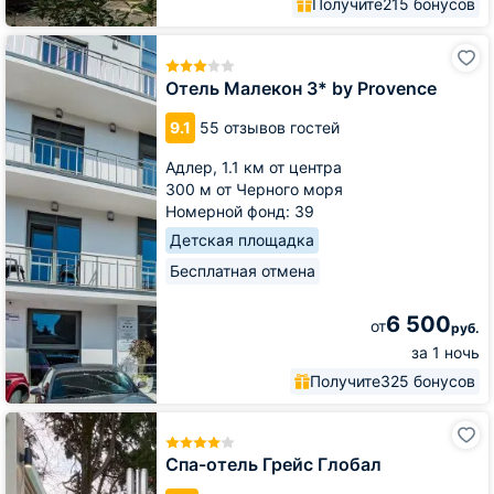
Получите
215 бонусов
Отель
Малекон
3*
Отель Малекон 3* by Provence
by
Provence
9.1
55 отзывов гостей
Адлер,
1.1 км от центра
300 м от Черного моря
Номерной фонд: 39
Детская площадка
Бесплатная отмена
6 500
от
руб.
за 1 ночь
Получите
325 бонусов
Спа-
отель
Грейс
Спа-отель Грейс Глобал
Глобал