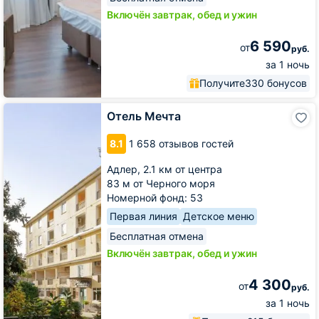
Включён завтрак, обед и ужин
6 590
от
руб.
за 1 ночь
Получите
330 бонусов
Отель
Отель Мечта
Мечта
8.1
1 658 отзывов гостей
Адлер,
2.1 км от центра
83 м от Черного моря
Номерной фонд: 53
Первая линия
Детское меню
Бесплатная отмена
Включён завтрак, обед и ужин
4 300
от
руб.
за 1 ночь