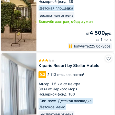
Номерной фонд: 38
Детская площадка
Бесплатная отмена
Включён завтрак, обед и ужин
4 500
от
руб.
за 1 ночь
Получите
225 бонусов
Kiparis
Resort
by
Kiparis Resort by Stellar Hotels
Stellar
Hotels
9.3
2 113 отзывов гостей
Адлер,
1.5 км от центра
80 м от Черного моря
Номерной фонд: 100
Ски-пасс
Детская площадка
Детское меню
Бесплатная отмена