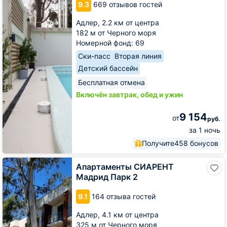
9.3
669 отзывов гостей
Адлер,
2.2 км от центра
182 м от Черного моря
Номерной фонд: 69
Ски-пасс
Вторая линия
Детский бассейн
Бесплатная отмена
Включён завтрак, обед и ужин
9 154
от
руб.
за 1 ночь
Получите
458 бонусов
Апартаменты
Апартаменты СИАРЕНТ
СИАРЕНТ
Мадрид Парк 2
Мадрид
Парк
9.1
164 отзыва гостей
2
Адлер,
4.1 км от центра
325 м от Черного моря