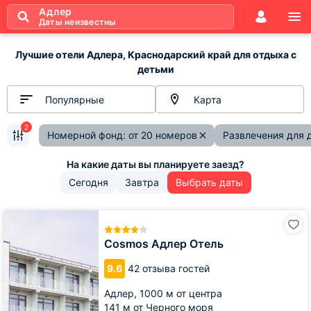
Адлер
Даты неизвестны
Лучшие отели Адлера, Краснодарский край для отдыха с
детьми
Популярные
Карта
2
Номерной фонд: от 20 номеров
Развлечения для 
Сегодня
Завтра
Выбрать даты
Cosmos
Адлер
Отель
Cosmos Адлер Отель
9.6
42 отзыва гостей
Адлер,
1000 м от центра
141 м от Черного моря