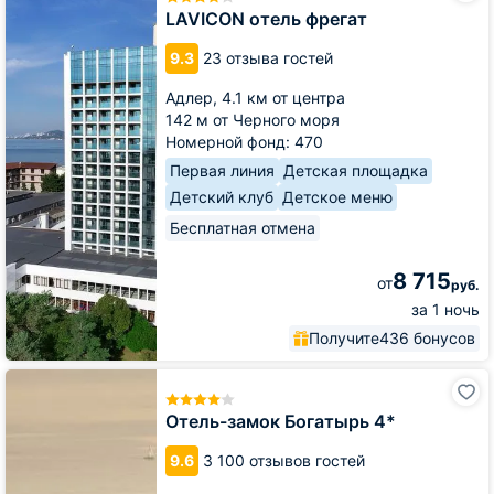
фрегат
LAVICON отель фрегат
9.3
23 отзыва гостей
Адлер,
4.1 км от центра
142 м от Черного моря
Номерной фонд: 470
Первая линия
Детская площадка
Детский клуб
Детское меню
Бесплатная отмена
8 715
от
руб.
за 1 ночь
Получите
436 бонусов
Отель-
замок
Богатырь
Отель-замок Богатырь 4*
4*
9.6
3 100 отзывов гостей