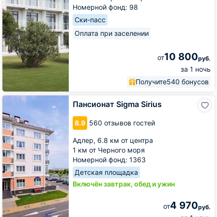
Номерной фонд: 98
Ски-пасс
Оплата при заселении
10 800
от
руб.
за 1 ночь
Получите
540 бонусов
Пансионат
Пансионат Sigma Sirius
Sigma
Sirius
8.9
560 отзывов гостей
Адлер,
6.8 км от центра
1 км от Черного моря
Номерной фонд: 1363
Детская площадка
Включён завтрак, обед и ужин
4 970
от
руб.