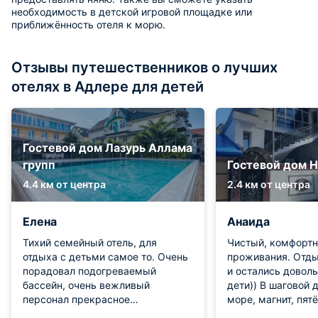
необходимость в детской игровой площадке или
приближённость отеля к морю.
Отзывы путешественников о лучших
отелях в Адлере для детей
Гостевой дом Лазурь Аллама
групп
Гостевой дом Н
4.4 км от центра
2.4 км от центра
Елена
Анаида
Тихий семейный отель, для
Чистый, комфортн
отдыха с детьми самое то. Очень
проживания. Отды
порадовал подогреваемый
и остались довол
бассейн, очень вежливый
дети)) В шаговой 
персонал прекрасное
море, магнит, пят
расположение, территория не
и ресторан с суша