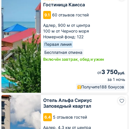
Гостиница Каисса
9.1
60 отзывов гостей
Адлер,
900 м от центра
100 м от Черного моря
Номерной фонд: 122
Первая линия
Бесплатная отмена
Включён завтрак, обед и ужин
3 750
от
руб.
за 1 ночь
Получите
188 бонусов
Отель
Отель Альфа Сириус
Альфа
Заповедный квартал
Сириус
Заповедный
6.4
5 отзывов гостей
квартал
Адлер,
4.3 км от центра