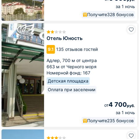
за 1 ночь
Получите
328 бонусов
Отель
Юность
Отель Юность
9.1
135 отзывов гостей
Адлер,
700 м от центра
663 м от Черного моря
Номерной фонд: 167
Детская площадка
Оплата при заселении
4 700
от
руб.
за 1 ночь
Получите
235 бонусов
Гостиница
Каисса