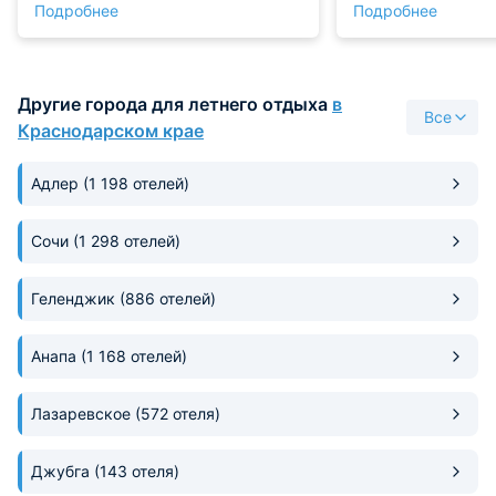
Подробнее
Подробнее
большая, но очень ухоженная и
Ремонт в номере 
уютная. Рекомендую, прекрасно
гостеприимный, о
провели время!!! По дороге на
вернёмся в след
пляж множество столовых и
Другие города для летнего отдыха
в
кафешек, также блюда на
Все
мангале, вина, пиво и т.д, так что
Краснодарском крае
голодными не останетесь...
Адлер
(1 198 отелей)
Сочи
(1 298 отелей)
Геленджик
(886 отелей)
Анапа
(1 168 отелей)
Лазаревское
(572 отеля)
Джубга
(143 отеля)