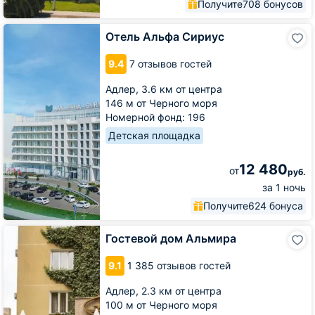
Получите
708 бонусов
Отель
Отель Альфа Сириус
Альфа
Сириус
9.4
7 отзывов гостей
Адлер,
3.6 км от центра
146 м от Черного моря
Номерной фонд: 196
Детская площадка
12 480
от
руб.
за 1 ночь
Получите
624 бонуса
Гостевой
Гостевой дом Альмира
дом
Альмира
9.1
1 385 отзывов гостей
Адлер,
2.3 км от центра
100 м от Черного моря