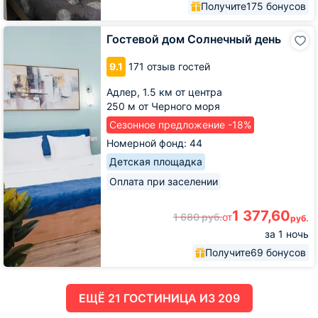
Получите
175 бонусов
Гостевой
Гостевой дом Солнечный день
дом
Солнечный
9.1
171 отзыв гостей
день
Адлер,
1.5 км от центра
250 м от Черного моря
Сезонное предложение -18%
Номерной фонд: 44
Детская площадка
Оплата при заселении
1 377,60
1 680
руб.
от
руб.
за 1 ночь
Получите
69 бонусов
ЕЩË 21 ГОСТИНИЦА ИЗ 209