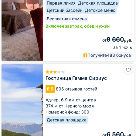
Первая линия
Детская площадка
Детский бассейн
Детское меню
Бесплатная отмена
Включён завтрак, обед и ужин
9 660
от
руб.
за 1 ночь
Получите
483 бонуса
Гостиница
Гамма
Сириус
Гостиница Гамма Сириус
8.9
896 отзывов гостей
Адлер,
6.9 км от центра
374 м от Черного моря
Номерной фонд: 300
Детская площадка
6 560
от
руб.