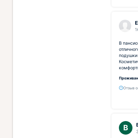
Е
1
В пансио
отличног
подушки 
Косметич
комфортн
Проживан
Отзыв о
В