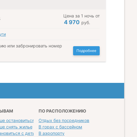
Цена за 1 ночь от
s
4 970
руб.
уги
ию или забронировать номер
Подробнее
ЗЫВАМ
ПО РАСПОЛОЖЕНИЮ
ше остановиться
Отдых без посредников на море
ше снять жилье
В горах с бассейном
ановиться с детьми
В аэропорту