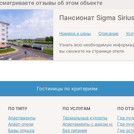
сматриваете отзывы об этом объекте
Пансионат Sigma Siriu
Номера и цены
Описание
Усл
Узнать всю необходимую информац
вы сможете на странице отеля.
Гостиницы по критериям
ПО ТИПУ
ПО УСЛУГАМ
ПО ОТ
Апартаменты
Термальные курорты
Где луч
Апарт-отели
Апартаменты с видом на море
Где луч
Базы отдыха
Без питания
Где ост