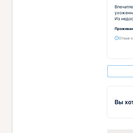
Впечатле
ухоженна
Из недос
Проживан
Отзыв о
Вы хо