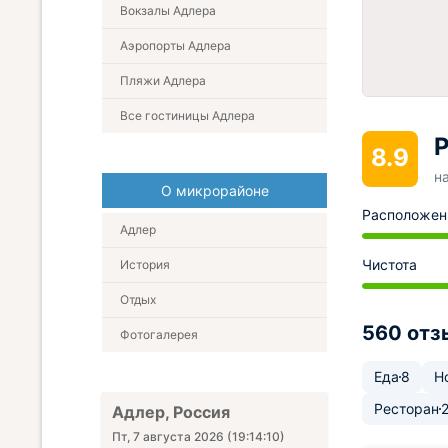
Вокзалы Адлера
Аэропорты Адлера
Пляжи Адлера
Все гостиницы Адлера
Р
8.9
н
О микрорайоне
Расположен
Адлер
Чистота
История
Отдых
560 отз
Фотогалерея
Еда
8
Н
Ресторан
Адлер, Россия
Пт, 7 августа 2026
(
19:14:11
)