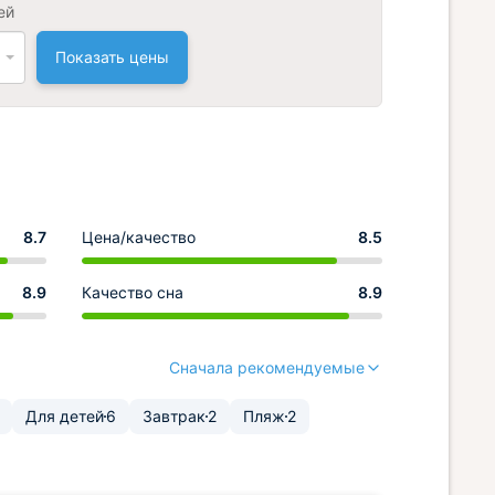
ей
Показать цены
8.7
Цена/качество
8.5
8.9
Качество сна
8.9
Сначала рекомендуемые
Для детей
6
Завтрак
2
Пляж
2