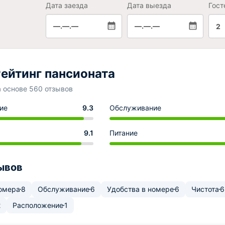
Дата заезда
Дата выезда
Гост
—.—.—
—.—.—
2
ейтинг пансионата
а основе 560 отзывов
ие
9.3
Обслуживание
9.1
Питание
ывов
омера
8
Обслуживание
6
Удобства в номере
6
Чистота
6
2
Расположение
1