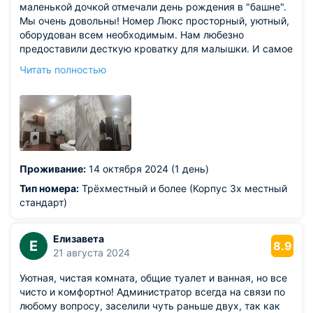
маленькой дочкой отмечали день рождения в "башне".
Мы очень довольны! Номер Люкс просторный, уютный,
оборудован всем необходимым. Нам любезно
предоставили десткую кроватку для малышки. И самое
важное и приятное - разрешили встретить Новый год в
Читать полностью
компании родственников - наших гостей и гостей
"башни". Отличная гостиница, прекрасный персонал,
безупречный сервис. Спасибо! Уверена, мы еще
вернемся)
Проживание:
14 октября 2024 (1 день)
Тип номера:
Трёхместный и более (Корпус 3х местный
стандарт)
Елизавета
Е
8.9
21 августа 2024
Уютная, чистая комната, общие туалет и ванная, но все
чисто и комфортно! Администратор всегда на связи по
любому вопросу, заселили чуть раньше двух, так как