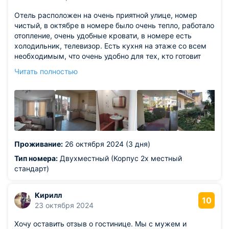
Отель расположен на очень приятной улице, номер
чистый, в октябре в номере было очень тепло, работало
отопление, очень удобные кровати, в номере есть
холодильник, телевизор. Есть кухня на этаже со всем
необходимым, что очень удобно для тех, кто готовит
себе сам.
Читать полностью
Из недостатков: необходимо учесть, что 2 корпус отеля
Башня - это другой отель - гостевой дом Джона, но этот
вариант был не хуже и расположен совсем рядом от
основного корпуса.
Проживание:
26 октября 2024 (3 дня)
Тип номера:
Двухместный (Корпус 2х местный
стандарт)
Кирилл
10
23 октября 2024
Хочу оставить отзыв о гостинице. Мы с мужем и