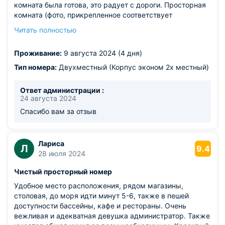
комната была готова, это радует с дороги. Просторная
комната (фото, прикрепленное соответствует
действительности), в комнате кондиционер (пару раз
Читать полностью
выбивало свет и он не работал в час пик, поэтому
ждали, пока неполадки исправят), но это у всех бывает,
Проживание:
9 августа 2024 (4 дня)
поэтому терпимо. В целом о месте впечатления
хорошие, спасибо хозяевам!
Тип номера:
Двухместный (Корпус эконом 2х местный)
Из недостатков: так как мы жили не в главном корпусе
у нас не было интернета, хотя был завялен в описании
Ответ администрации :
(для нас это было не критично, но может для кого-то
24 августа 2024
это важно). Само расположение недалеко от моря, но
Спасибо вам за отзыв
не совсем близко к набережной Адлера, но об этом мы
знали, поэтому это больше не минус , а просто нюанс
для молодежи, который нужно учитывать (если хочется
Лариса
спокойного отдыха, то отлично подходит, если для
Л
9.4
28 июля 2024
веселого, то нужно будет добираться в основном на
машине).
Чистый просторный номер
Удобное место расположения, рядом магазины,
столовая, до моря идти минут 5-6, также в пешей
доступности бассейны, кафе и рестораны. Очень
вежливая и адекватная девушка администратор. Также