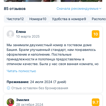
85 отзывов
Сначала рекомендуемые
Чистота
12
Номера
10
Удобства в номере
9
Располо
Елена
10
10 марта 2025
Мы занимали двухместный номер в гостевом доме
Башня. Брали улучшенный стандарт, нам понравилось
оформление и наполнение. Постельные
принадлежности и полотенца предоставлены в
отличном качестве. Была у нас своя ванная комната, но
совмещенная с туалетом. Условия нас устроили. На
Читать полностью
улице есть зона отдыха, мангал, где можно жарить
мясо. Классическое оформление и хороший отдых
Проживание:
24 июля 2024 (7 дней)
здесь гарантированы.
Отзыв оставлен без бронирования
Эмилия
9.7
28 октября 2024