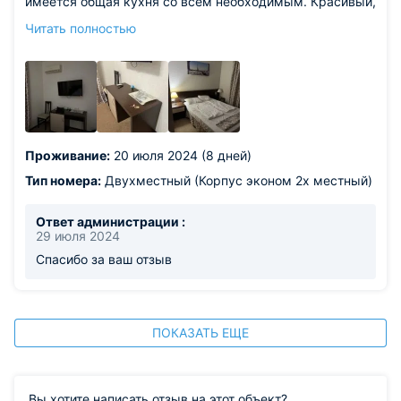
имеется общая кухня со всем необходимым. Красивый,
ухоженный двор внутри
Читать полностью
Из недостатков: не понравились только шумные
соседи, которые вставали очень рано на море с детьми
и шумели в коридоре, но к гостевому дому это не
относится, кому как повезет с соседями
Проживание:
20 июля 2024 (8 дней)
Тип номера:
Двухместный (Корпус эконом 2х местный)
Ответ администрации :
29 июля 2024
Спасибо за ваш отзыв
ПОКАЗАТЬ ЕЩЕ
Вы хотите написать отзыв на этот объект?