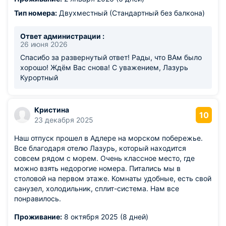
возможно мы сюда еще приедем ..мне лично зимой тут
очень понравилось ,народу поменьше и цены
Тип номера:
Двухместный (Стандартный без балкона)
нормальные !!!с балкона было видно как растет хурма
,мы за ней каждое утро наблюдали .на красоту такую,
Ответ администрации :
мы уехали, , теперь за судьбой хурмы некому следить..
26 июня 2026
Из недостатков: минусов нет
Спасибо за развернутый ответ! Рады, что ВАм было
хорошо! Ждём Вас снова! С уважением, Лазурь
Курортный
Кристина
10
23 декабря 2025
Наш отпуск прошел в Адлере на морском побережье.
Все благодаря отелю Лазурь, который находится
совсем рядом с морем. Очень классное место, где
можно взять недорогие номера. Питались мы в
столовой на первом этаже. Комнаты удобные, есть свой
санузел, холодильник, сплит-система. Нам все
понравилось.
Проживание:
8 октября 2025 (8 дней)