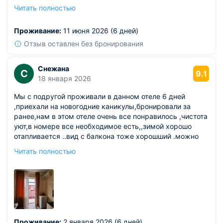
горячая. Понравилось, что в номере есть зона, где
Читать полностью
можно спокойно посидеть с ноутбуком, свет падает
так, что глаза не устают.
Проживание:
11 июня 2026 (6 дней)
Из недостатков: иногда в номере появляется легкий
запах из вентиляции, особенно после обеда, когда в
Отзыв оставлен без бронирования
ресторане готовят что-то ароматное.
Снежана
С
9.1
18 января 2026
Мы с подругой проживали в данном отеле 6 дней
,приехали на новогодние каникулы,бронировали за
ранее,нам в этом отеле очень все понравилось ,чистота
уют,в номере все необходимое есть,,зимой хорошо
отапливается ..вид с балкона тоже хорошший .можно
выйти и кофеечек попить там стол и стулья..рядом
Читать полностью
много магазинов продуктовых ,рядом улица Ленина
..можно с остановки Знание уехать в любую точку Хоть
центр Адлера ,хоть в сторону Сочи ..совсем недалеко
.море совсем рядом 300 м .администратор Эдуард
-очень вежливый , на все вопросы ответит или надо
будет решит.рядом столовая ..вежливые повара ,можно
вкусно покушать,,я отель однозначно рекомендую,и
Проживание:
2 января 2026 (6 дней)