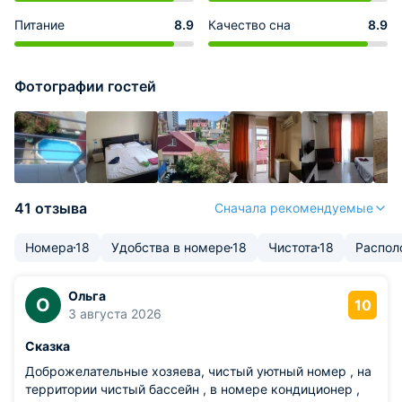
Питание
8.9
Качество сна
8.9
Фотографии гостей
41 отзыва
Сначала рекомендуемые
Номера
18
Удобства в номере
18
Чистота
18
Распол
Ольга
О
10
3 августа 2026
Сказка
Доброжелательные хозяева, чистый уютный номер , на
территории чистый бассейн , в номере кондиционер ,