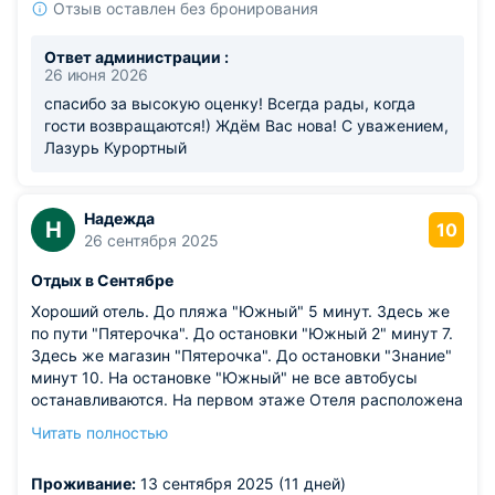
Отзыв оставлен без бронирования
Ответ администрации :
26 июня 2026
спасибо за высокую оценку! Всегда рады, когда
гости возвращаются!) Ждём Вас нова! С уважением,
Лазурь Курортный
Надежда
Н
10
26 сентября 2025
Отдых в Сентябре
Хороший отель. До пляжа "Южный" 5 минут. Здесь же
по пути "Пятерочка". До остановки "Южный 2" минут 7.
Здесь же магазин "Пятерочка". До остановки "Знание"
минут 10. На остановке "Южный" не все автобусы
останавливаются. На первом этаже Отеля расположена
Столовая, отдельный вход. Работает с 8 по 22.00. В
Читать полностью
номере есть все: чайник, чашки, ложки, нож,
холодильник. Может работать как морозильник. В
Проживание:
13 сентября 2025 (11 дней)
Ванной комнате: жидкое мыло, туалетная бумага. Два