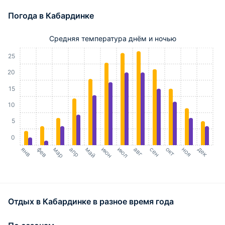
Погода в Кабардинке
Средняя температура днём и ночью
30
25
20
15
10
5
0
янв
фев
мар
апр
май
июн
июл
авг
сен
окт
ноя
дек
Отдых в Кабардинке в разное время года