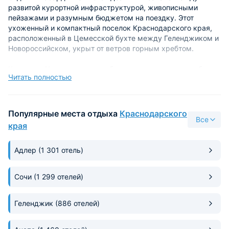
развитой курортной инфраструктурой, живописными
пейзажами и разумным бюджетом на поездку. Этот
ухоженный и компактный поселок Краснодарского края,
расположенный в Цемесской бухте между Геленджиком и
Новороссийском, укрыт от ветров горным хребтом.
Курорт на Черноморском побережье прекрасен в любое
Читать полностью
время года благодаря мягкому средиземноморскому
климату, обилию солнечных дней и целебному воздуху. Он
привлекает самых разных путешественников, предлагая
отличные условия как для ярких молодежных поездок, так
Популярные места отдыха
Краснодарского
Все
и для размеренного семейного отпуска в любой сезон.
края
Популярные пляжи курорта
Адлер
(1 301 отель)
Главное, ради чего туристы выбирают отдых в Кабардинке
у моря — это широкая береговая линия и чистота местной
акватории. Покрытие побережья здесь преимущественно
Сочи
(1 299 отелей)
галечное, поэтому вода остается прозрачной даже во
время небольшого волнения на море.
Геленджик
(886 отелей)
Самым популярным местом считается Центральный пляж.
Он оборудован всем необходимым для комфортного