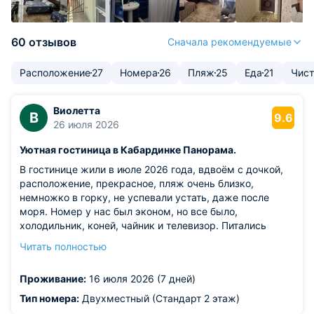
60 отзывов
Сначала рекомендуемые
Расположение
27
Номера
26
Пляж
25
Еда
21
Чист
Виолетта
В
9.6
26 июля 2026
Уютная гостиница в Кабардинке Панорама.
В гостинице жили в июле 2026 года, вдвоём с дочкой,
расположение, прекрасное, пляж очень близко,
немножко в горку, не успевали устать, даже после
моря. Номер у нас был эконом, но все было,
холодильник, коней, чайник и телевизор. Питались
всегда в гостинице, еда разнообразная и вкусная, цены
Читать полностью
нормальные. А главное очень чисто, нет мух и
одноразовая посуда. Ротовирус не подхватили, а это
Проживание:
16 июля 2026 (7 дней)
главное.
Из недостатков: иногда были перебои с горячей водой,
Тип номера:
Двухместный (Стандарт 2 этаж)
но на юге это часто бывает.