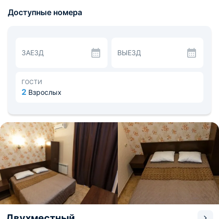
бесплатный Wi-Fi. До основных
Доступные номера
достопримечательностей курорта можно добраться за
короткий промежуток времени.
Все номера выполнены в индивидуальном стиле и
светлых тонах. В каждом из них установлены
односпальные, двуспальные кровати, предусмотрен
ЗАЕЗД
ВЫЕЗД
кондиционер и телевизор. Из окон открывается вид на
пляж или двор, в зависимости от категории.
Питание организовано в ресторане, где подают
различные блюда и напитки по меню. Кроме того,
ГОСТИ
можно воспользоваться принадлежностями для
2
Взрослых
барбекю. Рядом находится продуктовый магазин и
небольшой рынок.
Расстояние до ближайшего аэропорта составит около
9,3 км езды, а до железнодорожного вокзала
Новороссийска 16,1 км. От комплекса до Старого парка
2 минуты ходьбы.
Двухместный