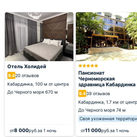
Отель Холидей
Пансионат
20 отзывов
9.4
Черноморская
Кабардинка,
100 м от центра
здравница Кабардинка
До Черного моря
670 м
39 отзывов
9.4
Кабардинка,
1.7 км от цент
До Черного моря
74 м
Своя ухоженная территор
8 000
11 000
от
руб.
за 1 ночь
от
руб.
за 1 ночь