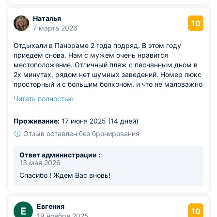
Наталья
10
7 марта 2026
Отдыхали в Панораме 2 года подряд. В этом году
приедем снова. Нам с мужем очень нравится
местоположение. Отличный пляж с песчанным дном в
2х минутах, рядом нет шумных заведений. Номер люкс
просторный и с большим болконом, и что не маловажно
не видно соседей. На первом этаже столовая, по
Читать полностью
дороге на пляж продуктовый магазин. Ну а о красоте
посёлка говорить можно долго и много, но это лучше
Проживание:
17 июня 2025 (14 дней)
увидеть ! Лучшее место на всём побережье!
Отзыв оставлен без бронирования
Ответ администрации :
13 мая 2026
Спасибо ! Ждем Вас вновь!
Евгения
Е
10
19 ноября 2025